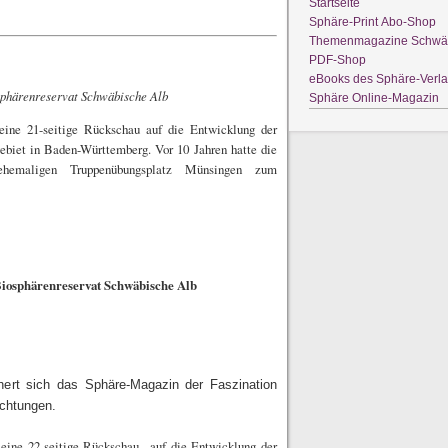
Startseite
Sphäre-Print Abo-Shop
Themenmagazine Schwäb
PDF-Shop
eBooks des Sphäre-Verl
phärenreservat Schwäbische Alb
Sphäre Online-Magazin
eine 21-seitige Rückschau auf die Entwicklung der
biet in Baden-Württemberg. Vor 10 Jahren hatte die
maligen Truppenübungsplatz Münsingen zum
iosphärenreservat Schwäbische Alb
ert sich das Sphäre-Magazin der Faszination
ichtungen.
 eine 22-seitige Rückschau auf die Entwicklung der