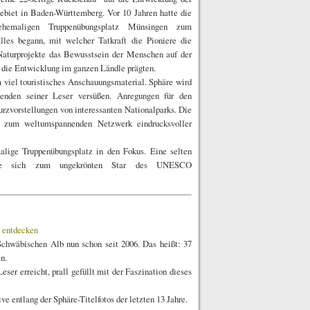
biet in Baden-Württemberg. Vor 10 Jahren hatte die
maligen Truppenübungsplatz Münsingen zum
lles begann, mit welcher Tatkraft die Pioniere die
Naturprojekte das Bewusstsein der Menschen auf der
 die Entwicklung im ganzen Ländle prägten.
iel touristisches Anschauungsmaterial. Sphäre wird
nenden seiner Leser versüßen. Anregungen für den
zvorstellungen von interessanten Nationalparks. Die
n zum weltumspannenden Netzwerk eindrucksvoller
malige Truppenübungsplatz in den Fokus. Eine selten
klete sich zum ungekrönten Star des UNESCO
 entdecken
Schwäbischen Alb nun schon seit 2006. Das heißt: 37
n.
er erreicht, prall gefüllt mit der Faszination dieses
ve entlang der Sphäre-Titelfotos der letzten 13 Jahre.