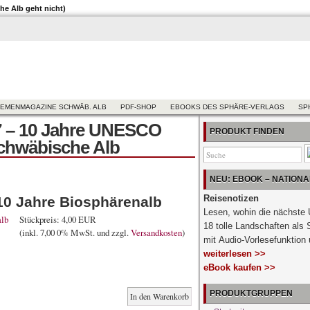
e Alb geht nicht)
EMENMAGAZINE SCHWÄB. ALB
PDF-SHOP
EBOOKS DES SPHÄRE-VERLAGS
SP
 – 10 Jahre UNESCO
PRODUKT FINDEN
chwäbische Alb
NEU: EBOOK – NATION
Reisenotizen
0 Jahre Biosphärenalb
Lesen, wohin die nächste 
Stückpreis:
4,00 EUR
18 tolle Landschaften als
(inkl. 7,00 0% MwSt. und zzgl.
Versandkosten
)
mit Audio-Vorlesefunktio
weiterlesen >>
eBook kaufen >>
PRODUKTGRUPPEN