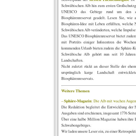
Schwäbischen Alb hin zum ersten Großschutzge
UNESCO das Gebirge rund um den ehe
Biosphärenreservat geadelt. Lesen Sie, wie a
Biosphären-Idee mit Leben erfüllten, welche 
Schwäbischen Alb veränderten, welche Impulse
Das UNESCO Biosphärenreservat bietet zudem v
mit Porträts einiger Infozentren die Woche
kommenden Urlaub bieten zudem die Sphäre-Kur
Schwäbische Alb gehört nun seit 10 Jahre
Landschaften.
Nicht zuletzt rückt an dieser Stelle der ehe
ursprünglich karge Landschaft entwic
Biosphärenreservats.
Weitere Themen
–
Sphäre-Magazin
: Die Alb mit wachen Augen
Die Redaktion begleitet die Entwicklung der 
Ausgaben sind erschienen, insgesamt 1776 Seite
Über eine halbe Million Magazine haben ihre Les
Schwabengebirges.
Wir laden unsere Leser ein, zu einer Retrospekti