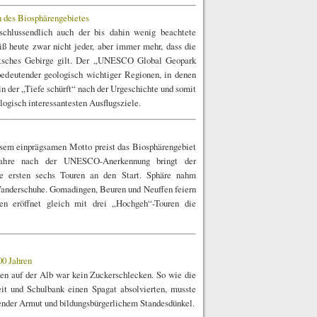
n des Biosphärengebietes
chlussendlich auch der bis dahin wenig beachtete
 heu­te zwar nicht jeder, aber immer mehr, dass die
eutsches Gebirge gilt. Der „UNESCO Global Geopark
deutender geologisch wichtiger Regionen, in denen
n der „Tiefe schürft“ nach der Urgeschichte und somit
logisch interessantesten Ausflugsziele.
sem einprägsamen Motto preist das Biosphärengebiet
Jahre nach der UNESCO-Anerkennung bringt der
 ersten sechs Touren an den Start. Sphäre nahm
Wanderschuhe. Gomadingen, Beuren und Neuffen feiern
en eröffnet gleich mit drei „Hochgeh“-Touren die
00 Jahren
ren auf der Alb war kein Zuckerschlecken. So wie die
it und Schulbank einen Spagat absolvierten, musste
ender Armut und bildungsbürgerlichem Standesdünkel.