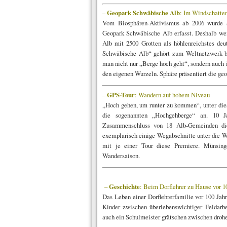
–
Geopark Schwäbische Alb
: Im Windschatte
Vom Biosphären-Aktivismus ab 2006 wurde s
Geopark Schwäbische Alb erfasst. Deshalb weiß
Alb mit 2500 Grot­ten als höhlenreichstes d
Schwäbische Alb“ gehört zum Weltnetzwerk be
man nicht nur „Berge hoch geht“, sondern auch i
den eigenen Wurzeln. Sphäre präsentiert die geo
–
GPS-Tour
: Wandern auf hohem Niveau
„Hoch gehen, um runter zu kommen“, unter die
die sogenannten „Hochgehberge“ an. 10 
Zusammenschluss von 18 Alb-Gemeinden die
exemplarisch einige Wegabschnitte unter die 
mit je einer Tour diese Premiere. Münsing
Wandersaison.
–
Geschichte
: Beim Dorflehrer zu Hause vor 1
Das Leben einer Dorflehrerfamilie vor 100 Jah
Kinder zwischen überlebenswichtiger Feldarbe
auch ein Schulmeister grätschen zwischen droh