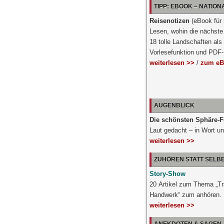
TIPP: EBOOK – NATIO
Reisenotizen
(eBook für
Lesen, wohin die nächste 
18 tolle Landschaften als
Vorlesefunktion und PDF
weiterlesen >>
/
zum eB
AUGENBLICK
Die schönsten Sphäre-F
Laut gedacht – in Wort un
weiterlesen >>
ZUHÖREN STATT SELB
Story-Show
20 Artikel zum Thema „Tr
Handwerk“ zum anhören.
weiterlesen >>