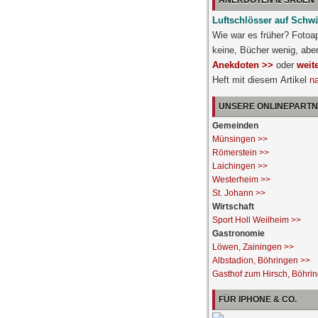
ANEKDOTEN & SAGEN
Luftschlösser auf Schw
Wie war es früher? Fotoa
keine, Bücher wenig, abe
Anekdoten >>
oder
weit
Heft mit diesem Artikel
n
UNSERE ONLINEPART
Gemeinden
Münsingen >>
Römerstein >>
Laichingen >>
Westerheim >>
St. Johann >>
Wirtschaft
Sport Holl Weilheim >>
Gastronomie
Löwen, Zainingen >>
Albstadion, Böhringen >>
Gasthof zum Hirsch, Böhri
FÜR IPHONE & CO.