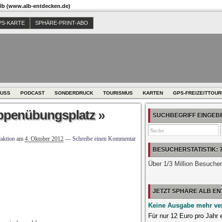
b (www.alb-entdecken.de)
PS-KARTE
SPHÄRE-PRINT-ABO
USS
PODCAST
SONDERDRUCK
TOURISMUS
KARTEN
GPS-FREIZEITTOU
ppenübungsplatz
»
SUCHBEGRIFF EINGE
aktion
am
4. Oktober 2012
—
Schreibe einen Kommentar
BESUCHERSTATISTIK: 
Über 1/3 Million Besuche
JETZT SPHÄRE ALB E
Keine Ausgabe mehr ve
Für nur 12 Euro pro Jahr