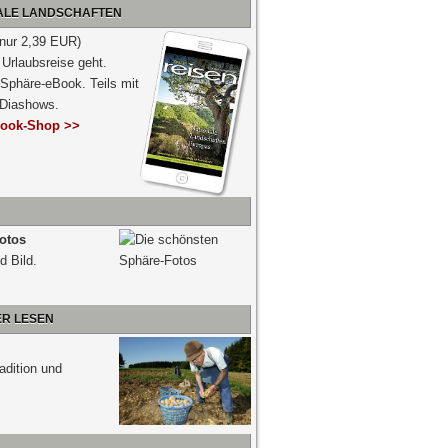
NALE LANDSCHAFTEN
 nur 2,39 EUR)
Urlaubsreise geht.
 Sphäre-eBook. Teils mit
-Diashows.
ook-Shop >>
otos
d Bild.
ER LESEN
adition und