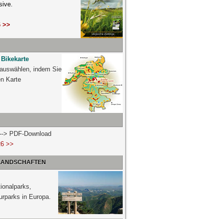
sive.
 >>
 Bikekarte
 auswählen, indem Sie
ven Karte
n --> PDF-Download
26 >>
 LANDSCHAFTEN
ionalparks,
urparks in Europa.