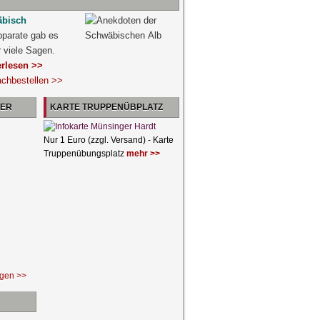
äbisch
pparate gab es
r viele Sagen.
erlesen >>
achbestellen >>
NER
KARTE TRUPPENÜBPLATZ
Nur 1 Euro (zzgl. Versand) - Karte
Truppenübungsplatz
mehr >>
ngen >>