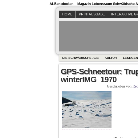
ALBentdecken – Magazin Lebensraum Schwäbische Al
HOME
PRINTAUSGABE
INTERAKTIVE G
DIE SCHWÄBISCHE ALB
KULTUR
LESEGEN
GPS-Schneetour: Tru
winterIMG_1970
Geschrieben von
Red