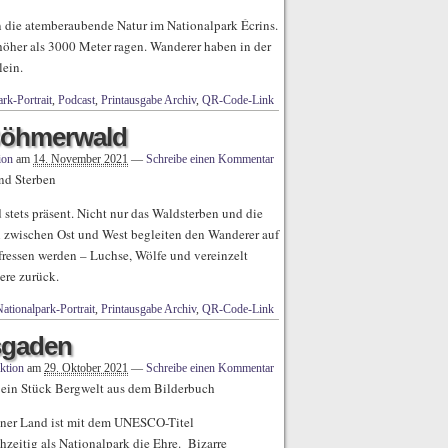
n die atemberaubende Natur im Nationalpark Écrins.
höher als 3000 Meter ragen. Wanderer haben in der
lein.
rk-Portrait
,
Podcast
,
Printausgabe Archiv
,
QR-Code-Link
 Böhmerwald
ion
am
14. November 2021
—
Schreibe einen Kommentar
nd Sterben
 stets präsent. Nicht nur das Waldsterben und die
n zwischen Ost und West begleiten den Wanderer auf
gefressen werden – Luchse, Wölfe und vereinzelt
ere zurück.
ationalpark-Portrait
,
Printausgabe Archiv
,
QR-Code-Link
sgaden
ktion
am
29. Oktober 2021
—
Schreibe einen Kommentar
 ein Stück Bergwelt aus dem Bilderbuch
ener Land ist mit dem UNESCO-Titel
hzeitig als Nationalpark die Ehre. Bizarre