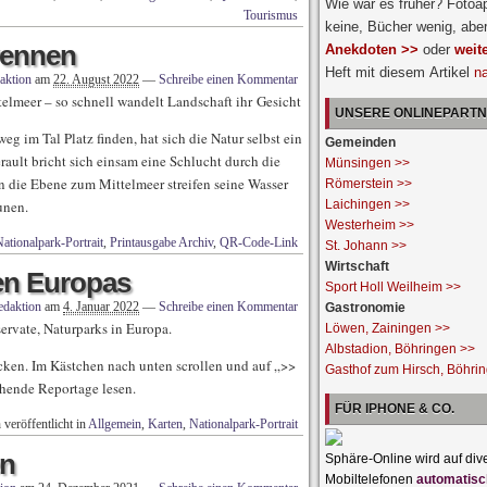
Wie war es früher? Fotoa
Tourismus
keine, Bücher wenig, abe
vennen
Anekdoten >>
oder
weit
Heft mit diesem Artikel
n
aktion
am
22. August 2022
—
Schreibe einen Kommentar
elmeer – so schnell wandelt Landschaft ihr Gesicht
UNSERE ONLINEPART
 im Tal Platz finden, hat sich die Natur selbst ein
Gemeinden
rault bricht sich einsam eine Schlucht durch die
Münsingen >>
die Ebene zum Mittelmeer streifen seine Wasser
Römerstein >>
unen.
Laichingen >>
Westerheim >>
ationalpark-Portrait
,
Printausgabe Archiv
,
QR-Code-Link
St. Johann >>
Wirtschaft
en Europas
Sport Holl Weilheim >>
edaktion
am
4. Januar 2022
—
Schreibe einen Kommentar
Gastronomie
ervate, Naturparks in Europa.
Löwen, Zainingen >>
Albstadion, Böhringen >>
cken. Im Kästchen nach unten scrollen und auf „>>
Gasthof zum Hirsch, Böhri
hende Reportage lesen.
FÜR IPHONE & CO.
veröffentlicht in
Allgemein
,
Karten
,
Nationalpark-Portrait
en
Sphäre-Online wird auf div
Mobiltelefonen
automatisc