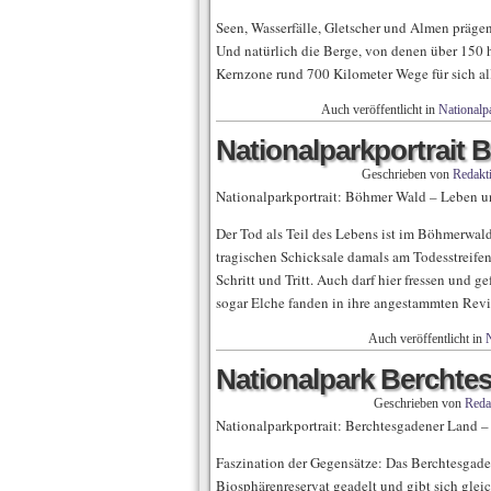
Seen, Wasserfälle, Gletscher und Almen präge
Und natürlich die Berge, von denen über 150 
Kernzone rund 700 Kilometer Wege für sich al
Auch veröffentlicht in
Nationalpa
Nationalparkportrait
Geschrieben von
Redakt
Nationalparkportrait: Böhmer Wald – Leben u
Der Tod als Teil des Lebens ist im Böhmerwald
tragischen Schicksale damals am Todesstreife
Schritt und Tritt. Auch darf hier fressen und 
sogar Elche fanden in ihre angestammten Revi
Auch veröffentlicht in
N
Nationalpark Berchte
Geschrieben von
Reda
Nationalparkportrait: Berchtesgadener Land –
Faszination der Gegensätze: Das Berchtesgad
Biosphärenreservat geadelt und gibt sich gleic