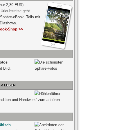
 nur 2,39 EUR)
Urlaubsreise geht.
 Sphäre-eBook. Teils mit
-Diashows.
ook-Shop >>
otos
d Bild.
ER LESEN
radition und Handwerk“ zum anhören.
äbisch