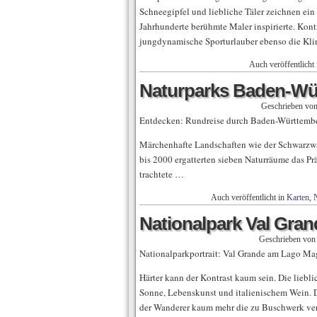
Schneegipfel und liebliche Täler zeichnen ein 
Jahrhunderte berühmte Maler inspirierte. Kont
jungdynamische Sporturlauber ebenso die Kli
Auch veröffentlicht
Naturparks Baden-Wü
Geschrieben vo
Entdecken: Rundreise durch Baden-Württembe
Märchenhafte Landschaften wie der Schwarzw
bis 2000 ergatterten sieben Naturräume das Pr
trachtete …
Auch veröffentlicht in
Karten
,
N
Nationalpark Val Gra
Geschrieben vo
Nationalparkportrait: Val Grande am Lago Magg
Härter kann der Kontrast kaum sein. Die liebl
Sonne, Lebenskunst und italienischem Wein. 
der Wanderer kaum mehr die zu Buschwerk ver