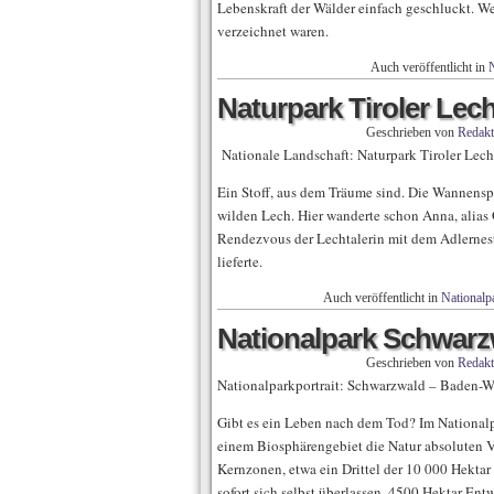
Lebenskraft der Wälder einfach geschluckt. W
verzeichnet waren.
Auch veröffentlicht in
N
Naturpark Tiroler Lec
Geschrieben von
Redakt
Nationale Landschaft: Naturpark Tiroler Lech
Ein Stoff, aus dem Träume sind. Die Wannens
wilden Lech. Hier wanderte schon Anna, alias 
Rendezvous der Lechtalerin mit dem Adlernest
lieferte.
Auch veröffentlicht in
Nationalpa
Nationalpark Schwarz
Geschrieben von
Redakt
Nationalparkportrait: Schwarzwald – Baden-W
Gibt es ein Leben nach dem Tod? Im Nationalpa
einem Biosphärengebiet die Natur absoluten Vo
Kernzonen, etwa ein Drittel der 10 000 Hektar
sofort sich selbst überlassen. 4500 Hektar En