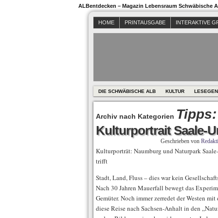
ALBentdecken – Magazin Lebensraum Schwäbische Al
HOME
PRINTAUSGABE
INTERAKTIVE G
DIE SCHWÄBISCHE ALB
KULTUR
LESEGEN
Tipps:
Archiv nach Kategorien
Kulturportrait Saale-U
Geschrieben von
Redakt
Kulturporträt: Naumburg und Naturpark Saale-
trifft
Stadt, Land, Fluss – dies war kein Gesellschaft
Nach 30 Jahren Mauerfall bewegt das Exper
Gemüter. Noch immer zerredet der Westen mit
diese Reise nach Sachsen-Anhalt in den „Natur