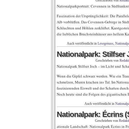
Geschrieben von
Redakt
Nationalparkportrait: Cevennen in Südfrankre
Faszination der Ursprünglichkeit: Die Paral
Alb verblüffen. Das Cevennen-Gebirge in Südf
Schluchten und Höhlen zerklüftet. Karstgestei
die lieblichen Bruchsteinhäuser aus hellem Kal
Auch veröffentlicht in
Lesegenuss
,
Nationalpa
Nationalpark: Stilfser
Geschrieben von
Redakt
Nationalpark Stilfser Joch – im Licht und Scha
Wenn die Gipfel schwarz werden. Wie ein Trauer
schmelzen, Muren krachen ins Tal. Im Nationalp
faszinierenden Eiswelt und der Schatten durc
Noch heute sind die Folgen des gigantischen 
Auch veröffentlicht in
Nationalpa
Nationalpark: Écrins (
Geschrieben von
Redakt
ationale Landschaft: Nationalpark Écrins in F