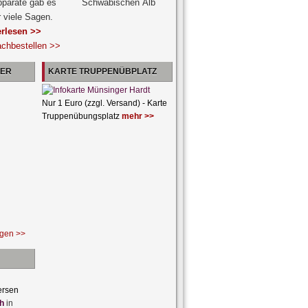
pparate gab es
r viele Sagen.
erlesen >>
achbestellen >>
NER
KARTE TRUPPENÜBPLATZ
Nur 1 Euro (zzgl. Versand) - Karte
Truppenübungsplatz
mehr >>
ngen >>
ersen
h
in