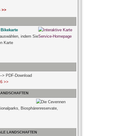
 >>
 Bikekarte
 auswählen, indem Sie
ven Karte
n --> PDF-Download
26 >>
 LANDSCHAFTEN
tionalparks, Biosphärenreservate,
NALE LANDSCHAFTEN