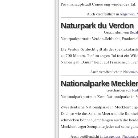
Provinzhauptstadt Cuneo eng windendes Tal.
Auch veröffentlicht in
Allgemein
,
N
Naturpark du Verdon
Geschrieben von
Redak
Naturparkportrait: Verdon-Schlucht, Frankreic
Die Verdon-Schlucht gilt als der spektakulärst
zu 700 Metern. Tief im engen Tal tost ein Wi
Namen gab. „Grün“ heißt auf Französisch „ver
Auch veröffentlicht in
Nationalpa
Nationalparke Meckl
Geschrieben von
Red
Nationalparkportrait: Zwei Nationalparke i
Zwei deutsche Nationalparke in Mecklenburg
Doch so wie das Salz im Meer und die Reinheit
schmecken können, empfangen auch die beiden
Mecklenburger Seenplatte jeder auf seine ganz 
Auch veröffentlicht in
Lesegenuss
,
Nationalpa