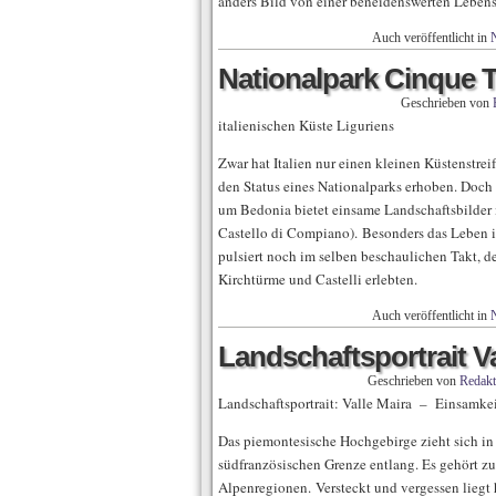
anders Bild von einer beneidenswerten Lebensid
Auch veröffentlicht in
N
Nationalpark Cinque T
Geschrieben von
italienischen Küste Liguriens
Zwar hat Italien nur einen kleinen Küstenstre
den Status eines Nationalparks erhoben. Doch
um Bedonia bietet einsame Landschaftsbilder i
Castello di Compiano). Besonders das Leben 
pulsiert noch im selben beschaulichen Takt, de
Kirchtürme und Castelli erlebten.
Auch veröffentlicht in
N
Landschaftsportrait Va
Geschrieben von
Redakt
Landschaftsportrait: Valle Maira – Einsamkei
Das piemontesische Hochgebirge zieht sich in
südfranzösischen Grenze entlang. Es gehört z
Alpenregionen. Versteckt und vergessen liegt h