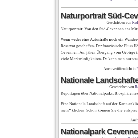
Naturportrait Süd-Ce
Geschrieben von
Red
Naturportrait: Von den Süd-Cevennen ans Mitt
Wenn weder eine Autostraße noch ein Wanderweg
Reservat geschaffen. Der französische Fluss Hé
Cevennen. Am jähen Übergang vom Gebirge in 
viele Merkwürdigkeiten. Da kann man nur sta
Auch veröffentlicht in
N
Nationale Landschaft
Geschrieben von
R
Reportagen über Nationalparks, Biosphärenres
Eine Nationale Landschaft auf der Karte ankli
mehr“ klicken. Schon können Sie die entsprec
Auch 
Nationalpark Cevenn