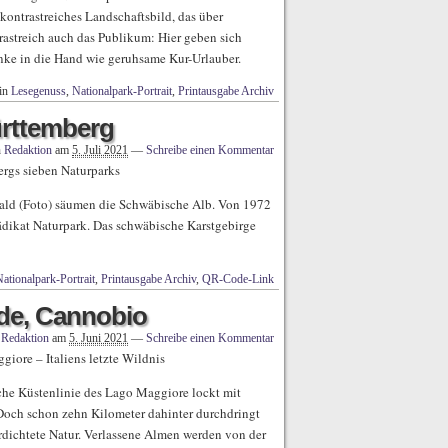
kontrastreiches Landschaftsbild, das über
rastreich auch das Publikum: Hier geben sich
nke in die Hand wie geruhsame Kur-Urlauber.
 in
Lesegenuss
,
Nationalpark-Portrait
,
Printausgabe Archiv
rttemberg
n
Redaktion
am
5. Juli 2021
—
Schreibe einen Kommentar
rgs sieben Naturparks
ald (Foto) säumen die Schwäbische Alb. Von 1972
ädikat Naturpark. Das schwäbische Karstgebirge
ationalpark-Portrait
,
Printausgabe Archiv
,
QR-Code-Link
nde, Cannobio
n
Redaktion
am
5. Juni 2021
—
Schreibe einen Kommentar
iore – Italiens letzte Wildnis
iche Küstenlinie des Lago Maggiore lockt mit
Doch schon zehn Kilometer dahinter durchdringt
dichtete Natur. Verlassene Almen werden von der