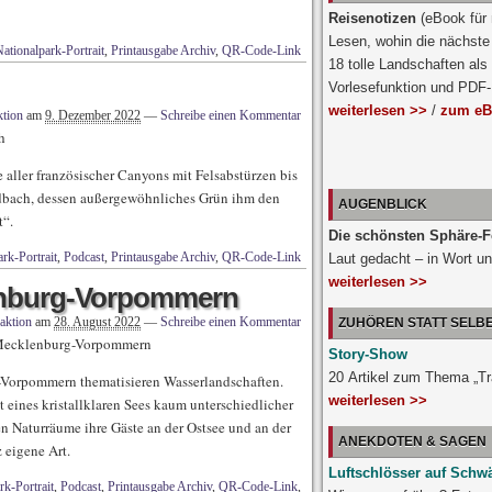
Reisenotizen
(eBook für
Lesen, wohin die nächste 
ationalpark-Portrait
,
Printausgabe Archiv
,
QR-Code-Link
18 tolle Landschaften als
Vorlesefunktion und PDF
weiterlesen >>
/
zum eB
tion
am
9. Dezember 2022
—
Schreibe einen Kommentar
h
e aller französischer Canyons mit Felsabstürzen bis
ldbach, dessen außergewöhnliches Grün ihm den
AUGENBLICK
t“.
Die schönsten Sphäre-F
rk-Portrait
,
Podcast
,
Printausgabe Archiv
,
QR-Code-Link
Laut gedacht – in Wort un
weiterlesen >>
enburg-Vorpommern
aktion
am
28. August 2022
—
Schreibe einen Kommentar
ZUHÖREN STATT SELB
n Mecklenburg-Vorpommern
Story-Show
20 Artikel zum Thema „T
-Vorpommern thematisieren Wasserlandschaften.
weiterlesen >>
 eines kristallklaren Sees kaum unterschiedlicher
 Naturräume ihre Gäste an der Ostsee und an der
ANEKDOTEN & SAGEN
­eigene Art.
Luftschlösser auf Schw
rk-Portrait
,
Podcast
,
Printausgabe Archiv
,
QR-Code-Link
,