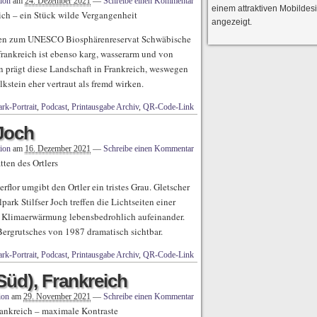
ion
am
24. Dezember 2021
—
Schreibe einen Kommentar
einem attraktiven Mobildes
ich – ein Stück wilde Vergangenheit
angezeigt.
lelen zum UNESCO Biosphärenreservat Schwäbische
rankreich ist ebenso karg, wasserarm und von
n prägt diese Landschaft in Frankreich, weswegen
kstein eher vertraut als fremd wirken.
rk-Portrait
,
Podcast
,
Printausgabe Archiv
,
QR-Code-Link
 Joch
ion
am
16. Dezember 2021
—
Schreibe einen Kommentar
tten des Ortlers
flor umgibt den Ortler ein tristes Grau. Gletscher
ark Stilfser Joch treffen die Lichtseiten einer
h Klimaerwärmung lebensbedrohlich aufeinander.
Bergrutsches von 1987 dramatisch sichtbar.
rk-Portrait
,
Podcast
,
Printausgabe Archiv
,
QR-Code-Link
Süd), Frankreich
ion
am
29. November 2021
—
Schreibe einen Kommentar
rankreich – maximale Kontraste