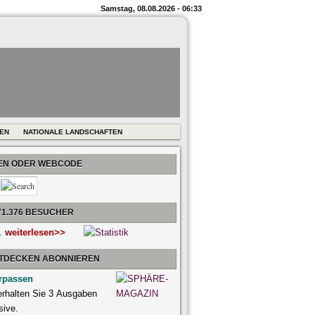
Samstag, 08.08.2026 - 06:33
REN
NATIONALE LANDSCHAFTEN
BEN ODER WEBCODE
71.376 BESUCHER
r.
weiterlesen>>
NTDECKEN ABONNIEREN
rpassen
 erhalten Sie 3 Ausgaben
sive.