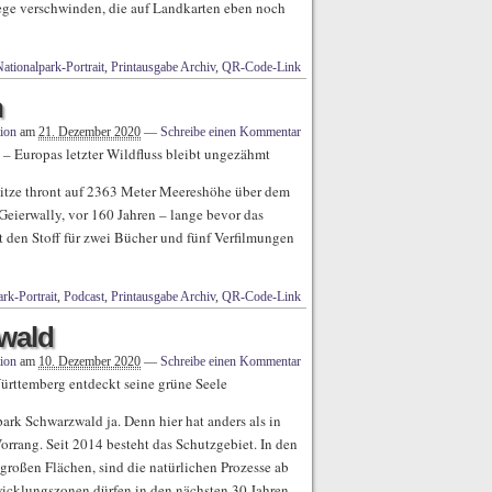
ege verschwinden, die auf Landkarten eben noch
ationalpark-Portrait
,
Printausgabe Archiv
,
QR-Code-Link
h
ion
am
21. Dezember 2020
—
Schreibe einen Kommentar
 – Europas letzter Wildfluss bleibt ungezähmt
pitze thront auf 2363 Meter Meereshöhe über dem
Geierwally, vor 160 Jahren – lange bevor das
 den Stoff für zwei Bücher und fünf Verfilmungen
rk-Portrait
,
Podcast
,
Printausgabe Archiv
,
QR-Code-Link
wald
ion
am
10. Dezember 2020
—
Schreibe einen Kommentar
ürttemberg entdeckt seine grüne Seele
rk Schwarzwald ja. Denn hier hat anders als in
rrang. Seit 2014 besteht das Schutzgebiet. In den
 großen Flächen, sind die natürlichen Prozesse ab
twicklungszonen dürfen in den nächsten 30 Jahren