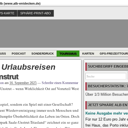
b (www.alb-entdecken.de)
PS-KARTE
SPHÄRE-PRINT-ABO
USS
PODCAST
SONDERDRUCK
TOURISMUS
KARTEN
GPS-FREIZEITTOU
 Urlaubsreisen
SUCHBEGRIFF EINGE
nstrut
ion
am
16. September 2025
—
Schreibe einen Kommentar
BESUCHERSTATISTIK: 
Unstrut – wenn Wirklichkeit Ost auf Vorurteil West
Über 1/3 Million Besuche
sspiel, sondern ein Spiel mit einer Gesellschaft?
JETZT SPHÄRE ALB E
iment Wiedervereinigung immer noch Menschen und
Keine Ausgabe mehr ve
 dumpfer Überheblichkeit das Leben im Osten. Doch
Für nur 12 Euro pro Jahr
park Saale-Unstrut-Triasland“ zeichnet ein so ganz
frei Haus, das Porto inklu