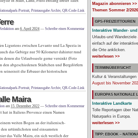
ylle in Stadt, Land, Fluss entlang dreier Täler.
Magazin abonnieren >>
Themen Sommer 2/2026
ationalpark-Portrait
,
Printausgabe Archiv
,
QR-Code-Link
erre
GPS-FREIZEITTOUREN
Redaktion
am
6. April 2024
—
Schreibe einen Kommentar
Interaktive Wander- und
Urlaubs-und Wanderziele
einfach auf der interakti
ifen Liguriens zwischen Levanto und La Spezia in
die Orte anklicken.
 auch das Gebirge nur 50 Kilometer dahinter rund
weiterlesen >>
n denen die Urlaubsseele gerne versinkt (Foto
in den abgeschiedenen Städtchen und Bergdörfern
TERMINÜBERSICHT
n seinerzeit die Erbauer der historischen
Kultur & Veranstaltunge
August bis November 20
ationalpark-Portrait
,
Printausgabe Archiv
,
QR-Code-Link
EUROPAS NATIONALE
lle Maira
Interaktive Landkarte
ion
am
15. Dezember 2022
—
Schreibe einen Kommentar
Tolle Reportagen über Na
t hat in Italiens Provence einen Namen
Naturparks in Europa.
 einem weiten Bogen an der italienisch-
weiterlesen >>
u den urtümlichsten und einsamsten
TIPP: EBOOK – NATIO
ier das Valle Maira, ein sich westlich der