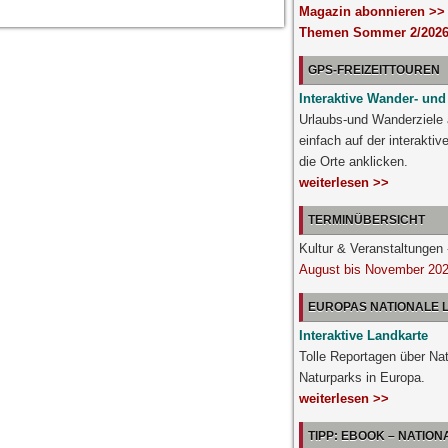
Magazin abonnieren >>
Themen Sommer 2/2026
GPS-FREIZEITTOUREN
Interaktive Wander- und
Urlaubs-und Wanderziele
einfach auf der interakti
die Orte anklicken.
weiterlesen >>
TERMINÜBERSICHT
Kultur & Veranstaltunge
August bis November 20
EUROPAS NATIONALE
Interaktive Landkarte
Tolle Reportagen über Na
Naturparks in Europa.
weiterlesen >>
TIPP: EBOOK – NATIO