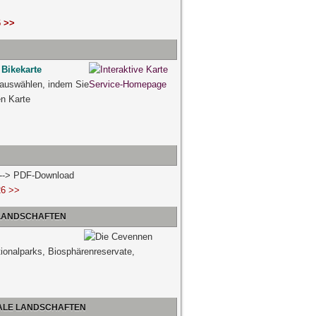
 >>
 Bikekarte
 auswählen, indem Sie
ven Karte
n --> PDF-Download
26 >>
 LANDSCHAFTEN
tionalparks, Biosphärenreservate,
NALE LANDSCHAFTEN