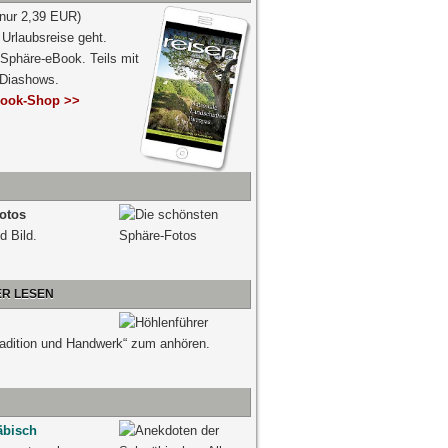
 nur 2,39 EUR)
Urlaubsreise geht.
 Sphäre-eBook. Teils mit
-Diashows.
ook-Shop >>
otos
d Bild.
ER LESEN
radition und Handwerk“ zum anhören.
äbisch