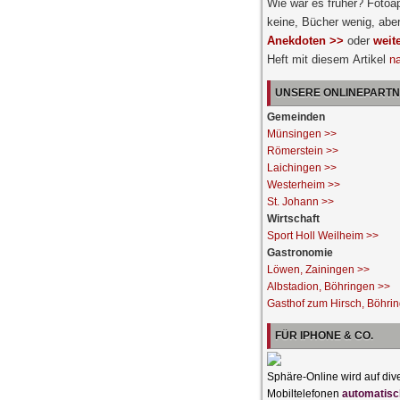
Wie war es früher? Fotoa
keine, Bücher wenig, abe
Anekdoten >>
oder
weit
Heft mit diesem Artikel
n
UNSERE ONLINEPART
Gemeinden
Münsingen >>
Römerstein >>
Laichingen >>
Westerheim >>
St. Johann >>
Wirtschaft
Sport Holl Weilheim >>
Gastronomie
Löwen, Zainingen >>
Albstadion, Böhringen >>
Gasthof zum Hirsch, Böhri
FÜR IPHONE & CO.
Sphäre-Online wird auf div
Mobiltelefonen
automatisc