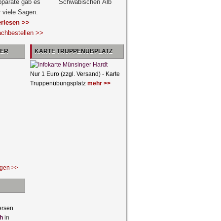
pparate gab es
r viele Sagen.
erlesen >>
achbestellen >>
NER
KARTE TRUPPENÜBPLATZ
Nur 1 Euro (zzgl. Versand) - Karte
Truppenübungsplatz
mehr >>
ngen >>
ersen
h
in