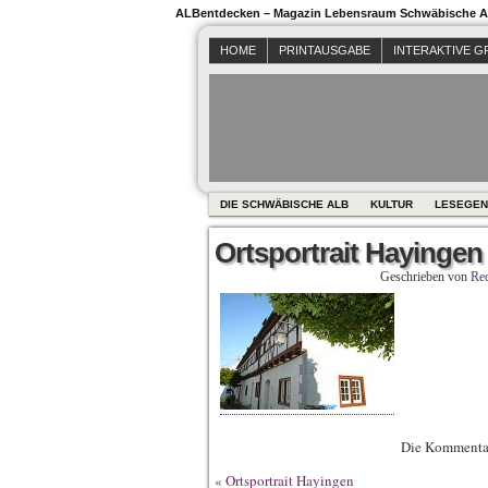
ALBentdecken – Magazin Lebensraum Schwäbische Al
HOME
PRINTAUSGABE
INTERAKTIVE G
DIE SCHWÄBISCHE ALB
KULTUR
LESEGEN
Ortsportrait Hayingen
Geschrieben von
Red
Die Kommentar
«
Ortsportrait Hayingen