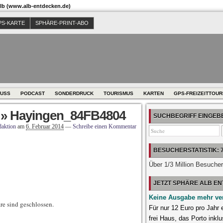
b (www.alb-entdecken.de)
PS-KARTE
SPHÄRE-PRINT-ABO
USS
PODCAST
SONDERDRUCK
TOURISMUS
KARTEN
GPS-FREIZEITTOU
» Hayingen_84FB4804
SUCHBEGRIFF EINGE
aktion
am
6. Februar 2014
—
Schreibe einen Kommentar
BESUCHERSTATISTIK: 
Über 1/3 Million Besuche
JETZT SPHÄRE ALB E
Keine Ausgabe mehr ve
e sind geschlossen.
Für nur 12 Euro pro Jahr
frei Haus, das Porto inklu