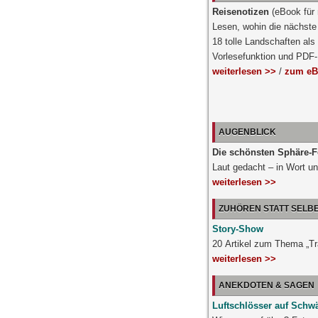
Reisenotizen
(eBook für
Lesen, wohin die nächste 
18 tolle Landschaften als
Vorlesefunktion und PDF
weiterlesen >>
/
zum eB
AUGENBLICK
Die schönsten Sphäre-F
Laut gedacht – in Wort un
weiterlesen >>
ZUHÖREN STATT SELB
Story-Show
20 Artikel zum Thema „T
weiterlesen >>
ANEKDOTEN & SAGEN
Luftschlösser auf Schw