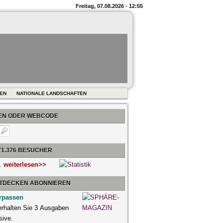
Freitag, 07.08.2026 - 12:55
REN
NATIONALE LANDSCHAFTEN
BEN ODER WEBCODE
71.376 BESUCHER
r.
weiterlesen>>
NTDECKEN ABONNIEREN
rpassen
 erhalten Sie 3 Ausgaben
sive.