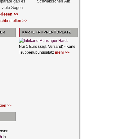
pparate gab es
r viele Sagen.
erlesen >>
achbestellen >>
NER
KARTE TRUPPENÜBPLATZ
Nur 1 Euro (zzgl. Versand) - Karte
Truppenübungsplatz
mehr >>
ngen >>
ersen
h
in