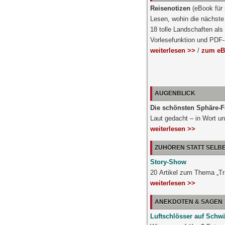
Reisenotizen
(eBook für
Lesen, wohin die nächste 
18 tolle Landschaften als
Vorlesefunktion und PDF
weiterlesen >>
/
zum eB
AUGENBLICK
Die schönsten Sphäre-F
Laut gedacht – in Wort un
weiterlesen >>
ZUHÖREN STATT SELB
Story-Show
20 Artikel zum Thema „T
weiterlesen >>
ANEKDOTEN & SAGEN
Luftschlösser auf Schw