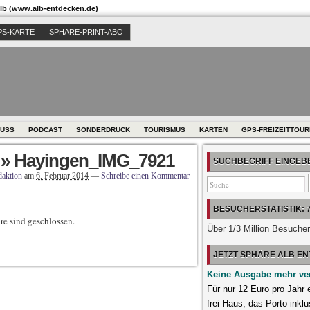
b (www.alb-entdecken.de)
PS-KARTE
SPHÄRE-PRINT-ABO
USS
PODCAST
SONDERDRUCK
TOURISMUS
KARTEN
GPS-FREIZEITTOU
» Hayingen_IMG_7921
SUCHBEGRIFF EINGE
aktion
am
6. Februar 2014
—
Schreibe einen Kommentar
BESUCHERSTATISTIK: 
e sind geschlossen.
Über 1/3 Million Besuche
JETZT SPHÄRE ALB E
Keine Ausgabe mehr ve
Für nur 12 Euro pro Jahr
frei Haus, das Porto inklu