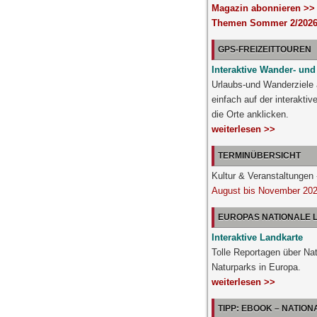
Magazin abonnieren >>
Themen Sommer 2/2026
GPS-FREIZEITTOUREN
Interaktive Wander- und
Urlaubs-und Wanderziele
einfach auf der interakti
die Orte anklicken.
weiterlesen >>
TERMINÜBERSICHT
Kultur & Veranstaltunge
August bis November 20
EUROPAS NATIONALE
Interaktive Landkarte
Tolle Reportagen über Na
Naturparks in Europa.
weiterlesen >>
TIPP: EBOOK – NATIO