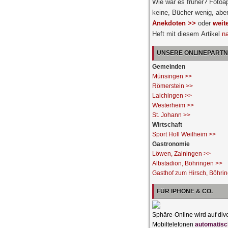
Wie war es früher? Fotoa
keine, Bücher wenig, abe
Anekdoten >>
oder
weit
Heft mit diesem Artikel
n
UNSERE ONLINEPART
Gemeinden
Münsingen >>
Römerstein >>
Laichingen >>
Westerheim >>
St. Johann >>
Wirtschaft
Sport Holl Weilheim >>
Gastronomie
Löwen, Zainingen >>
Albstadion, Böhringen >>
Gasthof zum Hirsch, Böhri
FÜR IPHONE & CO.
Sphäre-Online wird auf div
Mobiltelefonen
automatisc