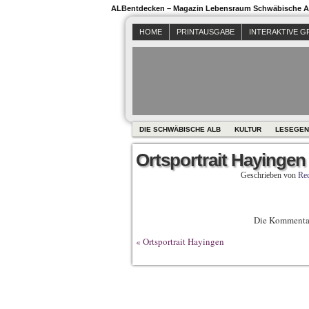
ALBentdecken – Magazin Lebensraum Schwäbische Al
HOME
PRINTAUSGABE
INTERAKTIVE G
DIE SCHWÄBISCHE ALB
KULTUR
LESEGEN
Ortsportrait Hayingen
Geschrieben von
Red
Die Kommentar
«
Ortsportrait Hayingen