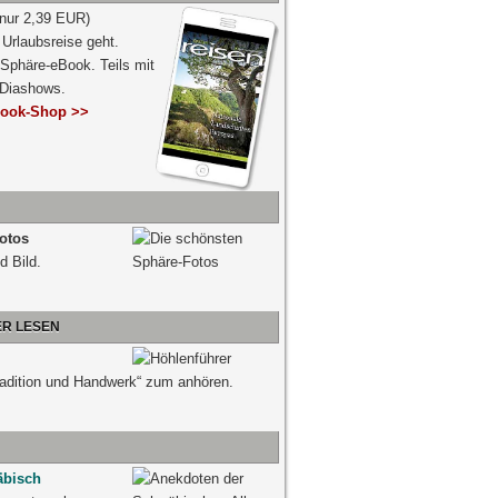
 nur 2,39 EUR)
Urlaubsreise geht.
 Sphäre-eBook. Teils mit
-Diashows.
ook-Shop >>
otos
d Bild.
ER LESEN
radition und Handwerk“ zum anhören.
äbisch