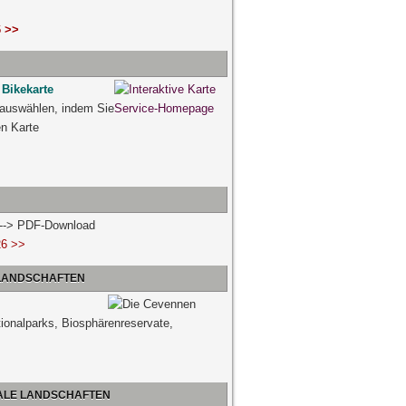
 >>
 Bikekarte
 auswählen, indem Sie
ven Karte
n --> PDF-Download
26 >>
 LANDSCHAFTEN
tionalparks, Biosphärenreservate,
NALE LANDSCHAFTEN