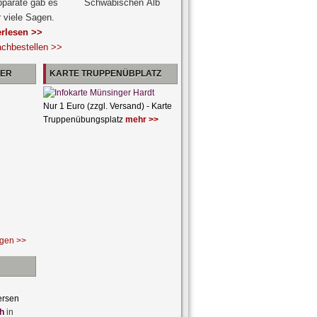
pparate gab es
r viele Sagen.
erlesen >>
achbestellen >>
NER
KARTE TRUPPENÜBPLATZ
Nur 1 Euro (zzgl. Versand) - Karte
Truppenübungsplatz
mehr >>
ngen >>
ersen
h
in