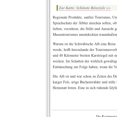
Zur Karte: Schönste Reiseziele >>
Regionale Produkte, sanfter Tourismus, Um
Sprachschatz der Älbler mischen sollen, ob
lieben, verzehren, die Stille und Aussicht
Massentourismus unentdeckten traumhaften
Warum ist die Schwäbische Alb eine Reise w
werde, hofft hierzulande der Tourismusver
und 40 Kilometer breiten Karst­riegel mit
wecken. Im Schatten der wirklich gewalti
Enttäuschung zur Folge haben, wenn die Ver
Die Alb ist und war schon zu Zeiten des Di
karger Fels, urige Buchenwälder und still
Heimstatt boten. Eine in sich ruhende Idyll
Die Kommentar