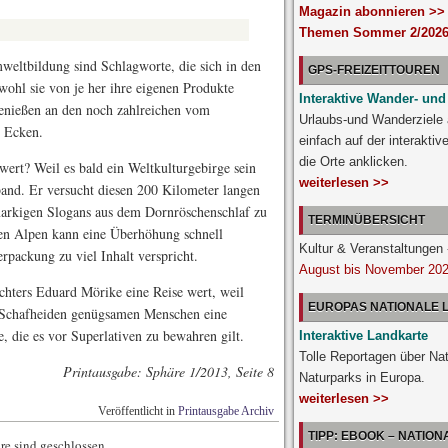
Magazin abonnieren >>
Themen Sommer 2/2026
weltbildung sind Schlagworte, die sich in den
GPS-FREIZEITTOUREN
wohl sie von je her ihre eigenen Produkte
Interaktive Wander- und
 genießen an den noch zahlreichen vom
Urlaubs-und Wanderziele
 Ecken.
einfach auf der interakti
die Orte anklicken.
ert? Weil es bald ein Weltkulturgebirge sein
weiterlesen >>
band. Er versucht diesen 200 Kilometer langen
 markigen Slogans aus dem Dornröschenschlaf zu
TERMINÜBERSICHT
gen Alpen kann eine Überhöhung schnell
Kultur & Veranstaltunge
packung zu viel Inhalt verspricht.
August bis November 20
chters Eduard Mörike eine Reise wert, weil
EUROPAS NATIONALE
e Schafheiden genügsamen Menschen eine
e, die es vor Superlativen zu bewahren gilt.
Interaktive Landkarte
Tolle Reportagen über Na
Printausgabe: Sphäre 1/2013, Seite 8
Naturparks in Europa.
weiterlesen >>
Veröffentlicht in
Printausgabe Archiv
TIPP: EBOOK – NATIO
e sind geschlossen.