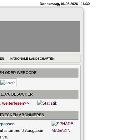
Donnerstag, 06.08.2026 - 16:30
REN
NATIONALE LANDSCHAFTEN
BEN ODER WEBCODE
71.376 BESUCHER
r.
weiterlesen>>
NTDECKEN ABONNIEREN
rpassen
 erhalten Sie 3 Ausgaben
sive.