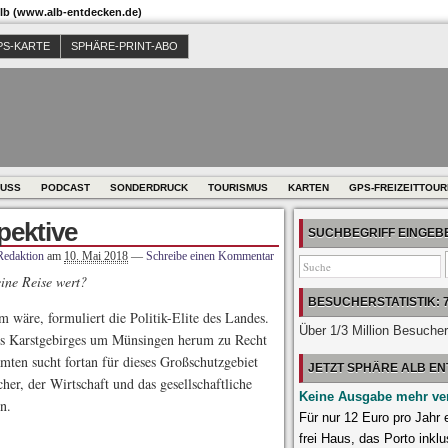
b (www.alb-entdecken.de)
PS-KARTE
SPHÄRE-PRINT-ABO
USS
PODCAST
SONDERDRUCK
TOURISMUS
KARTEN
GPS-FREIZEITTOU
pektive
SUCHBEGRIFF EINGE
Redaktion
am
10. Mai 2018
—
Schreibe einen Kommentar
ine Reise wert?
BESUCHERSTATISTIK: 
m wäre, formuliert die Politik-Elite des Landes.
Über 1/3 Million Besuche
es Karstgebirges um Münsingen herum zu Recht
mten sucht fortan für dieses Großschutzgebiet
JETZT SPHÄRE ALB E
er, der Wirtschaft und das gesellschaftliche
Keine Ausgabe mehr ve
n.
Für nur 12 Euro pro Jahr
frei Haus, das Porto inklu