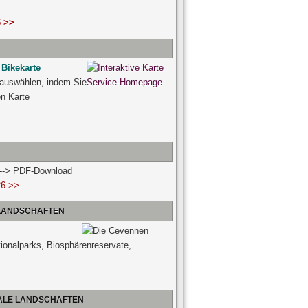
 >>
 Bikekarte
 auswählen, indem Sie
ven Karte
n --> PDF-Download
26 >>
 LANDSCHAFTEN
tionalparks, Biosphärenreservate,
NALE LANDSCHAFTEN