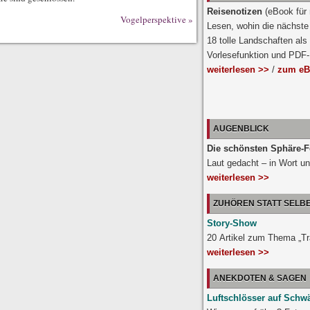
Reisenotizen
(eBook für
Vogelperspektive
»
Lesen, wohin die nächste 
18 tolle Landschaften als
Vorlesefunktion und PDF
weiterlesen >>
/
zum eB
AUGENBLICK
Die schönsten Sphäre-F
Laut gedacht – in Wort un
weiterlesen >>
ZUHÖREN STATT SELB
Story-Show
20 Artikel zum Thema „T
weiterlesen >>
ANEKDOTEN & SAGEN
Luftschlösser auf Schw