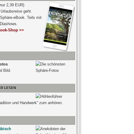
 nur 2,39 EUR)
Urlaubsreise geht.
 Sphäre-eBook. Teils mit
-Diashows.
ook-Shop >>
otos
d Bild.
ER LESEN
radition und Handwerk“ zum anhören.
äbisch