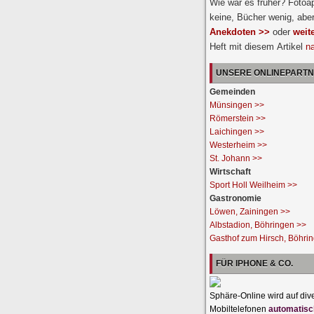
Wie war es früher? Fotoa
keine, Bücher wenig, abe
Anekdoten >>
oder
weit
Heft mit diesem Artikel
n
UNSERE ONLINEPART
Gemeinden
Münsingen >>
Römerstein >>
Laichingen >>
Westerheim >>
St. Johann >>
Wirtschaft
Sport Holl Weilheim >>
Gastronomie
Löwen, Zainingen >>
Albstadion, Böhringen >>
Gasthof zum Hirsch, Böhri
FÜR IPHONE & CO.
Sphäre-Online wird auf div
Mobiltelefonen
automatisc