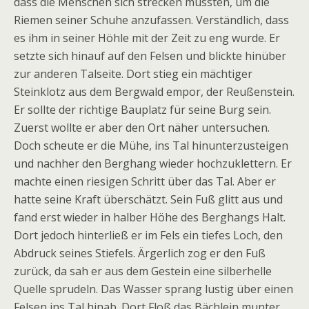
dass die Menschen sich strecken mussten, um die
Riemen seiner Schuhe anzufassen. Verständlich, dass
es ihm in seiner Höhle mit der Zeit zu eng wurde. Er
setzte sich hinauf auf den Felsen und blickte hinüber
zur anderen Talseite. Dort stieg ein mächtiger
Steinklotz aus dem Bergwald empor, der Reußenstein.
Er sollte der richtige Bauplatz für seine Burg sein.
Zuerst wollte er aber den Ort näher untersuchen.
Doch scheute er die Mühe, ins Tal hinunterzusteigen
und nachher den Berghang wieder hochzuklettern. Er
machte einen riesigen Schritt über das Tal. Aber er
hatte seine Kraft überschätzt. Sein Fuß glitt aus und
fand erst wieder in halber Höhe des Berghangs Halt.
Dort jedoch hinterließ er im Fels ein tiefes Loch, den
Abdruck seines Stiefels. Ärgerlich zog er den Fuß
zurück, da sah er aus dem Gestein eine silberhelle
Quelle sprudeln. Das Wasser sprang lustig über einen
Felsen ins Tal hinab. Dort Floß das Bächlein munter