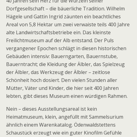
40 Jahren sein Herz für die Wurzeln seiner
Dorfgesellschaft – die bäuerliche Tradition. Wilhelm
Hägele und Gattin Ingrid zäunten ein beachtliches
Areal von 5,8 Hektar um zwei verwaiste teils 400 Jahre
alte Landwirtschaftsbetriebe ein. Das kleinste
Freilichtmuseum auf der Alb entstand. Der Puls
vergangener Epochen schlägt in diesen historischen
Gebäuden intensiv: Bauerngarten, Bauernstube,
Bauern­tracht; die Kleidung der Älbler, das Spielzeug
der Älbler, das Werkzeug der Älbler – zeitlose
Schönheit hoch dosiert. Den vielen Stunden aller
Mütter, Väter und Kinder, die hier seit 400 Jahren
lebten, gibt dieses Museum einen würdigen Rahmen.
Nein – dieses Ausstellungsareal ist kein
Heimatmuseum, klein, angefüllt mit Sammelsurium
ähnlich einem Warenkatalog. Ödenwaldstettens
Schau­stück erzeugt wie ein guter Kinofilm Gefühle