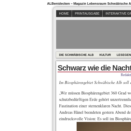
ALBentdecken – Magazin Lebensraum Schwäbische Al
HOME
PRINTAUSGABE
INTERAKTIVE G
DIE SCHWÄBISCHE ALB
KULTUR
LESEGEN
Schwarz wie die Nach
Redakt
Im Biosphärengebiet Schwäbische Alb soll 
„Wir müssen Biosphärengebiet 360 Grad we
schutzbedürftigen Erde gehört unzertrennli
Faszination einer sternenklaren Nacht. Die
Andreas Hänel beendeten gestern Abend de
eindrucksvolle Vision: Es soll im Biosphä