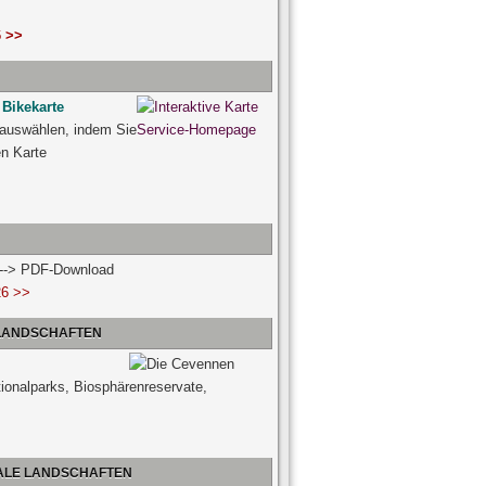
 >>
 Bikekarte
 auswählen, indem Sie
ven Karte
n --> PDF-Download
26 >>
 LANDSCHAFTEN
tionalparks, Biosphärenreservate,
NALE LANDSCHAFTEN