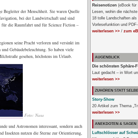
Reisenotizen
(eBook für
ge Begleiter der Menschheit. Sie waren Quelle
Lesen, wohin die nächste 
avigation, bei der Landwirtschaft und sind
18 tolle Landschaften als
 für die Raumfahrt und für Science Fiction –
Vorlesefunktion und PDF
weiterlesen >>
/
zum eB
egionen seine Pracht verloren und versinkt im
ln und Gebäudebeleuchtung. So haben viele
ilchstraße gesehen, höchstens im Urlaub.
AUGENBLICK
Die schönsten Sphäre-F
Laut gedacht – in Wort un
weiterlesen >>
ZUHÖREN STATT SELB
Story-Show
20 Artikel zum Thema „T
weiterlesen >>
Foto: Nasa
ANEKDOTEN & SAGEN
eunde und Astronomen interessant, sondern auch
nd Insekten nutzen die Sterne zur Orientierung,
Luftschlösser auf Schw