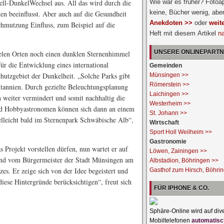
ll-DunkelWechsel aus. All das wird durch die
Wie war es früher? Fotoa
keine, Bücher wenig, abe
ten beeinflusst. Aber auch auf die Gesundheit
Anekdoten >>
oder
weit
chmutzung Einfluss, zum Beispiel auf die
Heft mit diesem Artikel
n
UNSERE ONLINEPART
elen Orten noch einen dunklen Sternenhimmel
ür die Entwicklung eines international
Gemeinden
hutzgebiet der Dunkelheit. „Solche Parks gibt
Münsingen >>
Römerstein >>
tannien. Durch gezielte Beleuchtungsplanung
Laichingen >>
 weiter vermindert und somit nachhaltig die
Westerheim >>
d Hobbyastronomen können sich dann an einem
St. Johann >>
elleicht bald im Sternenpark Schwäbische Alb“,
Wirtschaft
Sport Holl Weilheim >>
Gastronomie
 Projekt vorstellen dürfen, nun wartet er auf
Löwen, Zainingen >>
end vom Bürgermeister der Stadt Münsingen am
Albstadion, Böhringen >>
es. Er zeige sich von der Idee begeistert und
Gasthof zum Hirsch, Böhri
iese Hintergründe berücksichtigen“, freut sich
FÜR IPHONE & CO.
Sphäre-Online wird auf div
Mobiltelefonen
automatisc