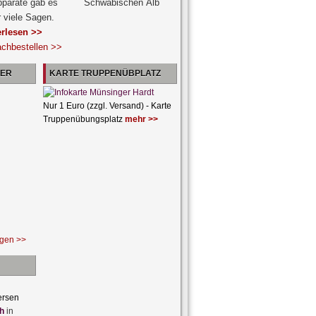
pparate gab es
r viele Sagen.
erlesen >>
achbestellen >>
NER
KARTE TRUPPENÜBPLATZ
Nur 1 Euro (zzgl. Versand) - Karte
Truppenübungsplatz
mehr >>
ngen >>
ersen
h
in