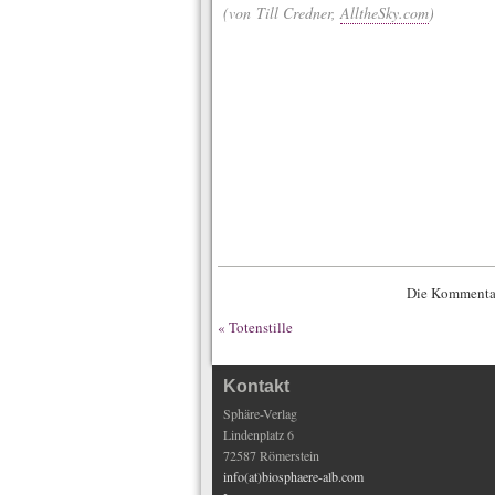
(von Till Credner,
AlltheSky.com
)
Die Kommentar
«
Totenstille
Kontakt
Sphäre-Verlag
Lindenplatz 6
72587 Römerstein
info(at)biosphaere-alb.com