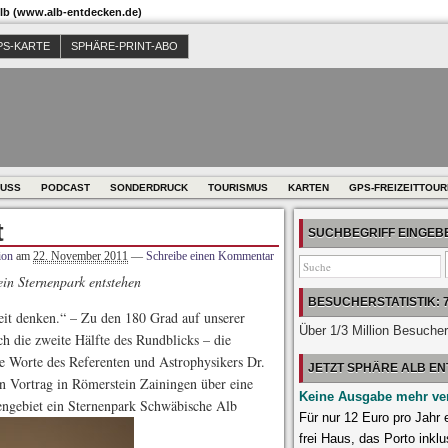
b (www.alb-entdecken.de)
PS-KARTE
SPHÄRE-PRINT-ABO
USS
PODCAST
SONDERDRUCK
TOURISMUS
KARTEN
GPS-FREIZEITTOU
t
SUCHBEGRIFF EINGE
ion
am
22. November 2011
—
Schreibe einen Kommentar
ein Sternenpark entstehen
BESUCHERSTATISTIK: 
it denken.“ – Zu den 180 Grad auf unserer
Über 1/3 Million Besuche
ch die zweite Hälfte des Rundblicks – die
se Worte des Referenten und Astrophysikers Dr.
JETZT SPHÄRE ALB E
n Vortrag in Römerstein Zainingen über eine
Keine Ausgabe mehr ve
rengebiet ein Sternenpark Schwäbische Alb
Für nur 12 Euro pro Jahr
frei Haus, das Porto inklu