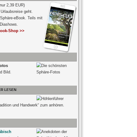
 nur 2,39 EUR)
Urlaubsreise geht.
 Sphäre-eBook. Teils mit
-Diashows.
ook-Shop >>
otos
d Bild.
ER LESEN
radition und Handwerk“ zum anhören.
äbisch