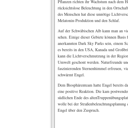
Pflanzen richten ihr Wachstum nach dem He
rücksichtslose Beleuchtung in den Ortschaf
des Menschen hat diese unnötige Lichtvers
Melatonin-Produktion und den Schlaf.
Auf der Schwäbischen Alb kann man an vi
sehen. Einige dieser Gebiete können Basis f
anerkannten Dark Sky Parks sein, einem Sc
es bereits in den USA, Kanada und Großbri
kann die Lichtverschmutzung in der Region
Umwelt geschont werden. Naturfreunde un
faszinierenden Sternenhimmel erfreuen, vi
schwärmt Engel.
Dem Biosphärenteam hatte Engel bereits das
eine positive Reaktion. Die kam postwend
südlichen Ende des altenTruppenübungsplatz
wolle bei der Straßenbeleuchtungsplanung d
Engel über den Zuspruch.