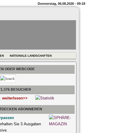
Donnerstag, 06.08.2026 - 09:18
REN
NATIONALE LANDSCHAFTEN
BEN ODER WEBCODE
71.376 BESUCHER
r.
weiterlesen>>
NTDECKEN ABONNIEREN
rpassen
 erhalten Sie 3 Ausgaben
sive.