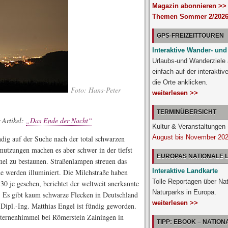
Magazin abonnieren >>
Themen Sommer 2/2026
GPS-FREIZEITTOUREN
Interaktive Wander- und
Urlaubs-und Wanderziele
einfach auf der interakti
die Orte anklicken.
Foto: Hans-Peter
weiterlesen >>
TERMINÜBERSICHT
 Artikel:
„Das Ende der Nacht“
Kultur & Veranstaltunge
August bis November 20
dig auf der Suche nach der total schwarzen
mutzungen machen es aber schwer in der tiefst
EUROPAS NATIONALE
l zu bestaunen. Straßenlampen streuen das
Interaktive Landkarte
e werden illuminiert. Die Milchstraße haben
Tolle Reportagen über Na
30 je gesehen, berichtet der weltweit anerkannte
Naturparks in Europa.
. Es gibt kaum schwarze Flecken in Deutschland
weiterlesen >>
 Dipl.-Ing. Matthias Engel ist fündig geworden.
ternenhimmel bei Römerstein Zainingen in
TIPP: EBOOK – NATIO