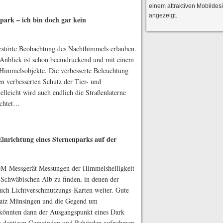
einem attraktiven Mobildes
angezeigt.
park – ich bin doch gar kein
estörte Beobachtung des Nachthimmels erlauben.
 Anblick ist schon beeindruckend und mit einem
e Himmelsobjekte. Die verbesserte Beleuchtung
en verbesserten Schutz der Tier- und
elleicht wird auch endlich die Straßenlaterne
uchtet…
Einrichtung eines Sternenparks auf der
QM-Messgerät Messungen der Himmelshelligkeit
 Schwäbischen Alb zu finden, in denen der
auch Lichtverschmutzungs-Karten weiter. Gute
latz Münsingen und die Gegend um
könnten dann der Ausgangspunkt eines Dark
en dortigen Gemeinden und Behörden aufnehmen,