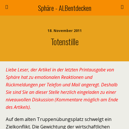
Sphäre - ALBentdecken
18. November 2011
Totenstille
Liebe Leser, der Artikel in der letzten Printausgabe von
Sphäre hat zu emotionalen Reaktionen und
Rückmeldungen per Telefon und Mail angeregt. Deshalb
Sie sind Sie an dieser Stelle herzlich eingeladen zu einer
niveauvollen
Diskussion (Kommentare möglich am Ende
des Artikels).
Auf dem alten Truppenübungsplatz schwelgt ein
Zielkonflikt. Die Gewichtung der wirtschaftlichen