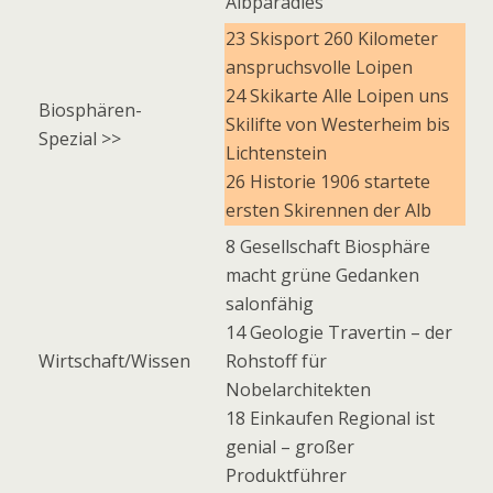
Albparadies
23 Skisport 260 Kilometer
anspruchsvolle Loipen
24 Skikarte Alle Loipen uns
Biosphären-
Skilifte von Westerheim bis
Spezial >>
Lichtenstein
26 Historie 1906 startete
ersten Skirennen der Alb
8 Gesellschaft Biosphäre
macht grüne Gedanken
salonfähig
14 Geologie Travertin – der
Wirtschaft/Wissen
Rohstoff für
Nobelarchitekten
18 Einkaufen Regional ist
genial – großer
Produktführer