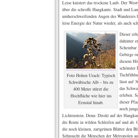
Leise knistert das trockene Laub. Der Wes
über die schroffe Hangkante. Stadt und La
umherschweifenden Augen des Wanderers hi
leise Energie der Natur wieder, als auch sch
Dieser erh
dahinter e
Scheinbar 
Gebirge r
diesem Hö
schönster
Tuchfühlu
Foto Hohen Urach: Typisch
lässt auf 
Schwäbische Alb – bis zu
das Schwab
400 Meter stürzt die
erleben. S
Hochfläche wie hier ins
dieser Pfa
Ermstal hinab.
noch jung
Lichtenstein. Denn: Direkt auf der Hangkan
die Route in wilden Schleifen auf und ab. 
die noch kleinen, zartgrünen Blätter den Bl
Sehnsucht die Menschen der Metropolen aus