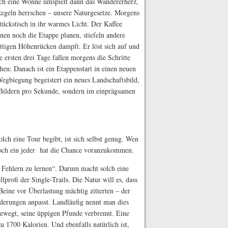
ch eine Wonne umspielt dann das Wandererherz,
Regeln herrschen – unsere Naturgesetze. Morgens
tückstisch in ihr warmes Licht. Der Kaffee
nen noch die Etappe planen, stiefeln andere
attigen Höhenrücken dampft. Er löst sich auf und
e ersten drei Tage fallen morgens die Schritte
hen: Danach ist ein Etappenstart in einen neuen
egbiegung begeistert ein neues Landschaftsbild,
25 Bildern pro Sekunde, sondern im einprägsamen
lch eine Tour begibt, ist sich selbst genug. Wen
 Doch ein jeder hat die Chance voranzukommen.
 Fehlern zu lernen“. Darum macht solch eine
profi der Single-Trails. Die Natur will es, dass
eine vor Überlastung mächtig zitterten – der
derungen anpasst. Landläufig nennt man dies
 bewegt, seine üppigen Pfunde verbrennt. Eine
u 1700 Kalorien. Und ebenfalls natürlich ist,