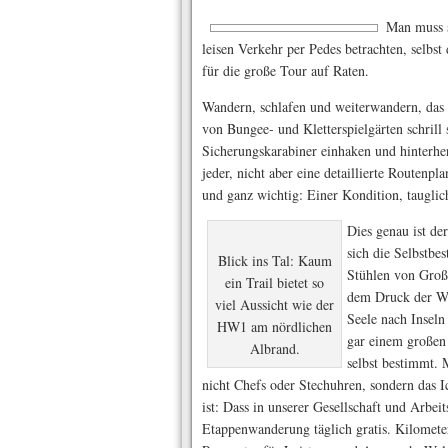
Man muss s
leisen Verkehr per Pedes betrachten, selbs
für die große Tour auf Raten.
Wandern, schlafen und weiterwandern, das is
von Bungee- und Kletterspielgärten schrill 
Sicherungskarabiner einhaken und hinterhe
jeder, nicht aber eine detaillierte Routenp
und ganz wichtig: Einer Kondition, tauglic
Dies genau ist de
sich die Selbstb
Blick ins Tal: Kaum
Stühlen von Groß
ein Trail bietet so
dem Druck der Wir
viel Aussicht wie der
Seele nach Insel
HW1 am nördlichen
gar einem großen
Albrand.
selbst bestimmt.
nicht Chefs oder Stechuhren, sondern das 
ist: Dass in unserer Gesellschaft und Arbeit
Etappenwanderung täglich gratis. Kilometer