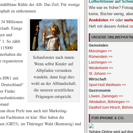
Luftschlösser auf Schw
stahlblaue Kühle der Alb. Das Ziel: Für wenige
Wie war es früher? Fotoa
Asphalt zu entkommen.
keine, Bücher wenig, abe
Anekdoten >>
oder
weit
e 34 Millionen
Heft mit diesem Artikel
n
rlaub. Einige
egen und
UNSERE ONLINEPART
 1. So zählt
Gemeinden
n 115000
Münsingen >>
terhalten die
Schaufenster nach innen:
Römerstein >>
 organisieren
Laichingen >>
Wenn selbst Kinder auf
Westerheim >>
Albpfaden versunken
St. Johann >>
wandeln, dann liegt dies
des HW1 mit
Wirtschaft
wohl an der Alblandschaft,
 Deutschland“
Sport Holl Weilheim >>
die unseren urzeitlichen
Der Funke
Gastronomie
Prägungen entspricht.
Löwen, Zainingen >>
musfunktionäre.
Albstadion, Böhringen >>
stand
Gasthof zum Hirsch, Böhri
an diese Perle nun auch mit Marketing-
nn Fachleuten ist klar: Hier haben die
FÜR IPHONE & CO.
esen (GR53), im Thüringer Wald (Rennsteig) und
Sphäre-Online wird auf div