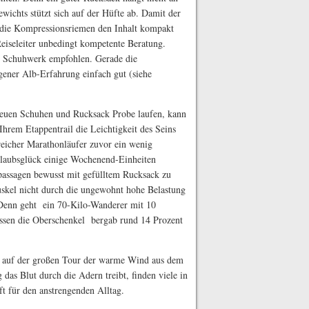
wichts stützt sich auf der Hüfte ab. Damit der
 die Kompressionsriemen den Inhalt kompakt
seleiter unbedingt kompetente Beratung.
m Schuhwerk empfohlen. Gerade die
igener Alb-Erfahrung einfach gut (siehe
neuen Schuhen und Rucksack Probe laufen, kann
Ihrem Etappentrail die Leichtigkeit des Seins
lgreicher Marathonläufer zuvor ein wenig
rlaubsglück einige Wochenend-Einheiten
ssagen bewusst mit gefülltem Rucksack zu
uskel nicht durch die ungewohnt hohe Belastung
Denn geht ein 70-Kilo-Wanderer mit 10
ssen die Oberschenkel bergab rund 14 Prozent
n auf der großen Tour der warme Wind aus dem
das Blut durch die Adern treibt, finden viele in
t für den anstrengenden Alltag.