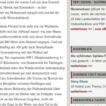
twind treibt die warme Luft aus dem Ermstal
TIPP: EBOOK – NATIO
nd, Hektik und Einsamkeit – in den
Reisenotizen
(eBook für
er am Hohen­urach spiegelt sich sowohl die
Lesen, wohin die nächste 
roffe Wirtschaftskraft.
18 tolle Landschaften als
Vorlesefunktion und PDF
abene Flecken Erde steht wie ein Wachturm,
weiterlesen >>
/
zum eB
rhebt sich der Albtrauf massiv wie eine Mauer.
unüberwindlich reckt sich dieses Schwäbische
und 800 Meter dem Himmel entgegen. Und mit
henflug der Alb geht auch Deutschlands
AUGENBLICK
 Fernwanderweg mit den Wolken auf
Die schönsten Sphäre-F
ng. Der sogenannte HW1 (Hauptwanderweg 1)
Laut gedacht – in Wort un
365 Kilometern, von Donauwörth bis Tuttlingen,
weiterlesen >>
enland unter den Wanderstiefeln farbenprächtig
chweißtreibend gar und abenteuerlich wird
ZUHÖREN STATT SELB
d des Schwäbischen Alb Vereins im Bereich der
Story-Show
en Biosphäre zwischen Neidlingen und
20 Artikel zum Thema „T
te dieses Bollwerks der Plattentektonik führt
weiterlesen >>
Gerade jetzt im Herbst oder im Frühjahr, wenn
ick an den Horizont freigeben, treibt die
ANEKDOTEN & SAGEN
 der Enge in die Weite, aus dem Tal in die