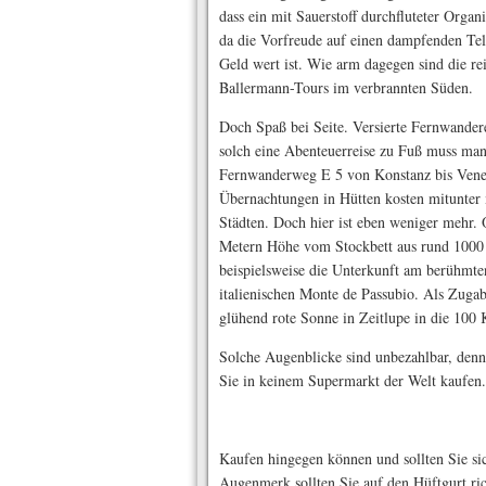
dass ein mit Sauerstoff durchfluteter Organ
da die Vorfreude auf einen dampfenden Tell
Geld wert ist. Wie arm dagegen sind die rei
Ballermann-Tours im verbrannten Süden.
Doch Spaß bei Seite. Versierte Fernwandere
solch eine Abenteuerreise zu Fuß muss man
Fernwanderweg E 5 von Konstanz bis Vened
Übernachtungen in Hütten kosten mitunter 
Städten. Doch hier ist eben weniger mehr.
Metern Höhe vom Stockbett aus rund 1000 M
beispielsweise die Unterkunft am berühmte
italienischen Monte de Passubio. Als Zugab
glühend rote Sonne in Zeitlupe in die 100 
Solche Augenblicke sind unbezahlbar, denn
Sie in keinem Supermarkt der Welt kaufen.
Kaufen hingegen können und sollten Sie si
Augenmerk sollten Sie auf den Hüftgurt ri