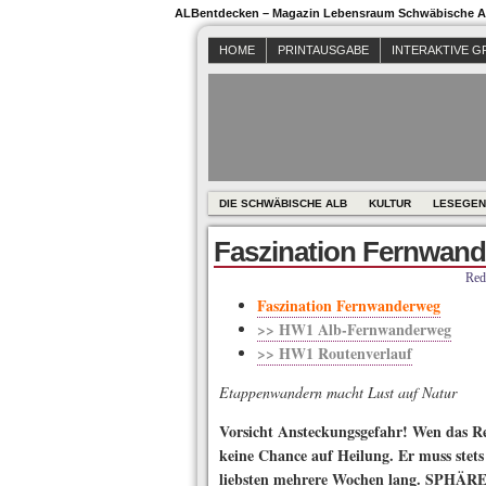
ALBentdecken – Magazin Lebensraum Schwäbische Al
HOME
PRINTAUSGABE
INTERAKTIVE G
DIE SCHWÄBISCHE ALB
KULTUR
LESEGEN
Faszination Fernwan
Red
Faszination Fernwanderweg
>> HW1 Alb-Fernwanderweg
>> HW1 Routenverlauf
Etappenwandern macht Lust auf Natur
Vorsicht Ansteckungsgefahr! Wen das Rei
keine Chance auf Heilung. Er muss stet
liebsten mehrere Wochen lang. SPHÄRE 