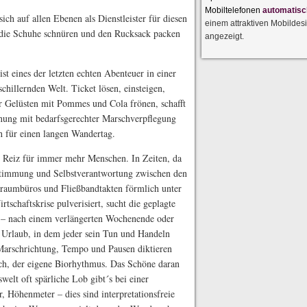
Mobiltelefonen
automatisc
ich auf allen Ebenen als Dienstleister für diesen
einem attraktiven Mobildes
t die Schuhe schnüren und den Rucksack packen
angezeigt.
t eines der letzten echten Abenteuer in einer
schillernden Welt. Ticket lösen, einsteigen,
r Gelüsten mit Pommes und Cola frönen, schafft
lanung mit bedarfsgerechter Marschverpflegung
h für einen langen Wandertag.
r Reiz für immer mehr Menschen. In Zeiten, da
estimmung und Selbstverantwortung zwischen den
raumbüros und Fließbandtakten förmlich unter
tschaftskrise pulverisiert, sucht die geplagte
n – nach einem verlängerten Wochenende oder
 Urlaub, in dem jeder sein Tun und Handeln
 Marschrichtung, Tempo und Pausen diktieren
Ich, der eigene Biorhythmus. Das Schöne daran
swelt oft spärliche Lob gibt´s bei einer
, Höhenmeter – dies sind interpretationsfreie