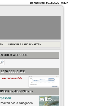
Donnerstag, 06.08.2026 - 08:37
REN
NATIONALE LANDSCHAFTEN
BEN ODER WEBCODE
71.376 BESUCHER
r.
weiterlesen>>
NTDECKEN ABONNIEREN
rpassen
 erhalten Sie 3 Ausgaben