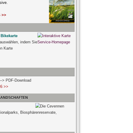
sive.
 >>
 Bikekarte
 auswählen, indem Sie
ven Karte
n --> PDF-Download
26 >>
 LANDSCHAFTEN
tionalparks, Biosphärenreservate,