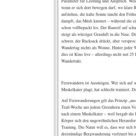
Parameter für Leistung und Anspruch. Wel
wenn er sich dort bewegen darf, wo klare 
aufstehen, die kalte Sonne taucht den Frühs
dampft, das Müsli knistert – während die ei
schon vollbepackt los. Der Raureif auf sch
steigt als würziger Grasduft in die Nase. Di
schwer, der Rucksack drückt, aber versproc
Wandertag nichts als Wonne. Hinter jeder W
dies ist Kino live – allerdings nicht mit 
Wandertakt.
Fernwandern ist Aussteigen. Wer sich auf so
Muskelkater plagt, hat schlecht trainiert.
Auf Fernwanderungen gilt das Prinzip „aus
Trail-Woche aus jedem Greenhorn einen Voll
nach einem Muskelkater – weil bergab die B
Körper sich den ungewöhnlichen Herausfor
Training. Die Natur will es, dass wer sich
drei­stündige Bergwanderung verfeuert bis z