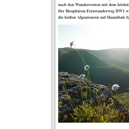
nach den Wanderrouten mit dem höchste
Der Biosphären-Fernwanderweg HW1 wirb
die heißen Alpentouren auf Hannibals S