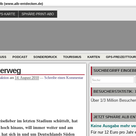
b (www.alb-entdecken.de)
PS-KARTE
SPHÄRE-PRINT-ABO
USS
PODCAST
SONDERDRUCK
TOURISMUS
KARTEN
GPS-FREIZEITTOU
derweg
SUCHBEGRIFF EINGE
aktion
am
14. August 2010
—
Schreibe einen Kommentar
BESUCHERSTATISTIK: 
Über 1/3 Million Besuche
JETZT SPHÄRE ALB E
sefieber im letzten Stadium schüttelt, hat
Keine Ausgabe mehr ve
s hoch hinaus, will immer weiter und am
Für nur 12 Euro pro Jahr
hat sich in und um Deutschlands Süden