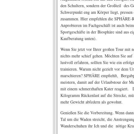
den Schultern, sondern der Großteil des Ge
Schwerpunkt eng am Körper liegt, pressen
zusammen. Hier empfehlen die SPHÄRE-Rei
Anprobieren im Fachgeschäft ist auch bei
Sportgeschäfte in der Biosphäre sind aus e
Kaufberatung unten).
Wenn Sie jetzt vor Ihrer großen Tour mit 
nichts mehr schief gehen. Möchten Sie auf 
lustvoll erfahren, sollten Sie wie ein erfo
trainieren. Warum nicht gezielt vor dem U
marschieren? SPHÄRE empfiehlt, Bergabpa
meistern, damit auf der Urlaubstour der M
mit einem schmerzhaften Kater reagiert. 
Kilogramm Rückenlast auf die Strecke, mü
mehr Gewicht abfedern als gewohnt.
Genießen Sie die Vorbereitung. Wenn dan
Tal um die Waden streicht, die Anstrengung 
Wanderschuhen ihr Ich und die nötige Kraf