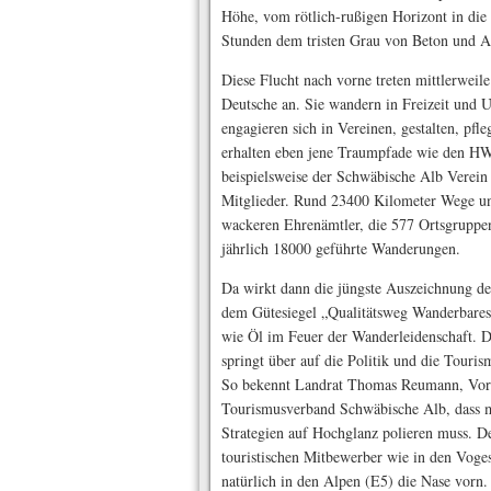
Höhe, vom rötlich-rußigen Horizont in die 
Stunden dem tristen Grau von Beton und 
Diese Flucht nach vorne treten mittlerweil
Deutsche an. Sie wandern in Freizeit und U
engagieren sich in Vereinen, gestalten, pfl
erhalten eben jene Traum­pfade wie den HW
beispielsweise der Schwäbische Alb Verei
Mitglieder. Rund 23400 Kilometer Wege un
wackeren Ehrenämtler, die 577 Ortsgruppen
jährlich 18000 geführte Wanderungen.
Da wirkt dann die jüngste Auszeichnung 
dem Gütesiegel „Qualitätsweg Wanderbares
wie Öl im Feuer der Wanderleidenschaft. 
springt über auf die Politik und die Touris
So bekennt Landrat Thomas Reumann, Vor
Tourismusverband Schwäbische Alb, dass m
Strategien auf Hochglanz polieren muss. De
touristischen Mitbewerber wie in den Vog
natürlich in den Alpen (E5) die Nase vorn.