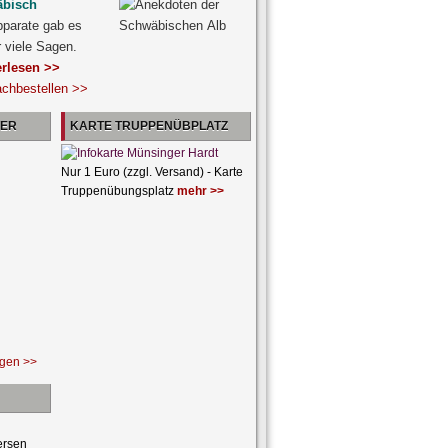
äbisch
pparate gab es
r viele Sagen.
erlesen >>
achbestellen >>
NER
KARTE TRUPPENÜBPLATZ
Nur 1 Euro (zzgl. Versand) - Karte
Truppenübungsplatz
mehr >>
ngen >>
ersen