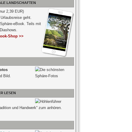
NALE LANDSCHAFTEN
 nur 2,39 EUR)
Urlaubsreise geht.
 Sphäre-eBook. Teils mit
-Diashows.
ook-Shop >>
otos
d Bild.
ER LESEN
radition und Handwerk“ zum anhören.