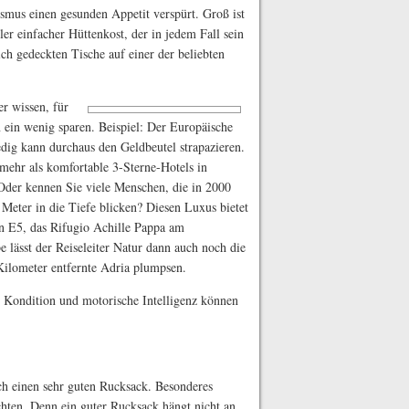
ismus einen gesunden Appetit verspürt. Groß ist
er einfacher Hüttenkost, der in jedem Fall sein
ch gedeckten Tische auf einer der beliebten
r wissen, für
 ein wenig sparen. Beispiel: Der Europäische
ig kann durchaus den Geldbeutel strapazieren.
mehr als komfortable 3-Sterne-Hotels in
 Oder kennen Sie viele Menschen, die in 2000
eter in die Tiefe blicken? Diesen Luxus bietet
n E5, das Rifugio Achille Pappa am
e lässt der Reiseleiter Natur dann auch noch die
Kilometer entfernte Adria plumpsen.
 Kondition und motorische Intelligenz können
ch einen sehr guten Rucksack. Besonderes
chten. Denn ein guter Rucksack hängt nicht an