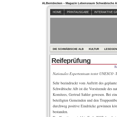
ALBentdecken – Magazin Lebensraum Schwäbische Al
HOME
PRINTAUSGABE
INTERAKTIVE G
DIE SCHWÄBISCHE ALB
KULTUR
LESEGEN
Reifeprüfung
R
Nationales Expertenteam testet UNESCO -Ta
Sehr beeindruckt vom Auftritt des geplant
Schwäbische Alb ist die Vorsitzende des n
Komitees, Gertrud Sahler gewesen. Bei ein
beteiligten Gemeinden und den Truppenübu
durchweg positive Eindrücke gewinnen kön
bestanden.