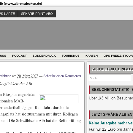
b (www.alb-entdecken.de)
PS-KARTE
SPHÄRE-PRINT-ABO
USS
PODCAST
SONDERDRUCK
TOURISMUS
KARTEN
GPS-FREIZEITTOU
SUCHBEGRIFF EINGE
edaktion
am
20. März 2007
—
Schreibe einen Kommentar
uglichkeit der Alb
BESUCHERSTATISTIK: 
en Biosphärengebietes
Über 1/3 Million Besuche
ationalen MAB-
er anderthalbtägigen Rundfahrt durch die
ngsplatz hat sie zusammen mit ihren Kollegen
JETZT SPHÄRE ALB E
nen: Die Schwäbische Alb hat die Reifeprüfung
Keine Ausgabe mehr ve
Für nur 12 Euro pro Jahr