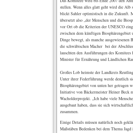
Das Komiteee wird bis Ende 2007 den Ant
stellen. Wenn alles glatt geht wird die Alb
blickt Sahler optimistisch in die Zukunft.
übersetzt also „der Menschen und die Bio
vor Ort ob die Kriterien der UNESCO einge
zwischen dem künftigen Biosphärengebiet
Dinge bewegt, als manche ausgewiesenen Bi
die schwäbischen Macher bei der Abschlu
lauschten den Ausführungen des Komitees 
Minister für Ernährung und Ländlichen Ra
Großes Lob heimste der Landkreis Reutlin
Unter ihrer Federführung werde deutlich si
Biosphärengebiet von unten her getragen we
Initiative von Bäckermeister Heiner Beck 
Wacholderprojekt. „Ich habe viele Mensche
ausgebaut haben, dass sie sich wirtschaftlic
zusammen.
Einige Details müssen natürlich noch gek
Maßstäben Bedenken bei dem Thema Jagd in