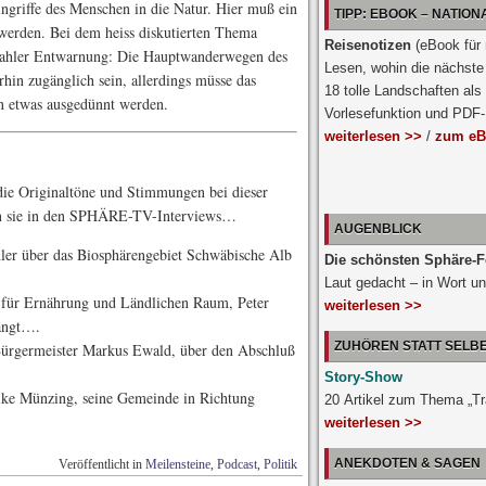
ingriffe des Menschen in die Natur. Hier muß ein
TIPP: EBOOK – NATIO
werden. Bei dem heiss diskutierten Thema
Reisenotizen
(eBook für
Sahler Entwarnung: Die Hauptwanderwegen des
Lesen, wohin die nächste 
hin zugänglich sein, allerdings müsse das
18 tolle Landschaften als
n etwas ausgedünnt werden.
Vorlesefunktion und PDF
weiterlesen >>
/
zum eB
ie Originaltöne und Stimmungen bei dieser
en sie in den SPHÄRE-TV-Interviews…
AUGENBLICK
er über das Biosphärengebiet Schwäbische Alb
Die schönsten Sphäre-F
Laut gedacht – in Wort un
für Ernährung und Ländlichen Raum, Peter
weiterlesen >>
ängt….
ZUHÖREN STATT SELB
ürgermeister Markus Ewald, über den Abschluß
Story-Show
ke Münzing, seine Gemeinde in Richtung
20 Artikel zum Thema „T
weiterlesen >>
ANEKDOTEN & SAGEN
Veröffentlicht in
Meilensteine
,
Podcast
,
Politik