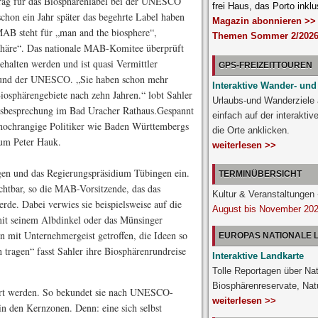
rag für das Biosphärenlabel bei der UNESCO
frei Haus, das Porto inklu
 schon ein Jahr später das begehrte Label haben
Magazin abonnieren >>
 MAB steht für „man and the biosphere“,
Themen Sommer 2/2026
sphäre“. Das nationale MAB-Komitee überprüft
halten werden und ist quasi Vermittler
GPS-FREIZEITTOUREN
 und der UNESCO. „Sie haben schon mehr
Interaktive Wander- und
osphärengebiete nach zehn Jahren.“ lobt Sahler
Urlaubs-und Wanderziele
ssbesprechung im Bad Uracher Rathaus.Gespannt
einfach auf der interakti
hochrangige Politiker wie Baden Württembergs
die Orte anklicken.
um Peter Hauk.
weiterlesen >>
gen und das Regierungspräsidium Tübingen ein.
TERMINÜBERSICHT
chtbar, so die MAB-Vorsitzende, das das
Kultur & Veranstaltunge
rde. Dabei verwies sie beispielsweise auf die
August bis November 20
mit seinem Albdinkel oder das Münsinger
n mit Unternehmergeist getroffen, die Ideen so
EUROPAS NATIONALE
h tragen“ fasst Sahler ihre Biosphärenrundreise
Interaktive Landkarte
Tolle Reportagen über Nat
Biosphärenreservate, Nat
lärt werden. So bekundet sie nach UNESCO-
weiterlesen >>
 den Kernzonen. Denn: eine sich selbst