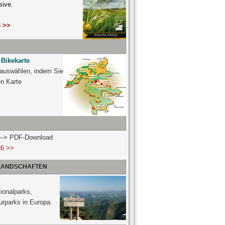
sive.
 >>
 Bikekarte
 auswählen, indem Sie
ven Karte
n --> PDF-Download
26 >>
 LANDSCHAFTEN
ionalparks,
urparks in Europa.