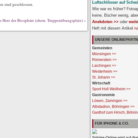
Luftschlösser auf Schw
e sind geschlossen.
Wie war es früher? Fotoa
keine, Bücher wenig, abe
s Herz der Biosphäre (ehem. Truppenübungsplatz)
»
Anekdoten >>
oder
weit
Heft mit diesem Artikel
n
UNSERE ONLINEPART
Gemeinden
Münsingen >>
Römerstein >>
Laichingen >>
Westerheim >>
St. Johann >>
Wirtschaft
Sport Holl Weilheim >>
Gastronomie
Löwen, Zainingen >>
Albstadion, Böhringen >>
Gasthof zum Hirsch, Böhri
FÜR IPHONE & CO.
Sphäre-Online wird auf div