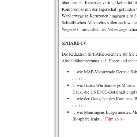
überlassenen Kernzone verträgt keinerlei E
Kompromiss mit der Jägerschaft gefunden 
Wanderwege in Kernzonen hingegen gibt 
Schwäbischen Albvereins sollen auch weiter
Wegenetz hinsichtlich der Nebenwege scho
SPHÄRE-TV
Die Redaktion SPHÄRE zeichnete für Sie d
Abschlußbesprechung auf. Hören und seh
…wie MAB-Vorsitzende Gertrud Sahl
denkt….
…wie Baden Württembergs Minister 
Hauk, die UNESCO-Botschaft empf
…wie der Gastgeber des Komitees, B
denkt…
…wie Münsingens Bürgermeister, Mi
Biosphäre lenkt…
Film ab >>