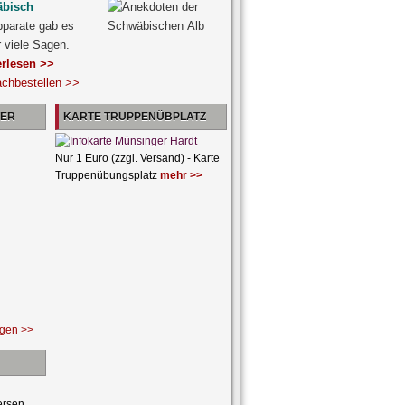
äbisch
pparate gab es
r viele Sagen.
erlesen >>
achbestellen >>
NER
KARTE TRUPPENÜBPLATZ
Nur 1 Euro (zzgl. Versand) - Karte
Truppenübungsplatz
mehr >>
ngen >>
ersen