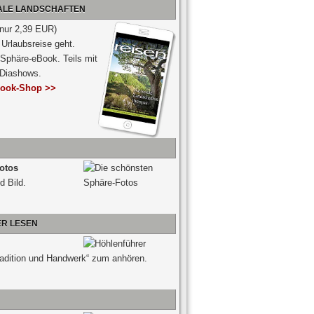
NALE LANDSCHAFTEN
 nur 2,39 EUR)
Urlaubsreise geht.
 Sphäre-eBook. Teils mit
-Diashows.
ook-Shop >>
otos
d Bild.
ER LESEN
radition und Handwerk“ zum anhören.