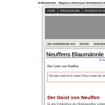
ALBentdecken – Magazin Lebensraum Schwäbische Al
HOME
PRINTAUSGABE
INTERAKTIVE G
DIE SCHWÄBISCHE ALB
KULTUR
LESEGEN
Neuffens Blaumännle
Reda
Der Geist von Neuffen
The map could not be loaded. Please contact the si
Der Geist von Neuffen
In den Felsklüften des Hohenneuffen wohnte