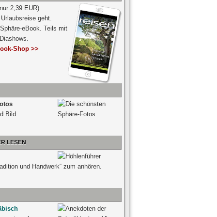
 nur 2,39 EUR)
Urlaubsreise geht.
 Sphäre-eBook. Teils mit
-Diashows.
ook-Shop >>
otos
d Bild.
ER LESEN
radition und Handwerk“ zum anhören.
äbisch