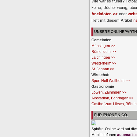
Wie war es früher? Fotoa
keine, Bücher wenig, abe
Anekdoten >>
oder
weit
Heft mit diesem Artikel
n
UNSERE ONLINEPART
Gemeinden
Münsingen >>
Römerstein >>
Laichingen >>
Westerheim >>
St. Johann >>
Wirtschaft
Sport Holl Weilheim >>
Gastronomie
Löwen, Zainingen >>
Albstadion, Böhringen >>
Gasthof zum Hirsch, Böhri
FÜR IPHONE & CO.
Sphäre-Online wird auf div
Mobiltelefonen
automatisc