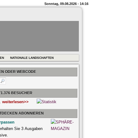
Sonntag, 09.08.2026 - 14:16
REN
NATIONALE LANDSCHAFTEN
BEN ODER WEBCODE
71.376 BESUCHER
r.
weiterlesen>>
NTDECKEN ABONNIEREN
rpassen
 erhalten Sie 3 Ausgaben
sive.