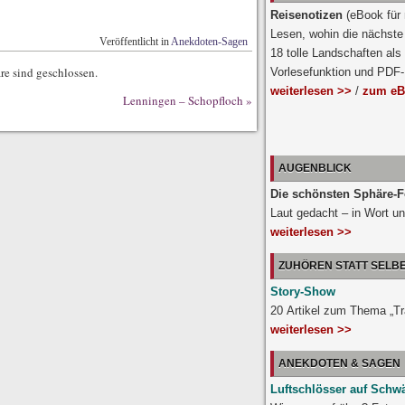
Reisenotizen
(eBook für
Lesen, wohin die nächste 
Veröffentlicht in
Anekdoten-Sagen
18 tolle Landschaften als
e sind geschlossen.
Vorlesefunktion und PDF
weiterlesen >>
/
zum eB
Lenningen – Schopfloch
»
AUGENBLICK
Die schönsten Sphäre-F
Laut gedacht – in Wort un
weiterlesen >>
ZUHÖREN STATT SELB
Story-Show
20 Artikel zum Thema „T
weiterlesen >>
ANEKDOTEN & SAGEN
Luftschlösser auf Schw