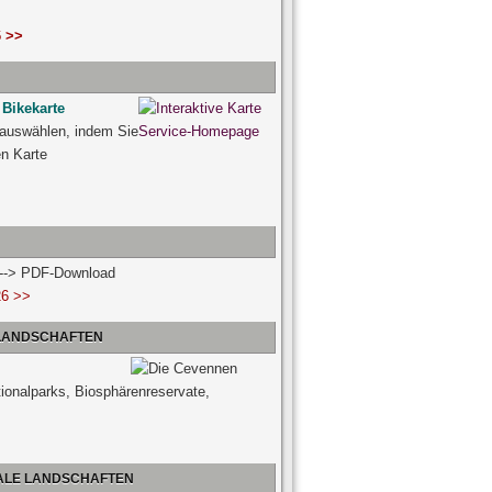
 >>
 Bikekarte
 auswählen, indem Sie
ven Karte
n --> PDF-Download
26 >>
 LANDSCHAFTEN
tionalparks, Biosphärenreservate,
NALE LANDSCHAFTEN