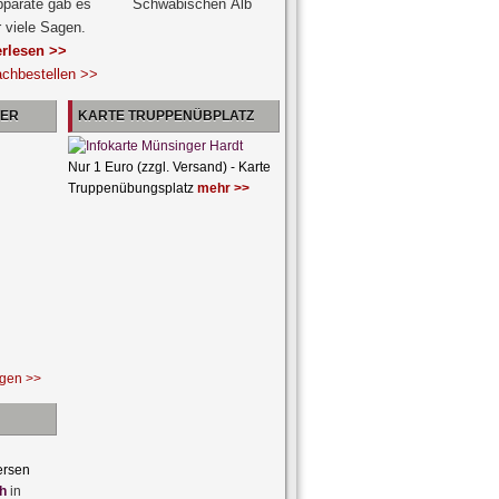
pparate gab es
r viele Sagen.
erlesen >>
achbestellen >>
NER
KARTE TRUPPENÜBPLATZ
Nur 1 Euro (zzgl. Versand) - Karte
Truppenübungsplatz
mehr >>
ngen >>
ersen
h
in