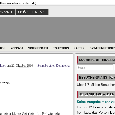
b (www.alb-entdecken.de)
PS-KARTE
SPHÄRE-PRINT-ABO
USS
PODCAST
SONDERDRUCK
TOURISMUS
KARTEN
GPS-FREIZEITTOU
SUCHBEGRIFF EINGE
ktion
am
20. Oktober 2010
—
Schreibe einen Kommentar
BESUCHERSTATISTIK: 
te owner.
Über 1/3 Million Besuche
JETZT SPHÄRE ALB E
Keine Ausgabe mehr ve
Für nur 12 Euro pro Jahr
frei Haus, das Porto inklu
n einst kleine Geistlein, die Erdwichtele.