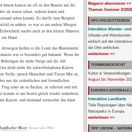
Magazin abonnieren >>
 hinein kamen sie oft zu den Bauern auf die
Themen Sommer 2/2026
Aber sie waren scheu, redeten kaum und
niemand sehen konnte. Es durfte zum Beispiel
GPS-FREIZEITTOUREN
ornfeld zu mähen, so war es am andern Morgen
Interaktive Wander- und
Erdwichtele nachts auch zu den letzten Häusern
Urlaubs-und Wanderziele
 zur Hand.
einfach auf der interakti
d; deswegen hießen es die Leute das Blaumännle
die Orte anklicken.
nnern war es besonders gut bekannt. Wenn die
weiterlesen >>
Böhringen die steile Steige auf die Alb
TERMINÜBERSICHT
 fast nicht mehr die schwerbeladenen Karren
ur Stelle, sprach Menschen und Tieren Mut zu,
Kultur & Veranstaltunge
August bis November 20
ber nur die ordentlichen und freundlichen
 Fing einer an zu fluchen, zu schreien und mit
EUROPAS NATIONALE
 so konnte er am besten gleich wieder umkehren.
Interaktive Landkarte
 den Karren, und niemand vermochte ihn dann
Tolle Reportagen über Na
Naturparks in Europa.
weiterlesen >>
hopflocher Moor
, besser als Otto-
TIPP: EBOOK – NATIO