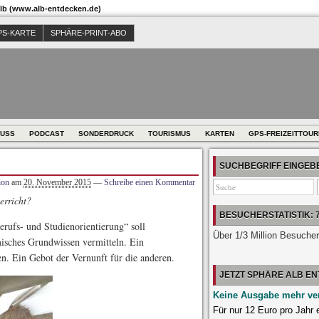
b (www.alb-entdecken.de)
PS-KARTE
SPHÄRE-PRINT-ABO
USS
PODCAST
SONDERDRUCK
TOURISMUS
KARTEN
GPS-FREIZEITTOU
SUCHBEGRIFF EINGE
ion
am
20. November 2015
—
Schreibe einen Kommentar
erricht?
BESUCHERSTATISTIK: 
erufs- und Studienorientierung“ soll
Über 1/3 Million Besuche
isches Grundwissen vermitteln. Ein
en. Ein Gebot der Vernunft für die anderen.
JETZT SPHÄRE ALB E
Keine Ausgabe mehr ve
Für nur 12 Euro pro Jahr