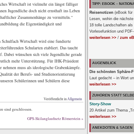
es Wirtschaft ist vielmehr ein längst fälliger
TIPP: EBOOK – NATIO
nnen Jugendliche doch nicht ernsthaft ins Leben
Reisenotizen
(eBook für
schaftlicher Zusammenhänge zu vermitteln.“
Lesen, wohin die nächste 
undbildung die Eigenständigkeit und
18 tolle Landschaften als
Vorlesefunktion und PDF
weiterlesen >>
/
zum eB
Schulfach Wirtschaft wird eine fundierte
iterführenden Schularten etabliert. Das taucht
f. Dabei wünschen sich viele Jugendliche gerade
utlich mehr Unterstützung. Für IHK-Präsident
AUGENBLICK
er nehmen muss als ideologische Grabenkämpfe.
Die schönsten Sphäre-F
ualität der Berufs- und Studienorientierung
Laut gedacht – in Wort un
 unseren Schülerinnen und Schülern diese
weiterlesen >>
ZUHÖREN STATT SELB
Veröffentlicht in
Allgemein
Story-Show
e sind geschlossen.
20 Artikel zum Thema „T
weiterlesen >>
GPS-Skilanglaufnetz Römerstein
»
ANEKDOTEN & SAGEN