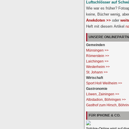
Luftschlösser auf Schw
Wie war es früher? Fotoa
keine, Bücher wenig, abe
Anekdoten >>
oder
weit
Heft mit diesem Artikel
n
UNSERE ONLINEPART
Gemeinden
Münsingen >>
Römerstein >>
Laichingen >>
Westerheim >>
St. Johann >>
Wirtschaft
Sport Holl Weilheim >>
Gastronomie
Löwen, Zainingen >>
Albstadion, Böhringen >>
Gasthof zum Hirsch, Böhri
FÜR IPHONE & CO.
Sphäre-Online wird auf div