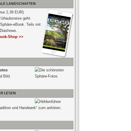
NALE LANDSCHAFTEN
 nur 2,39 EUR)
Urlaubsreise geht.
 Sphäre-eBook. Teils mit
-Diashows.
ook-Shop >>
otos
d Bild.
ER LESEN
radition und Handwerk“ zum anhören.