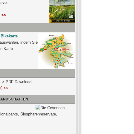
sive.
 >>
 Bikekarte
 auswählen, indem Sie
ven Karte
n --> PDF-Download
26 >>
 LANDSCHAFTEN
tionalparks, Biosphärenreservate,