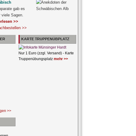
äbisch
pparate gab es
r viele Sagen.
erlesen >>
achbestellen >>
NER
KARTE TRUPPENÜBPLATZ
Nur 1 Euro (zzgl. Versand) - Karte
Truppenübungsplatz
mehr >>
ngen >>
ersen