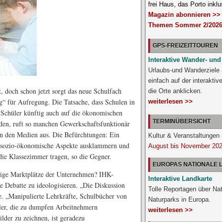
frei Haus, das Porto inklu
Magazin abonnieren >>
Themen Sommer 2/2026
GPS-FREIZEITTOUREN
Interaktive Wander- und
Urlaubs-und Wanderziele
einfach auf der interakti
t, doch schon jetzt sorgt das neue Schulfach
die Orte anklicken.
g“ für Aufregung. Die Tatsache, dass Schulen in
weiterlesen >>
Schüler künftig auch auf die ökonomischen
TERMINÜBERSICHT
den, ruft so manchen Gewerkschaftsfunktionär
 in den Medien aus. Die Befürchtungen: Ein
Kultur & Veranstaltunge
e sozio-ökonomische Aspekte ausklammern und
August bis November 20
n die Klassezimmer tragen, so die Gegner.
EUROPAS NATIONALE
nftige Marktplätze der Unternehmen? IHK-
Interaktive Landkarte
ie Debatte zu ideologisieren. „Die Diskussion
Tolle Reportagen über Na
. „Manipulierte Lehrkräfte, Schulbücher von
Naturparks in Europa.
ler, die zu dumpfen Arbeitnehmern
weiterlesen >>
lder zu zeichnen, ist geradezu