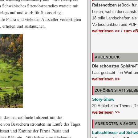
n Schwäbisches Streuobstparadies wartete mit
Reisenotizen
(eBook für
Lesen, wohin die nächste 
rlags auf und warb für Sponsoring-
18 tolle Landschaften als
fé Pausa und viele der Aussteller verköstigten
Vorlesefunktion und PDF
, erholen und austauschen.
weiterlesen >>
/
zum eB
AUGENBLICK
Die schönsten Sphäre-F
Laut gedacht – in Wort un
weiterlesen >>
ZUHÖREN STATT SELB
Story-Show
20 Artikel zum Thema „T
weiterlesen >>
h das neu eröffnete Infozentrum des
te von Besuchern strömten im Laufe des Tages
ANEKDOTEN & SAGEN
kstatt und Kantine der Firma Pausa und
Luftschlösser auf Schw
uobst-Welt ein. „Wir haben verschiedenste