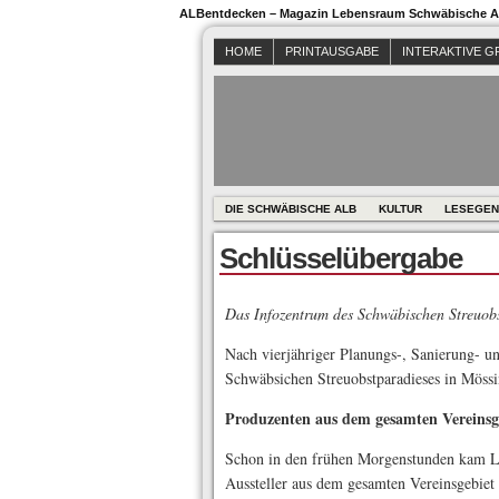
ALBentdecken – Magazin Lebensraum Schwäbische Al
HOME
PRINTAUSGABE
INTERAKTIVE G
DIE SCHWÄBISCHE ALB
KULTUR
LESEGEN
Schlüsselübergabe
Das Infozentrum des Schwäbischen Streuobs
Nach vierjähriger Planungs-, Sanierung- un
Schwäbsichen Streuobstparadieses in Mössi
Produzenten aus dem gesamten Vereinsgeb
Schon in den frühen Morgenstunden kam Le
Aussteller aus dem gesamten Vereinsgebiet 