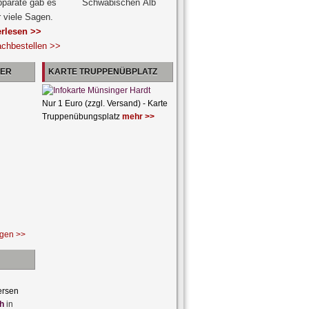
pparate gab es
r viele Sagen.
erlesen >>
achbestellen >>
NER
KARTE TRUPPENÜBPLATZ
Nur 1 Euro (zzgl. Versand) - Karte
Truppenübungsplatz
mehr >>
ngen >>
ersen
h
in