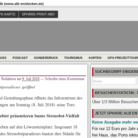
b (www.alb-entdecken.de)
PS-KARTE
SPHÄRE-PRINT-ABO
USS
PODCAST
SONDERDRUCK
TOURISMUS
KARTEN
GPS-FREIZEITTOU
SUCHBEGRIFF EINGE
Redaktion
am
9. Juli 2018
—
Schreibe einen Kommentar
tparadieses geöffnet
BESUCHERSTATISTIK: 
d Gestaltungsphase öffnete das Infozentrum des
Über 1/3 Million Besuche
ngen am Sonntag (8. Juli 2018) seine Tore.
JETZT SPHÄRE ALB E
iet präsentieren bunte Streuobst-Vielfalt
Keine Ausgabe mehr ve
ben auf den Löwensteinplatz: Insgesamt 18
Für nur 12 Euro pro Jahr
des Streuobstparadieses bauten ihre Stände für
frei Haus, das Porto inklu