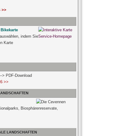
 >>
 Bikekarte
 auswählen, indem Sie
ven Karte
n --> PDF-Download
26 >>
 LANDSCHAFTEN
tionalparks, Biosphärenreservate,
NALE LANDSCHAFTEN