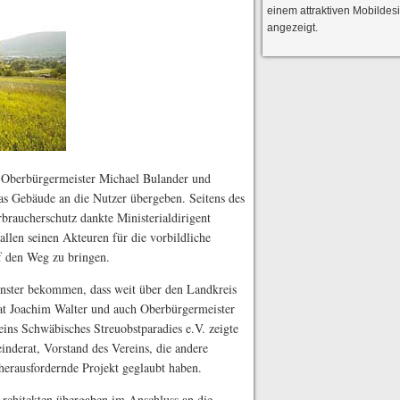
einem attraktiven Mobildes
angezeigt.
Oberbürgermeister Michael Bulander und
as Gebäude an die Nutzer übergeben. Seitens des
raucherschutz dankte Ministerialdirigent
llen seinen Akteuren für die vorbildliche
f den Weg zu bringen.
enster bekommen, dass weit über den Landkreis
rat Joachim Walter und auch Oberbürgermeister
eins Schwäbisches Streuobstparadies e.V. zeigte
inderat, Vorstand des Vereins, die andere
herausfordernde Projekt geglaubt haben.
chitekten übergaben im Anschluss an die