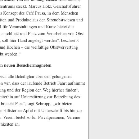
ozentrums steckt. Marcus Hölz, Geschäftsführer
 das Konzept des Café Pausa, in dem Menschen
ten und Produkte aus den Streuobstwiesen und
l für Veranstaltungen und Kurse bietet die
m anschließt und Platz zum Verarbeiten von Obst
, soll hier Hand angelegt werden“, beschreibt
nd Kochen – die vielfältige Obstwervertung
bt werden.“
en neuen Besuchermagneten
ch alle Beteiligten über den gelungenen
en wir, dass der laufende Betrieb Fahrt aufnimmt
ung und der Region den Weg hierher finden“,
eiterhin auf Unterstützung zur Betreibung des
braucht Fans“, sagt Schropp, „wir bieten
 stilisierten Apfel mit Unterschrift bis hin zur
r Verein bietet so für Privatpersonen, Vereine
hkeiten an.