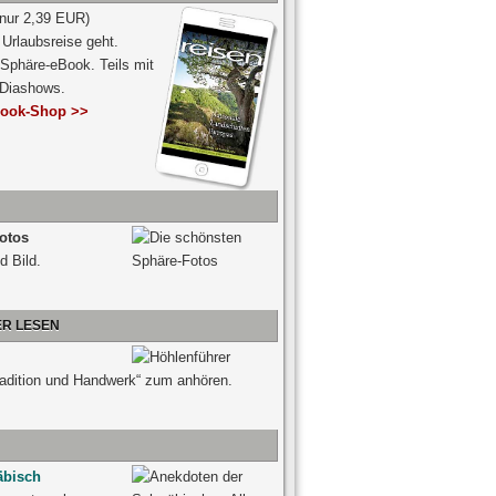
 nur 2,39 EUR)
Urlaubsreise geht.
 Sphäre-eBook. Teils mit
-Diashows.
ook-Shop >>
otos
d Bild.
ER LESEN
radition und Handwerk“ zum anhören.
äbisch