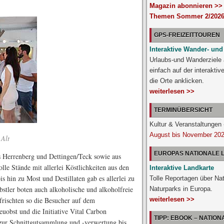
Magazin abonnieren >>
Themen Sommer 2/2026
GPS-FREIZEITTOUREN
Interaktive Wander- und
Urlaubs-und Wanderziele
einfach auf der interakti
die Orte anklicken.
weiterlesen >>
TERMINÜBERSICHT
Kultur & Veranstaltunge
August bis November 20
 Alt
EUROPAS NATIONALE
s Herrenberg und Dettingen/Teck sowie aus
lle Stände mit allerlei Köstlichkeiten aus den
Interaktive Landkarte
s hin zu Most und Destillaten gab es allerlei zu
Tolle Reportagen über Na
bstler boten auch alkoholische und alkoholfreie
Naturparks in Europa.
frischten so die Besucher auf dem
weiterlesen >>
uobst und die Initiative Vital Carbon
TIPP: EBOOK – NATIO
e zur Schnittgutsammlung und -verwertung bis