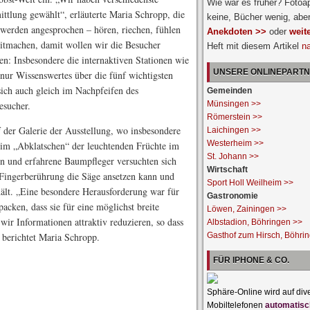
Wie war es früher? Fotoa
ittlung gewählt“, erläuterte Maria Schropp, die
keine, Bücher wenig, abe
 werden angesprochen – hören, riechen, fühlen
Anekdoten >>
oder
weit
Mitmachen, damit wollen wir die Besucher
Heft mit diesem Artikel
n
en: Insbesondere die internaktiven Stationen wie
UNSERE ONLINEPART
nur Wissenswertes über die fünf wichtigsten
sich auch gleich im Nachpfeifen des
Gemeinden
esucher.
Münsingen >>
Römerstein >>
f der Galerie der Ausstellung, wo insbesondere
Laichingen >>
Westerheim >>
 im „Abklatschen“ der leuchtenden Früchte im
St. Johann >>
n und erfahrene Baumpfleger versuchten sich
Wirtschaft
Fingerberührung die Säge ansetzen kann und
Sport Holl Weilheim >>
hält. „Eine besondere Herausforderung war für
Gastronomie
packen, dass sie für eine möglichst breite
Löwen, Zainingen >>
ir Informationen attraktiv reduzieren, so dass
Albstadion, Böhringen >>
 berichtet Maria Schropp.
Gasthof zum Hirsch, Böhri
FÜR IPHONE & CO.
Sphäre-Online wird auf div
Mobiltelefonen
automatisc