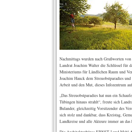
Nachmittags wurden nach Grußworten von 
Landrat Joachim Walter die Schlüssel für d
Ministeriums für Ländlichen Raum und Verb
Joachim Hauck dem Streuobstparadies und a
Arbeit und den Mut, dieses Infozentrum au
„Das Streuobstparadies hat nun ein Schauf
Tübingen hinaus strahlt“, freute sich Land
Bulander, gleichzeitig Vorsitzender des Ver
sich stolz und dankbar, dass Kreistag, Geme
Landkreise und alle Akteure immer an das 
Die Architekturbüros ERNST ² und Mehl Ar