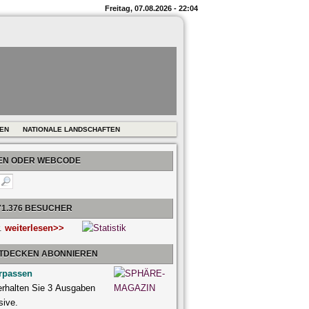
Freitag, 07.08.2026 - 22:04
REN
NATIONALE LANDSCHAFTEN
BEN ODER WEBCODE
71.376 BESUCHER
r.
weiterlesen>>
NTDECKEN ABONNIEREN
rpassen
 erhalten Sie 3 Ausgaben
sive.