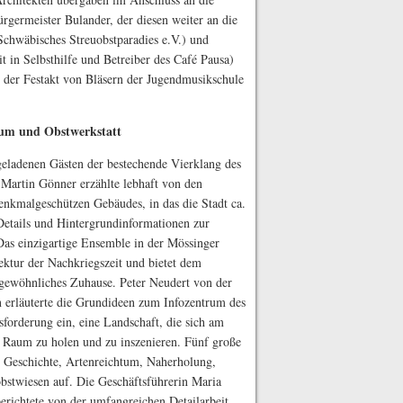
rgermeister Bulander, der diesen weiter an die
Schwäbisches Streuobstparadies e.V.) und
 in Selbsthilfe und Betreiber des Café Pausa)
 der Festakt von Bläsern der Jugendmusikschule
rum und Obstwerkstatt
geladenen Gästen der bestechende Vierklang des
 Martin Gönner erzählte lebhaft von den
enkmalgeschützen Gebäudes, in das die Stadt ca.
 Details und Hintergrundinformationen zur
as einzigartige Ensemble in der Mössinger
tektur der Nachkriegszeit und bietet dem
gewöhnliches Zuhause. Peter Neudert von der
erläuterte die Grundideen zum Infozentrum des
sforderung ein, eine Landschaft, die sich am
nen Raum zu holen und zu inszenieren. Fünf große
 Geschichte, Artenreichtum, Naherholung,
bstwiesen auf. Die Geschäftsführerin Maria
berichtete von der umfangreichen Detailarbeit,