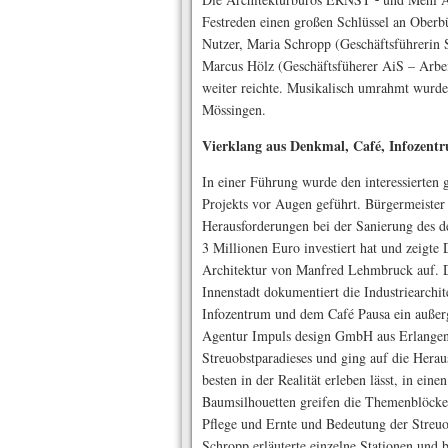
Festreden einen großen Schlüssel an Oberbü
Nutzer, Maria Schropp (Geschäftsführerin 
Marcus Hölz (Geschäftsfüherer AiS – Arbeit
weiter reichte. Musikalisch umrahmt wurde
Mössingen.
Vierklang aus Denkmal, Café, Infozent
In einer Führung wurde den interessierten 
Projekts vor Augen geführt. Bürgermeister
Herausforderungen bei der Sanierung des d
3 Millionen Euro investiert hat und zeigte
Architektur von Manfred Lehmbruck auf. D
Innenstadt dokumentiert die Industriearchi
Infozentrum und dem Café Pausa ein außer
Agentur Impuls design GmbH aus Erlangen 
Streuobstparadieses und ging auf die Herau
besten in der Realität erleben lässt, in ei
Baumsilhouetten greifen die Themenblöcke
Pflege und Ernte und Bedeutung der Streuo
Schropp erläuterte einzelne Stationen und 