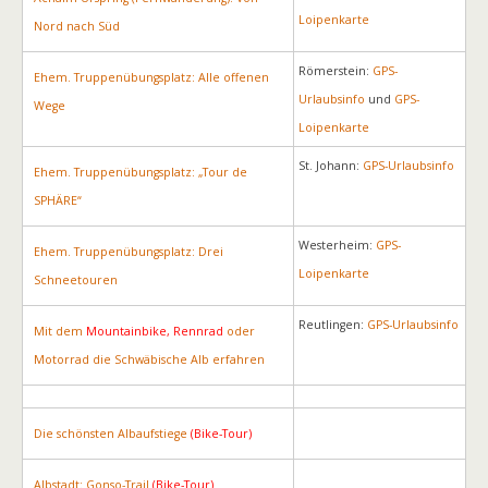
Loipenkarte
Nord nach Süd
Römerstein:
GPS-
Ehem. Truppenübungsplatz: Alle offenen
Urlaubsinfo
und
GPS-
Wege
Loipenkarte
St. Johann:
GPS-Urlaubsinfo
Ehem. Truppenübungsplatz: „Tour de
SPHÄRE“
Westerheim:
GPS-
Ehem. Truppenübungsplatz: Drei
Loipenkarte
Schneetouren
Reutlingen:
GPS-Urlaubsinfo
Mit dem
Mountainbike, Rennrad
oder
Motorrad die Schwäbische Alb erfahren
Die schönsten Albaufstiege
(Bike-Tour)
Albstadt: Gonso-Trail
(Bike-Tour)