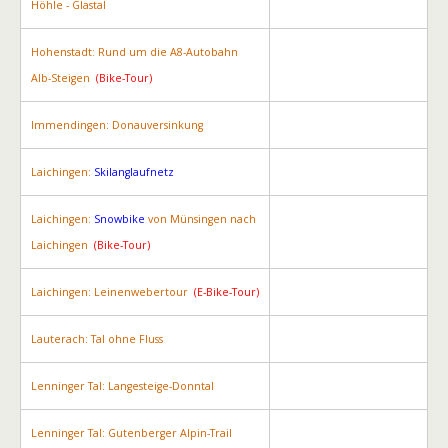
Höhle - Glastal
Hohenstadt: Rund um die A8-Autobahn
Alb-Steigen
(Bike-Tour)
Immendingen: Donauversinkung
Laichingen:
Skilanglaufnetz
Laichingen:
Snowbike
von Münsingen nach
Laichingen
(Bike-Tour)
Laichingen: Leinenwebertour
(E-Bike-Tour)
Lauterach: Tal ohne Fluss
Lenninger Tal: Langesteige-Donntal
Lenninger Tal: Gutenberger Alpin-Trail