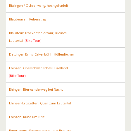
Bissingen / Ochsenwang: hochgehadelt
Blaubeuren: Felsenstieg
Blaustein: Trockentaelertour, Kleines
Lautertal
(Bike-Tour)
Dettingen-Erms: Calverbühl - Höllenlöcher
Ehingen: Oberschwäbisches Hügelland
(Bike-Tour)
Ehingen: Bierwanderweg bei Nacht
Ehingen-Erbstetten: Quer zum Lautertal
Ehingen: Rund um Briel
Emeringen: Wassermarsch – zur Braunsel