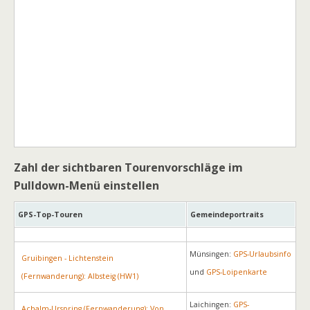
Zahl der sichtbaren Tourenvorschläge im
Pulldown-Menü einstellen
GPS-Top-Touren
Gemeindeportraits
Münsingen:
GPS-Urlaubsinfo
Gruibingen - Lichtenstein
und
GPS-Loipenkarte
(Fernwanderung): Albsteig (HW1)
Laichingen:
GPS-
Achalm-Urspring (Fernwanderung): Von