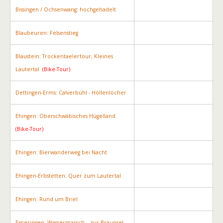
Bissingen / Ochsenwang: hochgehadelt
Blaubeuren: Felsenstieg
Blaustein: Trockentaelertour, Kleines
Lautertal
(Bike-Tour)
Dettingen-Erms: Calverbühl - Höllenlöcher
Ehingen: Oberschwäbisches Hügelland
(Bike-Tour)
Ehingen: Bierwanderweg bei Nacht
Ehingen-Erbstetten: Quer zum Lautertal
Ehingen: Rund um Briel
Emeringen: Wassermarsch – zur Braunsel