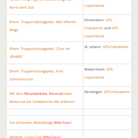
Loipenkarte
Nord nach Süd
Römerstein:
GPS-
Ehem. Truppenübungsplatz: Alle offenen
Urlaubsinfo
und
GPS-
Wege
Loipenkarte
St. Johann:
GPS-Urlaubsinfo
Ehem. Truppenübungsplatz: „Tour de
SPHÄRE“
Westerheim:
GPS-
Ehem. Truppenübungsplatz: Drei
Loipenkarte
Schneetouren
Reutlingen:
GPS-Urlaubsinfo
Mit dem
Mountainbike, Rennrad
oder
Motorrad die Schwäbische Alb erfahren
Die schönsten Albaufstiege
(Bike-Tour)
Albstadt: Gonso-Trail
(Bike-Tour)