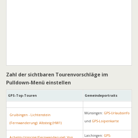
Zahl der sichtbaren Tourenvorschläge im
Pulldown-Menü einstellen
GPS-Top-Touren
Gemeindeportraits
Münsingen:
GPS-Urlaubsinfo
Gruibingen - Lichtenstein
und
GPS-Loipenkarte
(Fernwanderung): Albsteig (HW1)
Laichingen:
GPS-
Achalm-Urspring (Fernwanderung): Von