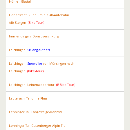
Höhle - Glastal
Hohenstadt: Rund um die A8-Autobahn
Alb-Steigen
(Bike-Tour)
Immendingen: Donauversinkung
Laichingen:
Skilanglaufnetz
Laichingen:
Snowbike
von Münsingen nach
Laichingen
(Bike-Tour)
Laichingen: Leinenwebertour
(E-Bike-Tour)
Lauterach: Tal ohne Fluss
Lenninger Tal: Langesteige-Donntal
Lenninger Tal: Gutenberger Alpin-Trail