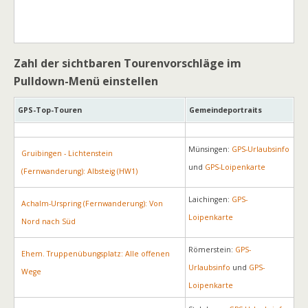
Zahl der sichtbaren Tourenvorschläge im
Pulldown-Menü einstellen
GPS-Top-Touren
Gemeindeportraits
Münsingen:
GPS-Urlaubsinfo
Gruibingen - Lichtenstein
und
GPS-Loipenkarte
(Fernwanderung): Albsteig (HW1)
Laichingen:
GPS-
Achalm-Urspring (Fernwanderung): Von
Loipenkarte
Nord nach Süd
Römerstein:
GPS-
Ehem. Truppenübungsplatz: Alle offenen
Urlaubsinfo
und
GPS-
Wege
Loipenkarte