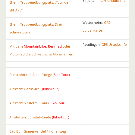
St. Johann:
GPS-Urlaubsinfo
Ehem. Truppenübungsplatz: „Tour de
SPHÄRE“
Westerheim:
GPS-
Ehem. Truppenübungsplatz: Drei
Loipenkarte
Schneetouren
Reutlingen:
GPS-Urlaubsinfo
Mit dem
Mountainbike, Rennrad
oder
Motorrad die Schwäbische Alb erfahren
Die schönsten Albaufstiege
(Bike-Tour)
Albstadt: Gonso-Trail
(Bike-Tour)
Albstadt: Singletrail Tour
(Bike-Tour)
Amstetten: Lonetal-Runde
(Bike-Tour)
Bad Boll: Sinneswandel / Höhenweg