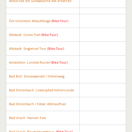
Motorrad die Schwäbische Alb erfahren
Die schönsten Albaufstiege
(Bike-Tour)
Albstadt: Gonso-Trail
(Bike-Tour)
Albstadt: Singletrail Tour
(Bike-Tour)
Amstetten: Lonetal-Runde
(Bike-Tour)
Bad Boll: Sinneswandel / Höhenweg
Bad Ditzenbach: Löwenpfad-Höhenrunde
Bad Ditzenbach / Filstal: Albtrauftrail
Bad Urach: Hanner Fels
Bad Urach: Bauernkriegstour
(Bike-Tour)