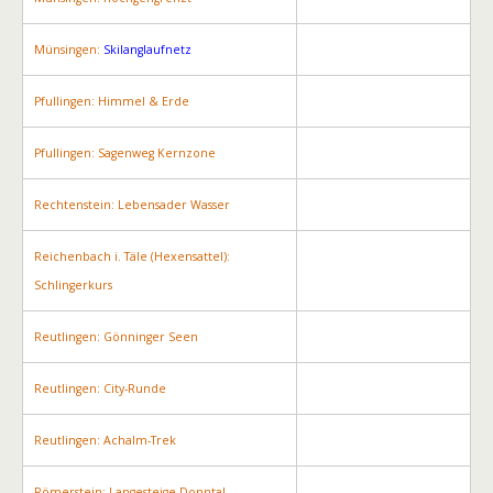
Münsingen:
Skilanglaufnetz
Pfullingen: Himmel & Erde
Pfullingen: Sagenweg Kernzone
Rechtenstein: Lebensader Wasser
Reichenbach i. Täle (Hexensattel):
Schlingerkurs
Reutlingen: Gönninger Seen
Reutlingen: City-Runde
Reutlingen: Achalm-Trek
Römerstein: Langesteige-Donntal