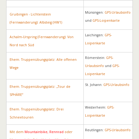
Münsingen:
GPS-Urlaubsinfo
Gruibingen - Lichtenstein
und
GPS-Loipenkarte
(Fernwanderung): Albsteig (HW1)
Laichingen:
GPS-
Achalm-Urspring (Fernwanderung): Von
Loipenkarte
Nord nach Süd
Römerstein:
GPS-
Ehem. Truppenübungsplatz: Alle offenen
Urlaubsinfo
und
GPS-
Wege
Loipenkarte
St. Johann:
GPS-Urlaubsinfo
Ehem. Truppenübungsplatz: „Tour de
SPHÄRE“
Westerheim:
GPS-
Ehem. Truppenübungsplatz: Drei
Loipenkarte
Schneetouren
Reutlingen:
GPS-Urlaubsinfo
Mit dem
Mountainbike, Rennrad
oder