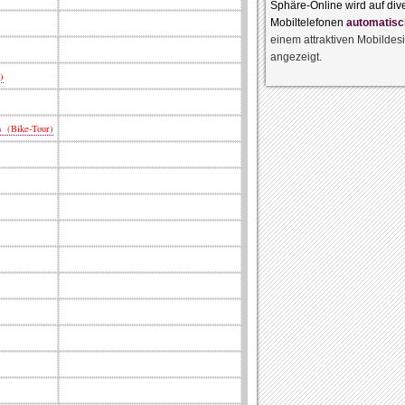
Sphäre-Online wird auf div
Mobiltelefonen
automatisc
einem attraktiven Mobildes
angezeigt.
)
en
(Bike-Tour)