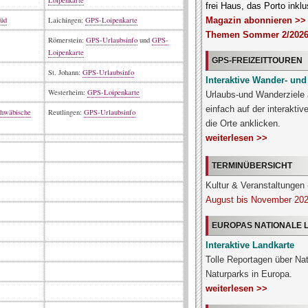
Loipenkarte
frei Haus, das Porto inklu
Süd
Laichingen:
GPS-Loipenkarte
Magazin abonnieren >>
Themen Sommer 2/2026
Römerstein:
GPS-Urlaubsinfo
und
GPS-
Loipenkarte
GPS-FREIZEITTOUREN
St. Johann:
GPS-Urlaubsinfo
Interaktive Wander- und
Westerheim:
GPS-Loipenkarte
Urlaubs-und Wanderziele
einfach auf der interakti
chwäbische
Reutlingen:
GPS-Urlaubsinfo
die Orte anklicken.
weiterlesen >>
TERMINÜBERSICHT
Kultur & Veranstaltunge
August bis November 20
EUROPAS NATIONALE
Interaktive Landkarte
Tolle Reportagen über Na
Naturparks in Europa.
weiterlesen >>