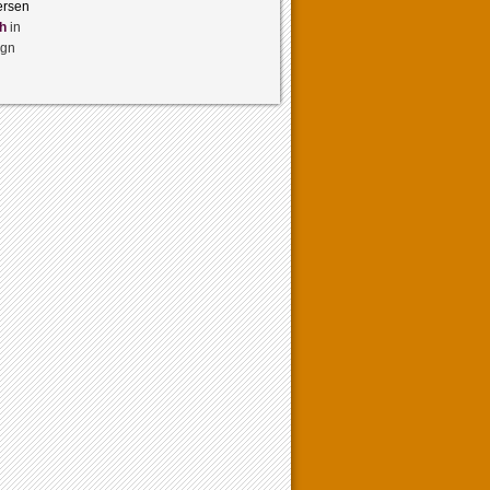
ersen
h
in
ign