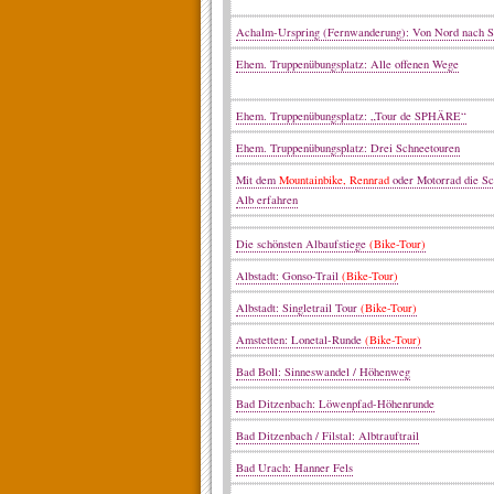
Achalm-Urspring (Fernwanderung): Von Nord nach 
Ehem. Truppenübungsplatz: Alle offenen Wege
Ehem. Truppenübungsplatz: „Tour de SPHÄRE“
Ehem. Truppenübungsplatz: Drei Schneetouren
Mit dem
Mountainbike, Rennrad
oder Motorrad die S
Alb erfahren
Die schönsten Albaufstiege
(Bike-Tour)
Albstadt: Gonso-Trail
(Bike-Tour)
Albstadt: Singletrail Tour
(Bike-Tour)
Amstetten: Lonetal-Runde
(Bike-Tour)
Bad Boll: Sinneswandel / Höhenweg
Bad Ditzenbach: Löwenpfad-Höhenrunde
Bad Ditzenbach / Filstal: Albtrauftrail
Bad Urach: Hanner Fels