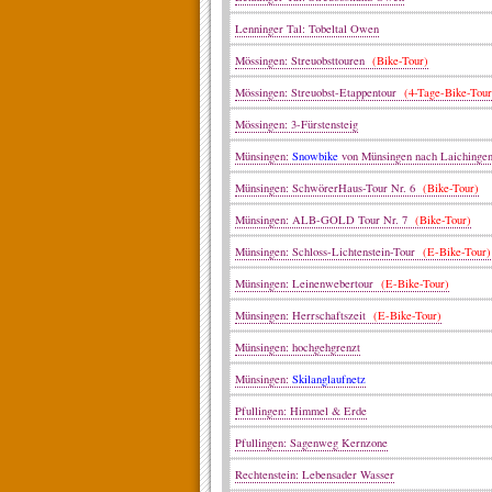
Lenninger Tal: Tobeltal Owen
Mössingen: Streuobsttouren
(Bike-Tour)
Mössingen: Streuobst-Etappentour
(4-Tage-Bike-Tour
Mössingen: 3-Fürstensteig
Münsingen:
Snowbike
von Münsingen nach Laiching
Münsingen: SchwörerHaus-Tour Nr. 6
(Bike-Tour)
Münsingen: ALB-GOLD Tour Nr. 7
(Bike-Tour)
Münsingen: Schloss-Lichtenstein-Tour
(E-Bike-Tour)
Münsingen: Leinenwebertour
(E-Bike-Tour)
Münsingen: Herrschaftszeit
(E-Bike-Tour)
Münsingen: hochgehgrenzt
Münsingen:
Skilanglaufnetz
Pfullingen: Himmel & Erde
Pfullingen: Sagenweg Kernzone
Rechtenstein: Lebensader Wasser