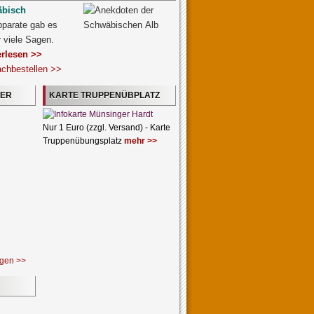
äbisch
pparate gab es
r viele Sagen.
erlesen >>
achbestellen >>
NER
KARTE TRUPPENÜBPLATZ
Nur 1 Euro (zzgl. Versand) - Karte
Truppenübungsplatz
mehr >>
ngen >>