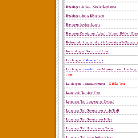
Hechingen-Schlatt: Kirchenköpfletour
Hechingen-Stein: Römertour
Hayingen: hochgehlautert
Hayingen-Zwiefalten: Achtal - Wimser Höhle - Glast
Hohenstadt: Rund um die A8-Autobahn Alb-Steigen
(
Immendingen: Donauversinkung
Laichingen:
Skilanglaufnetz
Laichingen:
Snowbike
von Münsingen nach Laiching
Tour)
Laichingen: Leinenwebertour
(E-Bike-Tour)
Lauterach: Tal ohne Fluss
Lenninger Tal: Langesteige-Donntal
Lenninger Tal: Gutenberger Alpin-Trail
Lenninger Tal: Gutenberger Höhle
Lenninger Tal: Hexensprung Owen
Lenninger Tal: Streuobstland Owen