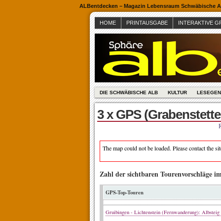
ALBentdecken – Magazin Lebensraum Schwäbische Al
HOME
PRINTAUSGABE
INTERAKTIVE G
DIE SCHWÄBISCHE ALB
KULTUR
LESEGEN
3 x GPS (Grabenstette
The map could not be loaded. Please contact the si
Zahl der sichtbaren Tourenvorschläge i
GPS-Top-Touren
Gruibingen - Lichtenstein (Fernwanderung): Albstei