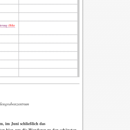
derung
(Bike
dengrabenzentrum
m, im Juni schließlich das
en hier, um die Wanderer zu den schönsten