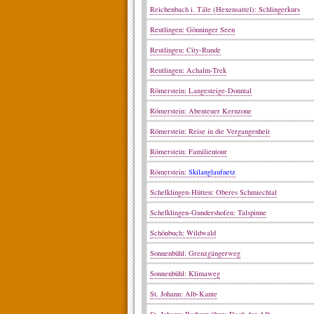
Reichenbach i. Täle (Hexensattel): Schlingerkurs
Reutlingen: Gönninger Seen
Reutlingen: City-Runde
Reutlingen: Achalm-Trek
Römerstein: Langesteige-Donntal
Römerstein: Abenteuer Kernzone
Römerstein: Reise in die Vergangenheit
Römerstein: Familientour
Römerstein:
Skilanglaufnetz
Schelklingen-Hütten: Oberes Schmiechtal
Schelklingen-Gundershofen: Talspinne
Schönbuch: Wildwald
Sonnenbühl: Grenzgängerweg
Sonnenbühl: Klimaweg
St. Johann: Alb-Kante