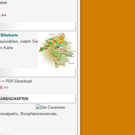
sive.
 >>
 Bikekarte
 auswählen, indem Sie
ven Karte
n --> PDF-Download
26 >>
 LANDSCHAFTEN
tionalparks, Biosphärenreservate,