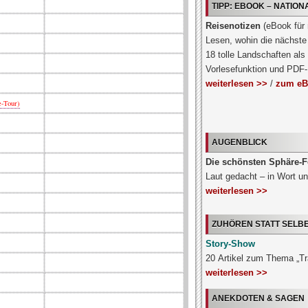
TIPP: EBOOK – NATIO
Reisenotizen
(eBook für
Lesen, wohin die nächste 
18 tolle Landschaften als
Vorlesefunktion und PDF
weiterlesen >>
/
zum eB
-Tour)
AUGENBLICK
Die schönsten Sphäre-F
Laut gedacht – in Wort un
weiterlesen >>
ZUHÖREN STATT SELB
Story-Show
20 Artikel zum Thema „T
weiterlesen >>
ANEKDOTEN & SAGEN