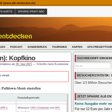
b (www.alb-entdecken.de)
PS-KARTE
SPHÄRE-PRINT-ABO
USS
PODCAST
SONDERDRUCK
TOURISMUS
KARTEN
GPS-FREIZEITTOU
n): Kopfkino
SUCHBEGRIFF EINGE
Redaktion
am
30. Juni 2025
—
Schreibe einen Kommentar
te owner.
BESUCHERSTATISTIK: 
Über 1/3 Million Besuche
m Pulldown-Menü einstellen
JETZT SPHÄRE ALB E
Gemeindeportraits
Keine Ausgabe mehr ve
g (HW1)
Münsingen:
GPS-Urlaubsinfo
und
GPS-
Für nur 12 Euro pro Jahr