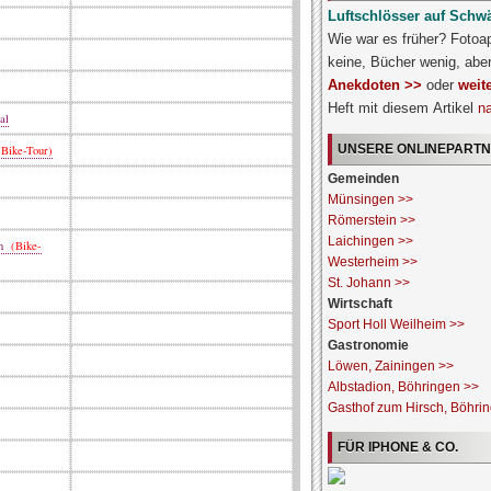
Luftschlösser auf Schw
Wie war es früher? Fotoa
keine, Bücher wenig, abe
Anekdoten >>
oder
weit
Heft mit diesem Artikel
n
al
UNSERE ONLINEPART
Bike-Tour)
Gemeinden
Münsingen >>
Römerstein >>
Laichingen >>
en
(Bike-
Westerheim >>
St. Johann >>
Wirtschaft
Sport Holl Weilheim >>
Gastronomie
Löwen, Zainingen >>
Albstadion, Böhringen >>
Gasthof zum Hirsch, Böhri
FÜR IPHONE & CO.