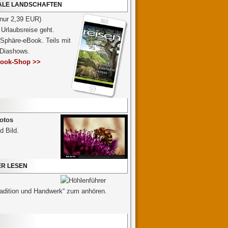
NALE LANDSCHAFTEN
 nur 2,39 EUR)
Urlaubsreise geht.
 Sphäre-eBook. Teils mit
-Diashows.
ook-Shop >>
otos
d Bild.
ER LESEN
radition und Handwerk“ zum anhören.