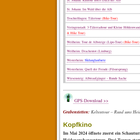
St. Johann: Radtour übers Dach der Alb
St. Johann: Im Wald über die Alb
Trochtelfingen: Tälertour
(Bike-Tour)
Veringenstadt: 3-Tälerradtour und Kleine Höhlenwan
& Hike Tour)
Weilheim: Tour de Albsteige (Lipo-Tour)
(Bike-Tour)
Weilheim: Drachentot (Limburg)
Westerheim:
Skilanglaufnetz
Westerheim: Quell der Freude (Filsursprung)
Wiesensteig: Albtraufgänger – Runde Sache
GPS-Download >>
Grabenstetten:
Keltentour – Rund ums Hei
Kopfkino
Im Mai 2024 öffnete zuerst ein Schautur
Heidengrabenzentrum. Drei Touren start