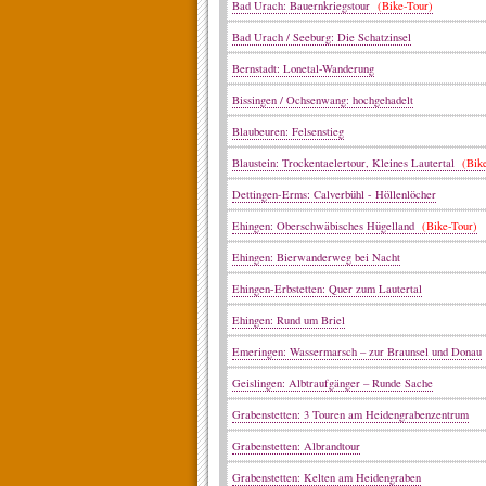
Bad Urach: Bauernkriegstour
(Bike-Tour)
Bad Urach / Seeburg: Die Schatzinsel
Bernstadt: Lonetal-Wanderung
Bissingen / Ochsenwang: hochgehadelt
Blaubeuren: Felsenstieg
Blaustein: Trockentaelertour, Kleines Lautertal
(Bike
Dettingen-Erms: Calverbühl - Höllenlöcher
Ehingen: Oberschwäbisches Hügelland
(Bike-Tour)
Ehingen: Bierwanderweg bei Nacht
Ehingen-Erbstetten: Quer zum Lautertal
Ehingen: Rund um Briel
Emeringen: Wassermarsch – zur Braunsel und Donau
Geislingen: Albtraufgänger – Runde Sache
Grabenstetten: 3 Touren am Heidengrabenzentrum
Grabenstetten: Albrandtour
Grabenstetten: Kelten am Heidengraben