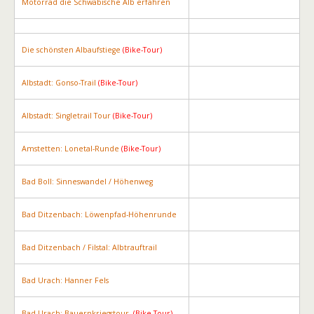
Motorrad die Schwäbische Alb erfahren
Die schönsten Albaufstiege
(Bike-Tour)
Albstadt: Gonso-Trail
(Bike-Tour)
Albstadt: Singletrail Tour
(Bike-Tour)
Amstetten: Lonetal-Runde
(Bike-Tour)
Bad Boll: Sinneswandel / Höhenweg
Bad Ditzenbach: Löwenpfad-Höhenrunde
Bad Ditzenbach / Filstal: Albtrauftrail
Bad Urach: Hanner Fels
Bad Urach: Bauernkriegstour
(Bike-Tour)