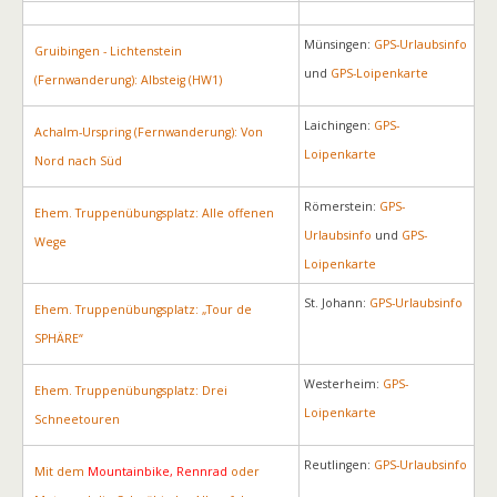
Münsingen:
GPS-Urlaubsinfo
Gruibingen - Lichtenstein
und
GPS-Loipenkarte
(Fernwanderung): Albsteig (HW1)
Laichingen:
GPS-
Achalm-Urspring (Fernwanderung): Von
Loipenkarte
Nord nach Süd
Römerstein:
GPS-
Ehem. Truppenübungsplatz: Alle offenen
Urlaubsinfo
und
GPS-
Wege
Loipenkarte
St. Johann:
GPS-Urlaubsinfo
Ehem. Truppenübungsplatz: „Tour de
SPHÄRE“
Westerheim:
GPS-
Ehem. Truppenübungsplatz: Drei
Loipenkarte
Schneetouren
Reutlingen:
GPS-Urlaubsinfo
Mit dem
Mountainbike, Rennrad
oder