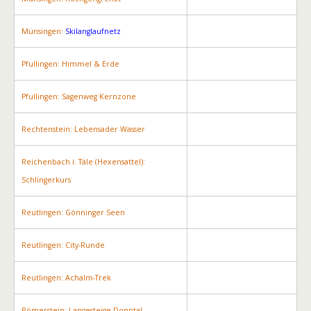
Münsingen:
Skilanglaufnetz
Pfullingen: Himmel & Erde
Pfullingen: Sagenweg Kernzone
Rechtenstein: Lebensader Wasser
Reichenbach i. Täle (Hexensattel):
Schlingerkurs
Reutlingen: Gönninger Seen
Reutlingen: City-Runde
Reutlingen: Achalm-Trek
Römerstein: Langesteige-Donntal