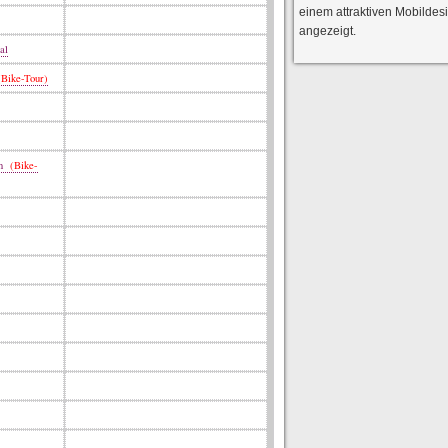
einem attraktiven Mobildes
angezeigt.
al
Bike-Tour)
en
(Bike-