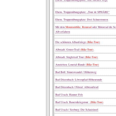
Ehem. Truppenübungsplatz: „Tour de SPHÄRE“
Ehem. Truppenübungsplatz: Drei Schneetouren
Mit dem
Mountainbike, Rennrad
oder Motorrad die S
Alb erfahren
Die schönsten Albaufstiege
(Bike-Tour)
Albstadt: Gonso-Trail
(Bike-Tour)
Albstadt: Singletrail Tour
(Bike-Tour)
Amstetten: Lonetal-Runde
(Bike-Tour)
Bad Boll: Sinneswandel / Höhenweg
Bad Ditzenbach: Löwenpfad-Höhenrunde
Bad Ditzenbach / Filstal: Albtrauftrail
Bad Urach: Hanner Fels
Bad Urach: Bauernkriegstour
(Bike-Tour)
Bad Urach / Seeburg: Die Schatzinsel