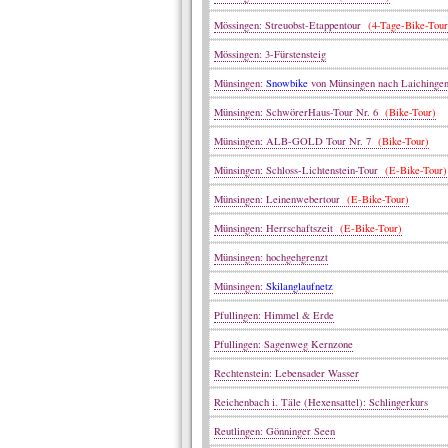
Mössingen: Streuobst-Etappentour
(4-Tage-Bike-Tour
Mössingen: 3-Fürstensteig
Münsingen:
Snowbike
von Münsingen nach Laiching
Münsingen: SchwörerHaus-Tour Nr. 6
(Bike-Tour)
Münsingen: ALB-GOLD Tour Nr. 7
(Bike-Tour)
Münsingen: Schloss-Lichtenstein-Tour
(E-Bike-Tour)
Münsingen: Leinenwebertour
(E-Bike-Tour)
Münsingen: Herrschaftszeit
(E-Bike-Tour)
Münsingen: hochgehgrenzt
Münsingen:
Skilanglaufnetz
Pfullingen: Himmel & Erde
Pfullingen: Sagenweg Kernzone
Rechtenstein: Lebensader Wasser
Reichenbach i. Täle (Hexensattel): Schlingerkurs
Reutlingen: Gönninger Seen