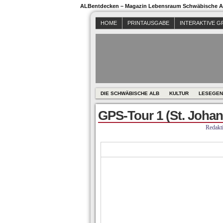
ALBentdecken – Magazin Lebensraum Schwäbische Al
HOME
PRINTAUSGABE
INTERAKTIVE G
DIE SCHWÄBISCHE ALB
KULTUR
LESEGEN
GPS-Tour 1 (St. Johan
Redakt