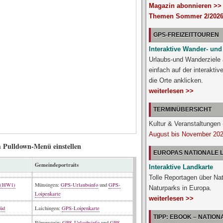
Magazin abonnieren >>
Themen Sommer 2/2026
GPS-FREIZEITTOUREN
Interaktive Wander- und
Urlaubs-und Wanderziele
einfach auf der interakti
die Orte anklicken.
weiterlesen >>
TERMINÜBERSICHT
Kultur & Veranstaltunge
August bis November 20
m Pulldown-Menü einstellen
EUROPAS NATIONALE
Gemeindeportraits
Interaktive Landkarte
Tolle Reportagen über Na
g (HW1)
Münsingen:
GPS-Urlaubsinfo
und
GPS-
Naturparks in Europa.
Loipenkarte
weiterlesen >>
Süd
Laichingen:
GPS-Loipenkarte
TIPP: EBOOK – NATIO
Römerstein:
GPS-Urlaubsinfo
und
GPS-