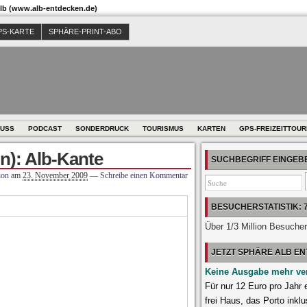
b (www.alb-entdecken.de)
PS-KARTE
SPHÄRE-PRINT-ABO
USS
PODCAST
SONDERDRUCK
TOURISMUS
KARTEN
GPS-FREIZEITTOU
n): Alb-Kante
SUCHBEGRIFF EINGE
ion
am
23. November 2009
—
Schreibe einen Kommentar
BESUCHERSTATISTIK: 
Über 1/3 Million Besuche
JETZT SPHÄRE ALB E
Keine Ausgabe mehr ve
Für nur 12 Euro pro Jahr
frei Haus, das Porto inklu