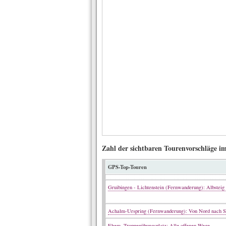
Zahl der sichtbaren Tourenvorschläge i
GPS-Top-Touren
Gruibingen - Lichtenstein (Fernwanderung): Albstei
Achalm-Urspring (Fernwanderung): Von Nord nach 
Ehem. Truppenübungsplatz: Alle offenen Wege