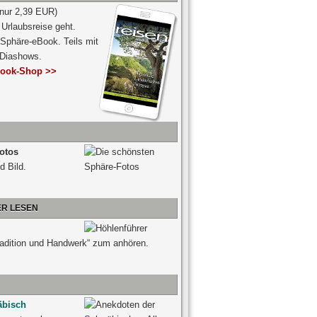
 nur 2,39 EUR)
Urlaubsreise geht.
 Sphäre-eBook. Teils mit
-Diashows.
ook-Shop >>
otos
d Bild.
ER LESEN
radition und Handwerk“ zum anhören.
äbisch