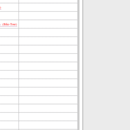
)
en
(Bike-Tour)