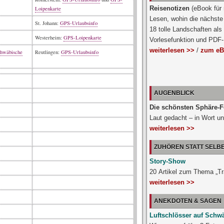
Reisenotizen
(eBook für
Loipenkarte
Lesen, wohin die nächste 
St. Johann:
GPS-Urlaubsinfo
18 tolle Landschaften als
Westerheim:
GPS-Loipenkarte
Vorlesefunktion und PDF
weiterlesen >>
/
zum eB
chwäbische
Reutlingen:
GPS-Urlaubsinfo
AUGENBLICK
Die schönsten Sphäre-F
Laut gedacht – in Wort un
weiterlesen >>
ZUHÖREN STATT SELB
Story-Show
20 Artikel zum Thema „T
weiterlesen >>
ANEKDOTEN & SAGEN
Luftschlösser auf Schw