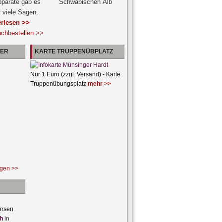
pparate gab es
r viele Sagen.
erlesen >>
achbestellen >>
NER
KARTE TRUPPENÜBPLATZ
Nur 1 Euro (zzgl. Versand) - Karte
Truppenübungsplatz
mehr >>
ngen >>
ersen
h
in