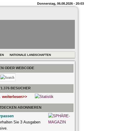
Donnerstag, 06.08.2026 - 20:03
REN
NATIONALE LANDSCHAFTEN
BEN ODER WEBCODE
71.376 BESUCHER
r.
weiterlesen>>
NTDECKEN ABONNIEREN
rpassen
 erhalten Sie 3 Ausgaben
sive.