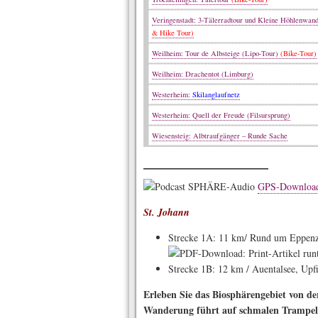
Veringenstadt: 3-Tälerradtour und Kleine Höhlenwan
& Hike Tour)
Weilheim: Tour de Albsteige (Lipo-Tour)
(Bike-Tour)
Weilheim: Drachentot (Limburg)
Westerheim:
Skilanglaufnetz
Westerheim: Quell der Freude (Filsursprung)
Wiesensteig: Albtraufgänger – Runde Sache
———————————
GPS-Download 
St. Johann
Strecke 1A: 11 km/ Rund um Eppenzi
Strecke 1B: 12 km / Auentalsee, Upfi
Erleben Sie das Biosphärengebiet von de
Wanderung führt auf schmalen Trampelp