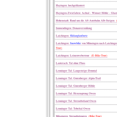
Hayingen: hochgehlautert
Hayingen-Zwiefalten: Achtal - Wimser Höhle - Glast
Hohenstadt: Rund um die A8-Autobahn Alb-Steigen
(
Immendingen: Donauversinkung
Laichingen:
Skilanglaufnetz
Laichingen:
Snowbike
von Münsingen nach Laiching
Tour)
Laichingen: Leinenwebertour
(E-Bike-Tour)
Lauterach: Tal ohne Fluss
Lenninger Tal: Langesteige-Donntal
Lenninger Tal: Gutenberger Alpin-Trail
Lenninger Tal: Gutenberger Höhle
Lenninger Tal: Hexensprung Owen
Lenninger Tal: Streuobstland Owen
Lenninger Tal: Tobeltal Owen
Mössingen: Streuobsttouren
(Bike-Tour)