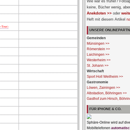
Wie war es früher? Fotoa
keine, Bücher wenig, abe
Anekdoten >>
oder
weit
Heft mit diesem Artikel
n
-Tour)
UNSERE ONLINEPART
Gemeinden
Münsingen >>
Römerstein >>
Laichingen >>
Westerheim >>
St. Johann >>
Wirtschaft
Sport Holl Weilheim >>
Gastronomie
Löwen, Zainingen >>
Albstadion, Böhringen >>
Gasthof zum Hirsch, Böhri
FÜR IPHONE & CO.
Sphäre-Online wird auf div
Mobiltelefonen
automatisc