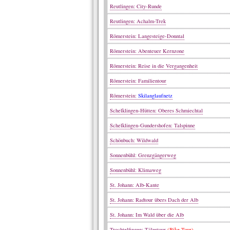
Reutlingen: City-Runde
Reutlingen: Achalm-Trek
Römerstein: Langesteige-Donntal
Römerstein: Abenteuer Kernzone
Römerstein: Reise in die Vergangenheit
Römerstein: Familientour
Römerstein:
Skilanglaufnetz
Schelklingen-Hütten: Oberes Schmiechtal
Schelklingen-Gundershofen: Talspinne
Schönbuch: Wildwald
Sonnenbühl: Grenzgängerweg
Sonnenbühl: Klimaweg
St. Johann: Alb-Kante
St. Johann: Radtour übers Dach der Alb
St. Johann: Im Wald über die Alb
Trochtelfingen: Tälertour
(Bike-Tour)