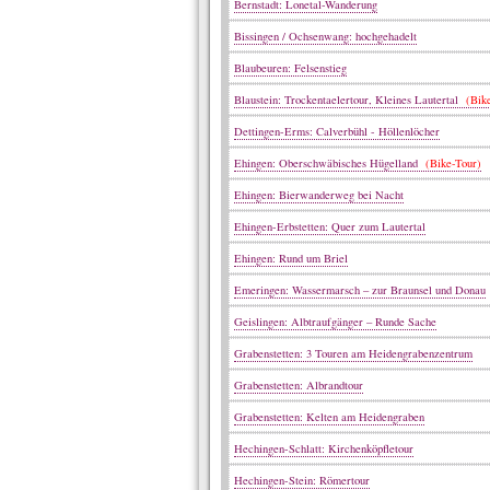
Bernstadt: Lonetal-Wanderung
Bissingen / Ochsenwang: hochgehadelt
Blaubeuren: Felsenstieg
Blaustein: Trockentaelertour, Kleines Lautertal
(Bike
Dettingen-Erms: Calverbühl - Höllenlöcher
Ehingen: Oberschwäbisches Hügelland
(Bike-Tour)
Ehingen: Bierwanderweg bei Nacht
Ehingen-Erbstetten: Quer zum Lautertal
Ehingen: Rund um Briel
Emeringen: Wassermarsch – zur Braunsel und Donau
Geislingen: Albtraufgänger – Runde Sache
Grabenstetten: 3 Touren am Heidengrabenzentrum
Grabenstetten: Albrandtour
Grabenstetten: Kelten am Heidengraben
Hechingen-Schlatt: Kirchenköpfletour
Hechingen-Stein: Römertour