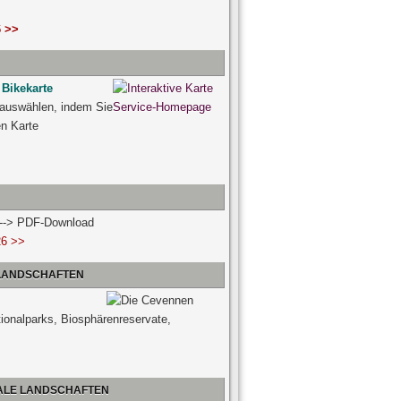
 >>
 Bikekarte
 auswählen, indem Sie
ven Karte
n --> PDF-Download
26 >>
 LANDSCHAFTEN
tionalparks, Biosphärenreservate,
NALE LANDSCHAFTEN