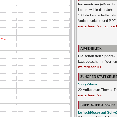
Reisenotizen
(eBook für
Lesen, wohin die nächste 
18 tolle Landschaften als
Vorlesefunktion und PDF
weiterlesen >>
/
zum eB
-Tour)
AUGENBLICK
Die schönsten Sphäre-F
Laut gedacht – in Wort un
weiterlesen >>
ZUHÖREN STATT SELB
Story-Show
20 Artikel zum Thema „T
weiterlesen >>
ANEKDOTEN & SAGEN
Luftschlösser auf Schw