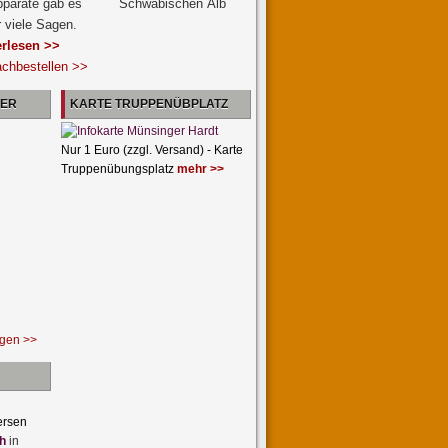
pparate gab es
r viele Sagen.
erlesen >>
achbestellen >>
NER
KARTE TRUPPENÜBPLATZ
Nur 1 Euro (zzgl. Versand) - Karte
Truppenübungsplatz
mehr >>
ngen >>
ersen
h
in