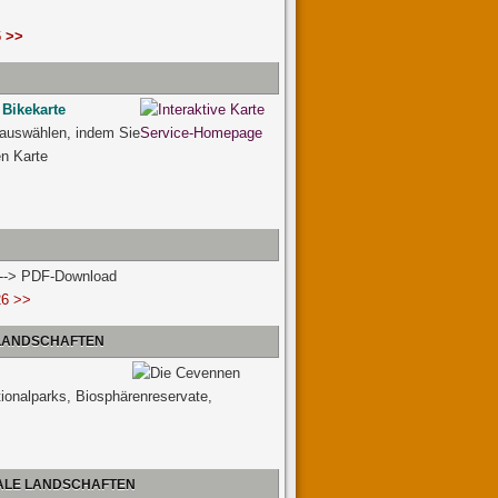
 >>
 Bikekarte
 auswählen, indem Sie
ven Karte
n --> PDF-Download
26 >>
 LANDSCHAFTEN
tionalparks, Biosphärenreservate,
NALE LANDSCHAFTEN