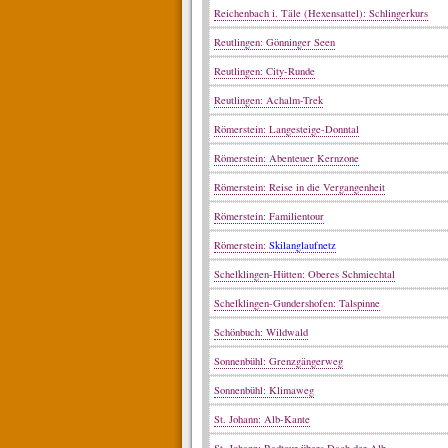
Reichenbach i. Täle (Hexensattel): Schlingerkurs
Reutlingen: Gönninger Seen
Reutlingen: City-Runde
Reutlingen: Achalm-Trek
Römerstein: Langesteige-Donntal
Römerstein: Abenteuer Kernzone
Römerstein: Reise in die Vergangenheit
Römerstein: Familientour
Römerstein:
Skilanglaufnetz
Schelklingen-Hütten: Oberes Schmiechtal
Schelklingen-Gundershofen: Talspinne
Schönbuch: Wildwald
Sonnenbühl: Grenzgängerweg
Sonnenbühl: Klimaweg
St. Johann: Alb-Kante