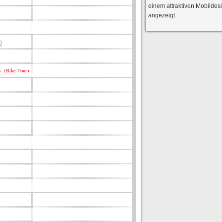
einem attraktiven Mobildes
angezeigt.
)
en
(Bike-Tour)