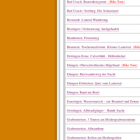
Bad Urach: Bauernkriegstour
(Bike-Tour)
Bad Urach / Seeburg: Die Schatzinsel
Bernstadt: Lonetal-Wanderung
Bissingen / Ochsenwang: hochgehadelt
Blaubeuren: Felsenstieg
Blaustein: Trockentaelertour, Kleines Lautertal
(Bike
Dettingen-Erms: Calverbühl - Höllenlöcher
Ehingen: Oberschwäbisches Hügelland
(Bike-Tour)
Ehingen: Bierwanderweg bei Nacht
Ehingen-Erbstetten: Quer zum Lautertal
Ehingen: Rund um Briel
Emeringen: Wassermarsch – zur Braunsel und Donau
Geislingen: Albtraufgänger – Runde Sache
Grabenstetten: 3 Touren am Heidengrabenzentrum
Grabenstetten: Albrandtour
Grabenstetten: Kelten am Heidengraben