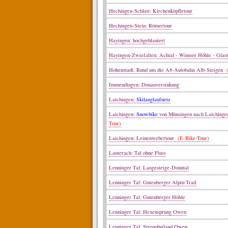
Hechingen-Schlatt: Kirchenköpfletour
Hechingen-Stein: Römertour
Hayingen: hochgehlautert
Hayingen-Zwiefalten: Achtal - Wimser Höhle - Glast
Hohenstadt: Rund um die A8-Autobahn Alb-Steigen
(
Immendingen: Donauversinkung
Laichingen:
Skilanglaufnetz
Laichingen:
Snowbike
von Münsingen nach Laiching
Tour)
Laichingen: Leinenwebertour
(E-Bike-Tour)
Lauterach: Tal ohne Fluss
Lenninger Tal: Langesteige-Donntal
Lenninger Tal: Gutenberger Alpin-Trail
Lenninger Tal: Gutenberger Höhle
Lenninger Tal: Hexensprung Owen
Lenninger Tal: Streuobstland Owen