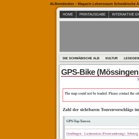
ALBentdecken – Magazin Lebensraum Schwäbische Al
HOME
PRINTAUSGABE
INTERAKTIVE G
DIE SCHWÄBISCHE ALB
KULTUR
LESEGEN
GPS-Bike (Mössingen,
The map could not be loaded. Please contact the si
Zahl der sichtbaren Tourenvorschläge i
GPS-Top-Touren
Gruibingen - Lichtenstein (Fernwanderung): Albstei