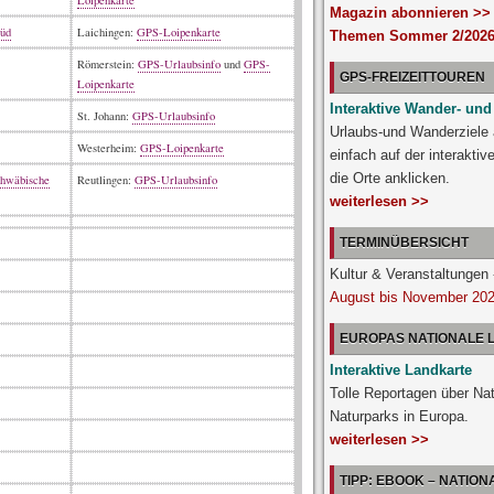
Loipenkarte
Magazin abonnieren >>
Süd
Laichingen:
GPS-Loipenkarte
Themen Sommer 2/2026
Römerstein:
GPS-Urlaubsinfo
und
GPS-
GPS-FREIZEITTOUREN
Loipenkarte
Interaktive Wander- und
St. Johann:
GPS-Urlaubsinfo
Urlaubs-und Wanderziele
Westerheim:
GPS-Loipenkarte
einfach auf der interakti
die Orte anklicken.
chwäbische
Reutlingen:
GPS-Urlaubsinfo
weiterlesen >>
TERMINÜBERSICHT
Kultur & Veranstaltunge
August bis November 20
EUROPAS NATIONALE
Interaktive Landkarte
Tolle Reportagen über Na
Naturparks in Europa.
weiterlesen >>
TIPP: EBOOK – NATIO