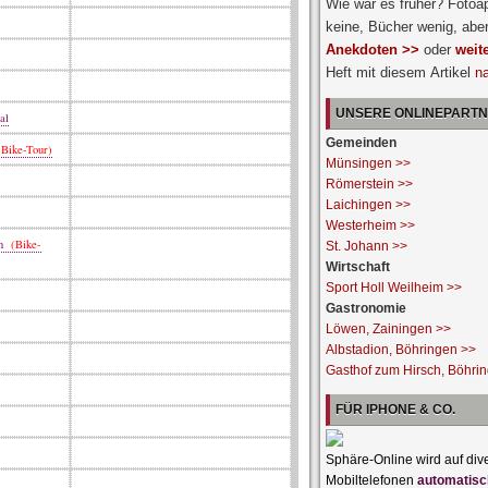
Wie war es früher? Fotoa
keine, Bücher wenig, abe
Anekdoten >>
oder
weit
Heft mit diesem Artikel
n
UNSERE ONLINEPART
al
Gemeinden
Bike-Tour)
Münsingen >>
Römerstein >>
Laichingen >>
Westerheim >>
en
(Bike-
St. Johann >>
Wirtschaft
Sport Holl Weilheim >>
Gastronomie
Löwen, Zainingen >>
Albstadion, Böhringen >>
Gasthof zum Hirsch, Böhri
FÜR IPHONE & CO.
Sphäre-Online wird auf div
Mobiltelefonen
automatisc