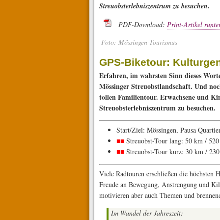
.
Streuobsterlebniszentrum zu besuchen
PDF-Download:
Print-Artikel runte
Foto: Mössingen-Tourismus
GPS-Biketour: Kulturge
Erfahren, im wahrsten Sinn dieses Worte
Mössinger Streuobstlandschaft. Und noc
tollen Familientour. Erwachsene und Kin
Streuobsterlebniszentrum zu besuchen.
Start/Ziel: Mössingen, Pausa Quartie
■■
Streuobst-Tour lang: 50 km / 52
■■
Streuobst-Tour kurz: 30 km / 23
Viele Radtouren erschließen die höchs­ten
Freude an Bewegung, Anstrengung und Kil
motivieren aber auch Themen und brennen
Im Wandel der Jahreszeit: