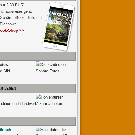
 nur 2,39 EUR)
Urlaubsreise geht.
 Sphäre-eBook. Teils mit
-Diashows.
ook-Shop >>
otos
d Bild.
ER LESEN
radition und Handwerk“ zum anhören.
äbisch