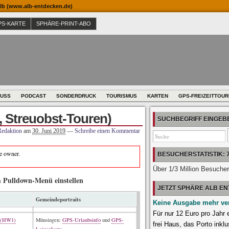
b (www.alb-entdecken.de)
PS-KARTE
SPHÄRE-PRINT-ABO
USS
PODCAST
SONDERDRUCK
TOURISMUS
KARTEN
GPS-FREIZEITTOU
 Streuobst-Touren)
SUCHBEGRIFF EINGE
Redaktion
am
30. Juni 2019
—
Schreibe einen Kommentar
te owner.
BESUCHERSTATISTIK: 
Über 1/3 Million Besuche
m Pulldown-Menü einstellen
JETZT SPHÄRE ALB E
Gemeindeportraits
Keine Ausgabe mehr ve
Für nur 12 Euro pro Jahr
g (HW1)
Münsingen:
GPS-Urlaubsinfo
und
GPS-
frei Haus, das Porto inklu