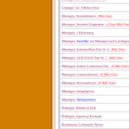
Lenninger Tal: Tobeltal Owen
Mössingen: Streuobsttouren
(Bike-Tour)
Mössingen: Streuobst-Etappentour
(4-Tage-Bike-Tour
Mössingen: 3-Fürstensteig
Münsingen:
Snowbike
von Münsingen nach Laiching
Münsingen: SchwörerHaus-Tour Nr. 6
(Bike-Tour)
Münsingen: ALB-GOLD Tour Nr. 7
(Bike-Tour)
Münsingen: Schloss-Lichtenstein-Tour
(E-Bike-Tour)
Münsingen: Leinenwebertour
(E-Bike-Tour)
Münsingen: Herrschaftszeit
(E-Bike-Tour)
Münsingen: hochgehgrenzt
Münsingen:
Skilanglaufnetz
Pfullingen: Himmel & Erde
Pfullingen: Sagenweg Kernzone
Rechtenstein: Lebensader Wasser