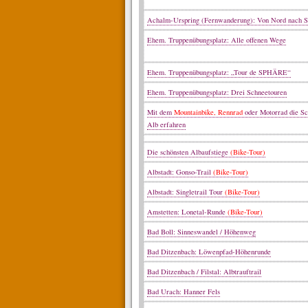
Achalm-Urspring (Fernwanderung): Von Nord nach 
Ehem. Truppenübungsplatz: Alle offenen Wege
Ehem. Truppenübungsplatz: „Tour de SPHÄRE“
Ehem. Truppenübungsplatz: Drei Schneetouren
Mit dem
Mountainbike, Rennrad
oder Motorrad die S
Alb erfahren
Die schönsten Albaufstiege
(Bike-Tour)
Albstadt: Gonso-Trail
(Bike-Tour)
Albstadt: Singletrail Tour
(Bike-Tour)
Amstetten: Lonetal-Runde
(Bike-Tour)
Bad Boll: Sinneswandel / Höhenweg
Bad Ditzenbach: Löwenpfad-Höhenrunde
Bad Ditzenbach / Filstal: Albtrauftrail
Bad Urach: Hanner Fels