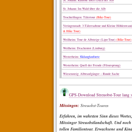
St. Johann: Radtour übers Dach der Alb
St. Johann: Im Wald über die Alb
Trochtelfingen: Tälertour
(Bike-Tour)
Veringenstadt: 3-Tälerradtour und Kleine Höhlenwan
& Hike Tour)
Weilheim: Tour de Albsteige (Lipo-Tour)
(Bike-Tour)
Weilheim: Drachentot (Limburg)
Westerheim:
Skilanglaufnetz
Westerheim: Quell der Freude (Filsursprung)
Wiesensteig: Albtraufgänger – Runde Sache
GPS-Download Streuobst-Tour lang 
Mössingen:
Streuobst-Touren
Erfahren, im wahrsten Sinn dieses Wortes,
Mössinger Streuobstlandschaft. Und noch
tollen Familientour. Erwachsene und Kinde