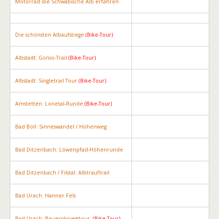
Motorrad die Schwäbische Alb erfahren
Die schönsten Albaufstiege
(Bike-Tour)
Albstadt: Gonso-Trail
(Bike-Tour)
Albstadt: Singletrail Tour
(Bike-Tour)
Amstetten: Lonetal-Runde
(Bike-Tour)
Bad Boll: Sinneswandel / Höhenweg
Bad Ditzenbach: Löwenpfad-Höhenrunde
Bad Ditzenbach / Filstal: Albtrauftrail
Bad Urach: Hanner Fels
Bad Urach: Bauernkriegstour
(Bike-Tour)