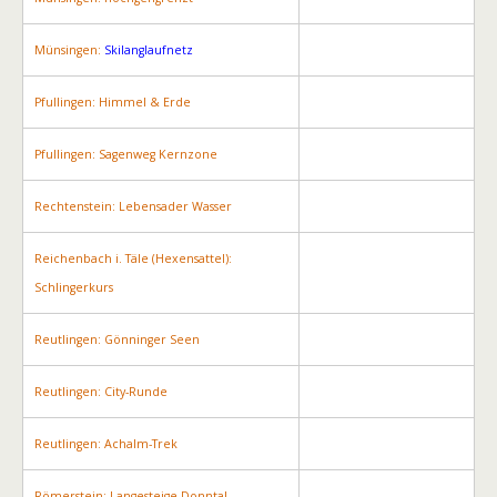
Münsingen:
Skilanglaufnetz
Pfullingen: Himmel & Erde
Pfullingen: Sagenweg Kernzone
Rechtenstein: Lebensader Wasser
Reichenbach i. Täle (Hexensattel):
Schlingerkurs
Reutlingen: Gönninger Seen
Reutlingen: City-Runde
Reutlingen: Achalm-Trek
Römerstein: Langesteige-Donntal