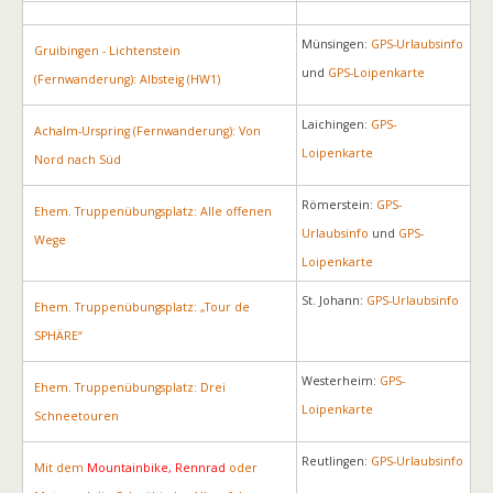
Münsingen:
GPS-Urlaubsinfo
Gruibingen - Lichtenstein
und
GPS-Loipenkarte
(Fernwanderung): Albsteig (HW1)
Laichingen:
GPS-
Achalm-Urspring (Fernwanderung): Von
Loipenkarte
Nord nach Süd
Römerstein:
GPS-
Ehem. Truppenübungsplatz: Alle offenen
Urlaubsinfo
und
GPS-
Wege
Loipenkarte
St. Johann:
GPS-Urlaubsinfo
Ehem. Truppenübungsplatz: „Tour de
SPHÄRE“
Westerheim:
GPS-
Ehem. Truppenübungsplatz: Drei
Loipenkarte
Schneetouren
Reutlingen:
GPS-Urlaubsinfo
Mit dem
Mountainbike, Rennrad
oder