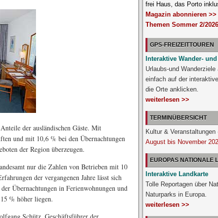
frei Haus, das Porto inklu
Magazin abonnieren >>
Themen Sommer 2/2026
GPS-FREIZEITTOUREN
Interaktive Wander- und
Urlaubs-und Wanderziele
einfach auf der interakti
die Orte anklicken.
weiterlesen >>
TERMINÜBERSICHT
Anteile der ausländischen Gäste. Mit
Kultur & Veranstaltunge
ften und mit 10,6 % bei den Übernachtungen
August bis November 20
eboten der Region überzeugen.
EUROPAS NATIONALE
Landesamt nur die Zahlen von Betrieben mit 10
Interaktive Landkarte
rfahrungen der vergangenen Jahre lässt sich
Tolle Reportagen über Na
kl. der Übernachtungen in Ferienwohnungen und
Naturparks in Europa.
 15 % höher liegen.
weiterlesen >>
olfgang Schütz, Geschäftsführer der