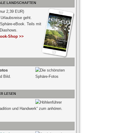
NALE LANDSCHAFTEN
 nur 2,39 EUR)
Urlaubsreise geht.
 Sphäre-eBook. Teils mit
-Diashows.
ook-Shop >>
otos
d Bild.
ER LESEN
radition und Handwerk“ zum anhören.