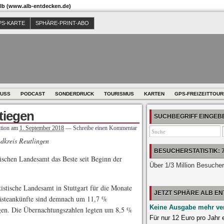
b (www.alb-entdecken.de)
PS-KARTE
SPHÄRE-PRINT-ABO
USS
PODCAST
SONDERDRUCK
TOURISMUS
KARTEN
GPS-FREIZEITTOU
tiegen
SUCHBEGRIFF EINGE
tion
am
1. September 2018
—
Schreibe einen Kommentar
dkreis Reutlingen
BESUCHERSTATISTIK: 
tischen Landesamt das Beste seit Beginn der
Über 1/3 Million Besuche
tistische Landesamt in Stuttgart für die Monate
JETZT SPHÄRE ALB E
Gästeankünfte sind demnach um 11,7 %
Keine Ausgabe mehr ve
gen. Die Übernachtungszahlen legten um 8,5 %
Für nur 12 Euro pro Jahr