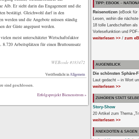
TIPP: EBOOK – NATIO
 Alb. Er sieht darin das Engagement und die
Reisenotizen
(eBook für
en bestätigt. Gleichwohl darf in den
Lesen, wohin die nächste 
en werden und die Angebote müssen ständig
18 tolle Landschaften als
hen der Gäste angepasst werden.
Vorlesefunktion und PDF
vielen meist unterschätzter Wirtschaftsfaktor
weiterlesen >>
/
zum eB
a. 8.720 Arbeitsplätzen für einen Bruttoumsatz
WEBcode #183472
AUGENBLICK
Die schönsten Sphäre-F
Veröffentlicht in
Allgemein
Laut gedacht – in Wort un
e sind geschlossen.
weiterlesen >>
Erfolgsprojekt Bienenstrom
»
ZUHÖREN STATT SELB
Story-Show
20 Artikel zum Thema „T
weiterlesen >>
ANEKDOTEN & SAGEN