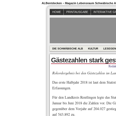
ALBentdecken – Magazin Lebensraum Schwäbische Al
HOME
PRINTAUSGABE
INTERAKTIVE G
DIE SCHWÄBISCHE ALB
KULTUR
LESEGEN
Gästezahlen stark ges
Redak
Rekordergebnis bei den Gästezahlen im Lan
Das erste Halbjahr 2018 ist laut dem Statis
Erfassungen.
Für den Landkreis Reutlingen legte das Sta
Januar bis Juni 2018 die Zahlen vor. Die 
gegenüber dem Vorjahr auf 204.027 gestie
auf 543.892 zu.