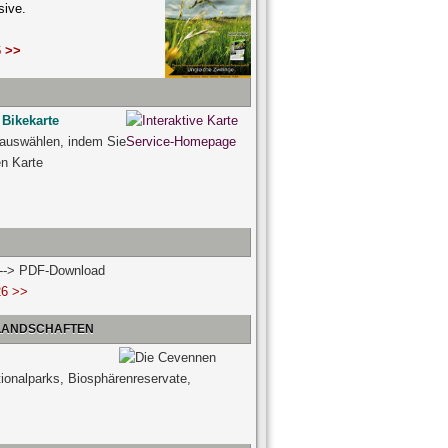
sive.
 >>
 Bikekarte
 auswählen, indem Sie
ven Karte
n --> PDF-Download
26 >>
 LANDSCHAFTEN
tionalparks, Biosphärenreservate,