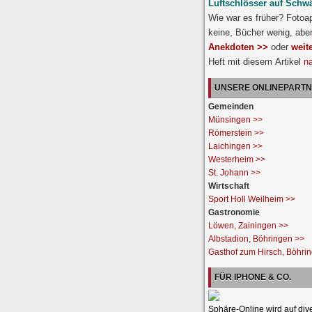
Luftschlösser auf Schw
Wie war es früher? Fotoa
keine, Bücher wenig, abe
Anekdoten >>
oder
weit
Heft mit diesem Artikel
n
UNSERE ONLINEPART
Gemeinden
Münsingen >>
Römerstein >>
Laichingen >>
Westerheim >>
St. Johann >>
Wirtschaft
Sport Holl Weilheim >>
Gastronomie
Löwen, Zainingen >>
Albstadion, Böhringen >>
Gasthof zum Hirsch, Böhri
FÜR IPHONE & CO.
Sphäre-Online wird auf div