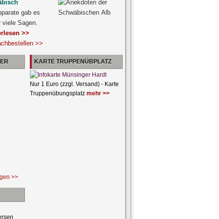
äbisch
pparate gab es
r viele Sagen.
erlesen >>
achbestellen >>
NER
KARTE TRUPPENÜBPLATZ
Nur 1 Euro (zzgl. Versand) - Karte
Truppenübungsplatz
mehr >>
ngen >>
ersen