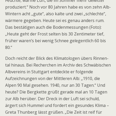
Feuchte, warme Luft, die im Sommer mehr Gewitter
produziert.“ Noch vor 80 Jahren habe es von zehn Alb-
Wintern acht „gute“, also kalte und zwei „schlechte“,
wärmere gegeben. Heute sei es genau anders rum.
Das bestätigen auch die Bodenmessungen (Foto):
„Heute geht der Frost selten bis 30 Zentime­ter tief,
früher waren’s bei wenig Schnee gelegentlich 60 bis
80.“
Doch reicht der Blick des Klimatologen übers Rinnen­
tal hinaus. Bei Recherchen im Archiv des Schwäbischen
Albvereins in Stuttgart entdeckte er folgende
Aufzeichnun­gen von der Mittleren Alb: „1910, die
Alpen 90 Mal gesehen. 1940, nur an 30 Tagen.“ Und
heute? Die Berg­kette grüßt gerade mal an 10 Tagen
zur Alb herüber. Der Dreck in der Luft sei schuld,
ärgert sich Hummel und fordert ein gesundes Klima –
Greta Thunberg lässt grüßen. „Die Zeit ist reif für