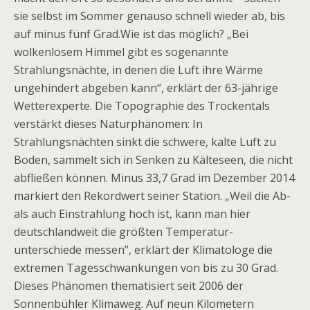
sie selbst im Sommer genauso schnell wieder ab, bis
auf minus fünf Grad.Wie ist das möglich? „Bei
wolkenlosem Himmel gibt es sogenannte
Strahlungsnächte, in denen die Luft ihre Wärme
ungehin­dert abgeben kann“, erklärt der 63-jährige
Wetterexperte. Die Topographie des Trocken­tals
verstärkt dieses Naturphänomen: In
Strahlungsnächten sinkt die schwere, kalte Luft zu
Boden, sammelt sich in Senken zu Kälteseen, die nicht
abfließen können. Minus 33,7 Grad im Dezember 2014
markiert den Rekordwert seiner Station. „Weil die Ab-
als auch Einstrahlung hoch ist, kann man hier
deutschlandweit die größten Tem­peratur­
unterschiede messen”, erklärt der Klimatologe die
extremen Tagesschwankungen von bis zu 30 Grad.
Dieses Phänomen thematisiert seit 2006 der
Sonnenbühler Klimaweg. Auf neun Kilometern