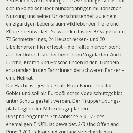
zen Baden-Württembergs. Das weitläufige Gebiet hat
sich in Folge der über hundertjährigen militärischen
Nutzung und seiner Unzerschnittenheit zu einem
einzigartigen Lebensraum wild lebender Tiere und
Pflanzen entwickelt. So wur-den bisher 97 Vogelarten,
72 Schmetterlings, 24 Heuschrecken- und 20
Libellenarten hier erfasst – die Hälfte hiervon steht
auf der Roten Liste der bedrohten Vogelarten. Auch
Lurche, Kröten und Frösche finden in den Tümpeln –
entstanden in den Fahrrinnen der schweren Panzer –
eine Heimat.
Die Fläche ist geschützt als Flora-Fauna-Habitat-
Gebiet und soll als Europäi-sches Vogelschutzgebiet
unter Schutz gestellt werden. Der Truppenübungs-
platz liegt in der Mitte des geplanten
Biosphärengebiets Schwäbische Alb. 1/3 des
ehemaligen TrÜPL ist bewaldet, 2/3 sind Offenland.
Rund 3.700 Hektar sind zur landwirtschaftlichen