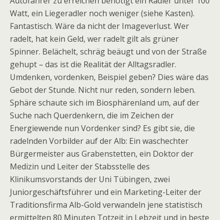
Autofahrer zu erreichen benötigt ein Radler unter 100
Watt, ein Liegeradler noch weniger (siehe Kasten).
Fantastisch. Wäre da nicht der Imageverlust. Wer
radelt, hat kein Geld, wer radelt gilt als grüner
Spinner. Belächelt, schräg beäugt und von der Straße
gehupt – das ist die Realität der Alltagsradler.
Umdenken, vordenken, Beispiel geben? Dies wäre das
Gebot der Stunde. Nicht nur reden, sondern leben.
Sphäre schaute sich im Biosphärenland um, auf der
Suche nach Querdenkern, die im Zeichen der
Energiewende nun Vordenker sind? Es gibt sie, die
radelnden Vorbilder auf der Alb: Ein waschechter
Bürgermeister aus Grabenstetten, ein Doktor der
Medizin und Leiter der Stabsstelle des
Klinikumsvorstands der Uni Tübingen, zwei
Juniorgeschäftsführer und ein Marketing-Leiter der
Traditionsfirma Alb-Gold verwandeln jene statistisch
ermittelten 80 Minuten Totzeit in Lebzeit und in beste