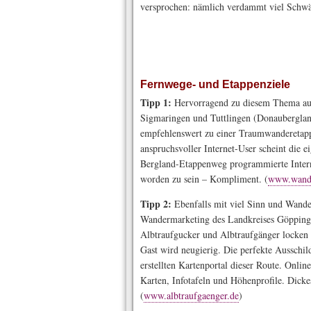
versprochen: nämlich verdammt viel Schwä
Fernwege- und Etappenziele
Tipp 1:
Hervorragend zu diesem Thema aufge
Sigmaringen und Tuttlingen (Donauberglan
empfehlenswert zu einer Traumwanderetap
anspruchsvoller Internet-User scheint die 
Bergland-Etappenweg programmierte Intern
worden zu sein – Kompliment. (
www.wande
Tipp 2:
Ebenfalls mit viel Sinn und Wander
Wandermarketing des Landkreises Göppingen
Albtraufgucker und Albtraufgänger locken
Gast wird neugierig. Die perfekte Ausschil
erstellten Kartenportal dieser Route. Onli
Karten, Infotafeln und Höhenprofile. Dickes
(
www.albtraufgaenger.de
)