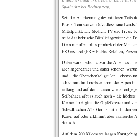
Spätherbst bei Rechtenstein)
Seit der Anerkennung des mittleren Teils
Biosphärenreservat rückt diese raue Lands
Mittelpunkt. Die Medien, TV und Presse be
trübt das hektische Blitzlichtgewitter die 
Denn nur allzu oft reproduziert der Mainst
PR-Gesäusel (PR = Public-Relation, Press
Dabei waren schon zuvor die Alpen zwar h
aber angenehmer und daher schöner. Warum?
und – die Oberschenkel grüßen – ebenso une
schwimmt im Touristenstrom der Alpen im 
entlang und auf der anderen wieder entgege
Seilbahnen gibt es auch noch – die höchste
Kenner doch glatt die Gipfelkreuze und verk
Schwäbischen Alb. Gern spürt er in den ver
Kaiser auf oder erklimmt über zahlreiche 
der Alb.
Auf dem 200 Kilometer langen Karstgebirg