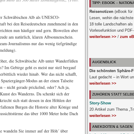
TIPP: EBOOK – NATIO
Reisenotizen
(eBook für
 der Schwäbischen Alb als UNESCO-
Lesen, wohin die nächste 
chaft bei den Reisedeutschen zunehmend in den
18 tolle Landschaften als
richten nun häufiger und gern. Bisweilen aber
Vorlesefunktion und PDF
Freude am natürlich, klaren Albsonnenschein.
weiterlesen >>
/
zum eB
ream-Journalismus nur das wenig tiefgründige
emeldung).
öher, die Schwäbische Alb unter Wanderfüßen
AUGENBLICK
 Im Gebirge geht es meist nur steil bergauf
Die schönsten Sphäre-F
rbittlich wieder hinab. Wer das nicht schafft,
Laut gedacht – in Wort un
Spaziergänger-Modus an der einen Talseite
weiterlesen >>
n – nicht gerade prickelnd, oder? Ach ja,
 Kunst des Wanderns. Da schenkt sich der
ZUHÖREN STATT SELB
riecht sich statt dessen in den Höhlen der
Story-Show
fallenen Burgen die Historie alter Könige und
20 Artikel zum Thema „T
Aussichtstürme das über 1000 Meter hohe Dach
weiterlesen >>
ANEKDOTEN & SAGEN
e wandeln Sie immer auf der Höh´ über