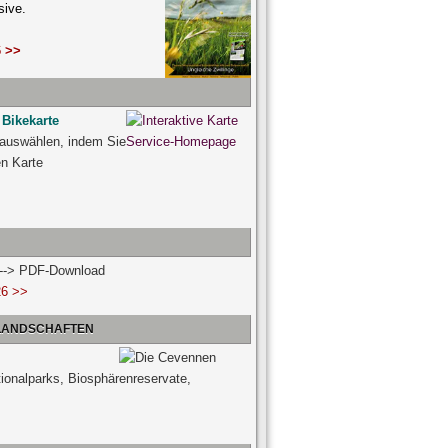
sive.
 >>
 Bikekarte
 auswählen, indem Sie
ven Karte
n --> PDF-Download
26 >>
 LANDSCHAFTEN
tionalparks, Biosphärenreservate,