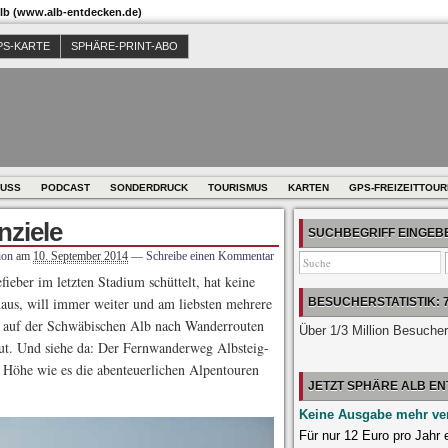
b (www.alb-entdecken.de)
PS-KARTE
SPHÄRE-PRINT-ABO
USS
PODCAST
SONDERDRUCK
TOURISMUS
KARTEN
GPS-FREIZEITTOU
nziele
SUCHBEGRIFF EINGE
ion
am
10. September 2014
—
Schreibe einen Kommentar
ieber im letzten Stadium schüttelt, hat keine
aus, will immer weiter und am liebs­ten mehrere
BESUCHERSTATISTIK: 
 auf der Schwäbischen Alb nach Wanderrouten
Über 1/3 Million Besuche
ut.
Und siehe da: Der Fernwanderweg Albsteig-
 Höhe wie es die abenteuerlichen Alpentouren
JETZT SPHÄRE ALB E
Keine Ausgabe mehr ve
Für nur 12 Euro pro Jahr