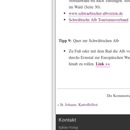
Nordalbrand bis nach Tuttlingen. Sel
im Wald (Seite 30).
www.schwaebischer-albverein.de
Schwäbische Alb Tourismusverband
Tipp 9:
Quer zur Schwäbischen Alb
Zu Fuß oder mit dem Rad die Alb vo
durchs Ermstal zur Europäischen Was
Link >>
hinab zu rollen.
Die Kommentar
«
St. Johann: Kartoffelfest
Kontakt
Sphäre-Verlag