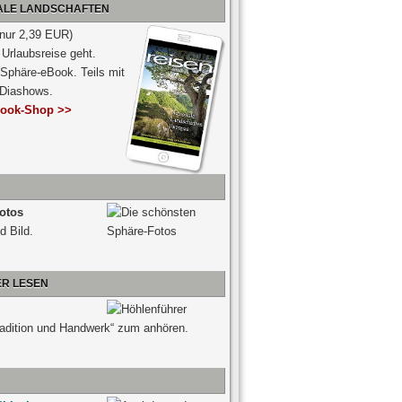
NALE LANDSCHAFTEN
 nur 2,39 EUR)
Urlaubsreise geht.
 Sphäre-eBook. Teils mit
-Diashows.
ook-Shop >>
otos
d Bild.
ER LESEN
radition und Handwerk“ zum anhören.