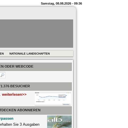
Samstag, 08.08.2026 - 09:36
REN
NATIONALE LANDSCHAFTEN
BEN ODER WEBCODE
71.376 BESUCHER
r.
weiterlesen>>
NTDECKEN ABONNIEREN
rpassen
 erhalten Sie 3 Ausgaben