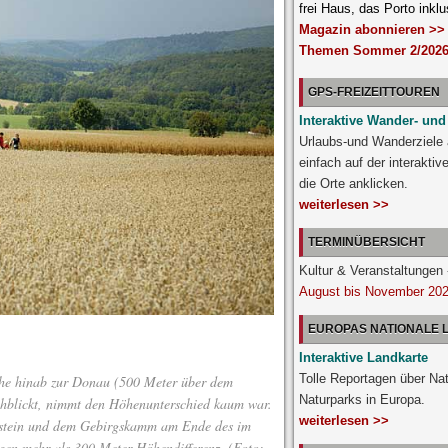
frei Haus, das Porto inklu
Magazin abonnieren >>
Themen Sommer 2/2026
GPS-FREIZEITTOUREN
Interaktive Wander- und
Urlaubs-und Wanderziele
einfach auf der interakti
die Orte anklicken.
weiterlesen >>
TERMINÜBERSICHT
Kultur & Veranstaltunge
August bis November 20
EUROPAS NATIONALE
Interaktive Landkarte
Tolle Reportagen über Na
öhe hinab zur Donau (500 Meter über dem
Naturparks in Europa.
hblickt, nimmt den Höhenunterschied kaum war.
weiterlesen >>
nstein und dem Gebirgskamm am Ende des im
egen mehr als 300 Meter Höhendifferenz. (Foto: