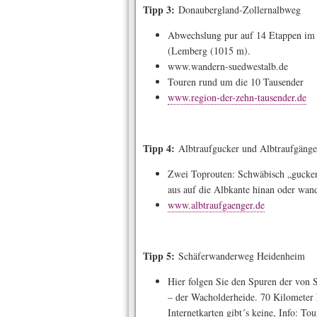
Tipp 3:
Donaubergland-Zollernalbweg
Abwechslung pur auf 14 Etappen im 
(Lemberg (1015 m).
www.wandern-suedwestalb.de
Touren rund um die 10 Tausender
www.region-der-zehn-tausender.de
Tipp 4:
Albtraufgucker und Albtraufgänge
Zwei Toprouten: Schwäbisch „gucken
aus auf die Albkante hinan oder wan
www.albtraufgaenger.de
Tipp 5:
Schäferwanderweg Heidenheim
Hier folgen Sie den Spuren der von 
– der Wacholderheide. 70 Kilometer 
Inter­net­karten gibt´s keine, Info: T