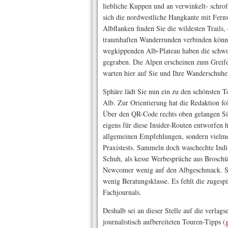
liebliche Kuppen und an verwinkelt- schrof
sich die nordwestliche Hangkante mit Ferns
Albflanken finden Sie die wildesten Trails
traumhaften Wanderrunden verbinden könn
wegkippenden Alb-Plateau haben die schwu
gegraben. Die Alpen erscheinen zum Greife
warten hier auf Sie und Ihre Wanderschuhe
Sphäre lädt Sie nun ein zu den schönsten 
Alb. Zur Orientierung hat die Redaktion f
Über den QR-Code rechts oben gelangen Sie
eigens für diese Insider-Routen entworfen h
allgemeinen Empfehlungen, sondern vielme
Praxistests. Sammeln doch waschechte Indiv
Schuh, als kesse Werbe­sprüche aus Brosch
Newcomer wenig auf den Albgeschmack. Si
wenig Beratungsklasse. Es fehlt die zugesp
Fachjournals.
Deshalb sei an dieser Stelle auf die verla
journalistisch aufbereiteten Touren-Tipps (