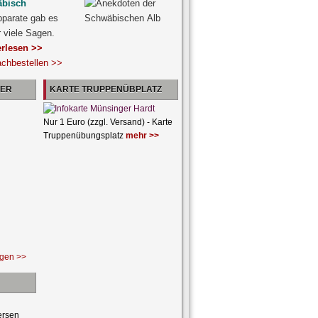
äbisch
pparate gab es
r viele Sagen.
erlesen >>
achbestellen >>
NER
KARTE TRUPPENÜBPLATZ
Nur 1 Euro (zzgl. Versand) - Karte
Truppenübungsplatz
mehr >>
ngen >>
ersen