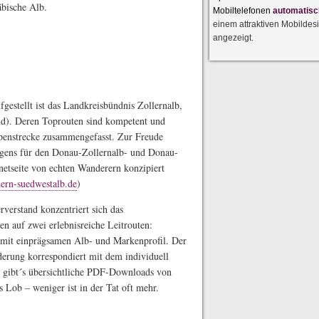
bische Alb.
Mobiltelefonen
automatisc
einem attraktiven Mobildes
angezeigt.
stellt ist das Landkreisbündnis Zollern­alb,
d). Deren Toprouten sind kompetent und
penstrecke zusammengefasst. Zur Freude
eigens für den Donau-Zollernalb- und Donau-
etseite von echten Wanderern konzipiert
rn-suedwestalb.de
)
verstand konzentriert sich das
 auf zwei erlebnisreiche Leit­routen:
 mit einprägsamen Alb- und Markenprofil. Der
derung korrespondiert mit dem individuell
ne gibt´s übersichtliche PDF-Downloads von
 Lob – weniger ist in der Tat oft mehr.