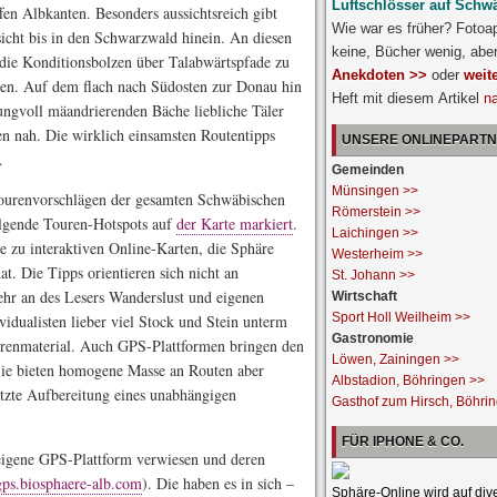
Luftschlösser auf Schw
fen Albkanten. Besonders aussichtsreich gibt
Wie war es früher? Fotoa
icht bis in den Schwarzwald hinein. An diesen
keine, Bücher wenig, abe
, die Konditionsbolzen über Talabwärtspfade zu
Anekdoten >>
oder
weit
en. Auf dem flach nach Südosten zur Donau hin
Heft mit diesem Artikel
n
ngvoll mäandrierenden Bäche liebliche Täler
n nah. Die wirklich einsamsten Routentipps
UNSERE ONLINEPART
.
Gemeinden
Münsingen >>
Tourenvorschlägen der gesamten Schwäbischen
Römerstein >>
olgende Touren-Hotspots auf
der Karte markiert
.
Laichingen >>
 zu interaktiven Online-Karten, die Sphäre
Westerheim >>
at. Die Tipps orientieren sich nicht an
St. Johann >>
hr an des Lesers Wanderslust und eigenen
Wirtschaft
Sport Holl Weilheim >>
idualisten lieber viel Stock und Stein unterm
Gastronomie
ürenmaterial. Auch GPS-Plattformen bringen den
Löwen, Zainingen >>
e bieten homogene Masse an Routen aber
Albstadion, Böhringen >>
itzte Aufbereitung eines unabhängigen
Gasthof zum Hirsch, Böhri
FÜR IPHONE & CO.
gseigene GPS-Plattform verwiesen und deren
gps.biosphaere-alb.com
). Die haben es in sich –
Sphäre-Online wird auf div