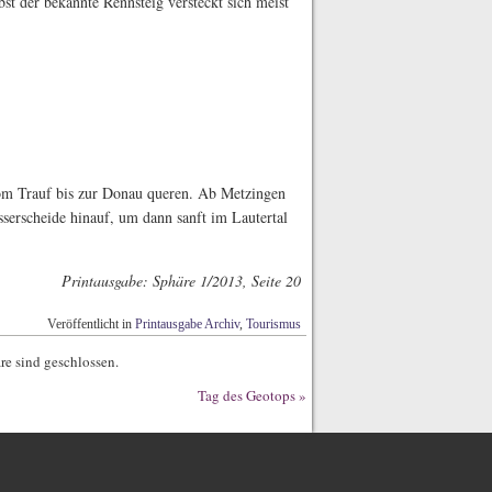
bst der bekannte Rennsteig versteckt sich meist
m Trauf bis zur Donau queren. Ab Metzingen
serscheide hinauf, um dann sanft im Lautertal
Printausgabe: Sphäre 1/2013, Seite 20
Veröffentlicht in
Printausgabe Archiv
,
Tourismus
e sind geschlossen.
Tag des Geotops
»