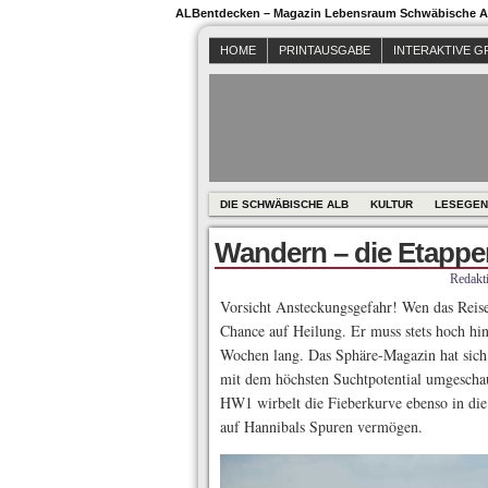
ALBentdecken – Magazin Lebensraum Schwäbische Al
HOME
PRINTAUSGABE
INTERAKTIVE G
DIE SCHWÄBISCHE ALB
KULTUR
LESEGEN
Wandern – die Etappe
Redakt
Vorsicht Ansteckungsgefahr! Wen das Reisef
Chance auf Heilung. Er muss stets hoch hin
Wochen lang. Das Sphäre-Magazin hat sich
mit dem höchsten Suchtpotential umgescha
HW1 wirbelt die Fieberkurve ebenso in die
auf Hannibals Spuren vermögen.