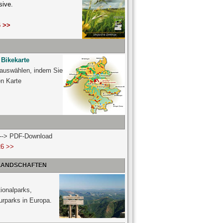
sive.
 >>
 Bikekarte
 auswählen, indem Sie
ven Karte
n --> PDF-Download
26 >>
 LANDSCHAFTEN
ionalparks,
urparks in Europa.