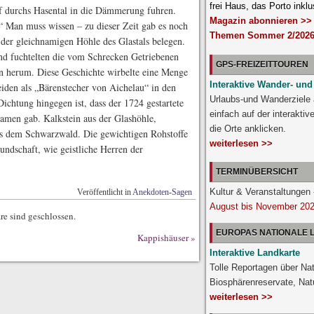
frei Haus, das Porto inklu
 durchs Hasental in die Dämmerung fuhren.
Magazin abonnieren >>
?“ Man muss wissen – zu dieser Zeit gab es noch
Themen Sommer 2/2026
der gleichnamigen Höhle des Glastals belegen.
nd fuchtelten die vom Schrecken Getriebenen
GPS-FREIZEITTOUREN
n herum. Diese Geschichte wirbelte eine Menge
Interaktive Wander- und
eiden als „Bärenstecher von Aichelau“ in den
Urlaubs-und Wanderziele
ichtung hingegen ist, dass der 1724 gestartete
einfach auf der interakti
amen gab. Kalkstein aus der Glashöhle,
die Orte anklicken.
s dem Schwarzwald. Die gewichtigen Rohstoffe
weiterlesen >>
ndschaft, wie geistliche Herren der
TERMINÜBERSICHT
Kultur & Veranstaltunge
Veröffentlicht in
Anekdoten-Sagen
August bis November 20
e sind geschlossen.
EUROPAS NATIONALE
Kappishäuser
»
Interaktive Landkarte
Tolle Reportagen über Nat
Biosphärenreservate, Nat
weiterlesen >>