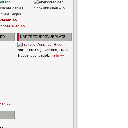
äbisch
pparate gab es
r viele Sagen.
erlesen >>
achbestellen >>
NER
KARTE TRUPPENÜBPLATZ
Nur 1 Euro (zzgl. Versand) - Karte
Truppenübungsplatz
mehr >>
ngen >>
ersen