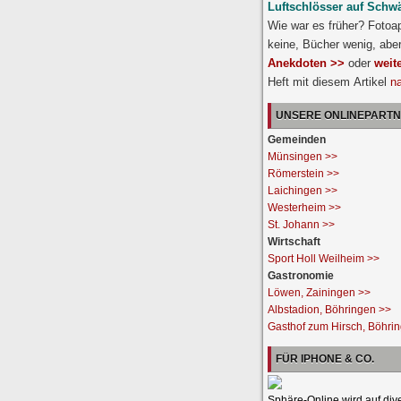
Luftschlösser auf Schw
Wie war es früher? Fotoa
keine, Bücher wenig, abe
Anekdoten >>
oder
weit
Heft mit diesem Artikel
n
UNSERE ONLINEPART
Gemeinden
Münsingen >>
Römerstein >>
Laichingen >>
Westerheim >>
St. Johann >>
Wirtschaft
Sport Holl Weilheim >>
Gastronomie
Löwen, Zainingen >>
Albstadion, Böhringen >>
Gasthof zum Hirsch, Böhri
FÜR IPHONE & CO.
Sphäre-Online wird auf div