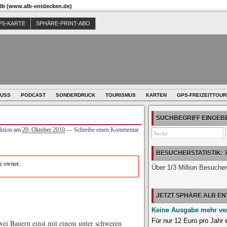
b (www.alb-entdecken.de)
PS-KARTE
SPHÄRE-PRINT-ABO
USS
PODCAST
SONDERDRUCK
TOURISMUS
KARTEN
GPS-FREIZEITTOU
SUCHBEGRIFF EINGE
ktion
am
20. Oktober 2010
—
Schreibe einen Kommentar
BESUCHERSTATISTIK: 
te owner.
Über 1/3 Million Besuche
JETZT SPHÄRE ALB E
Keine Ausgabe mehr ve
Für nur 12 Euro pro Jahr
ei Bauern einst mit einem unter schweren