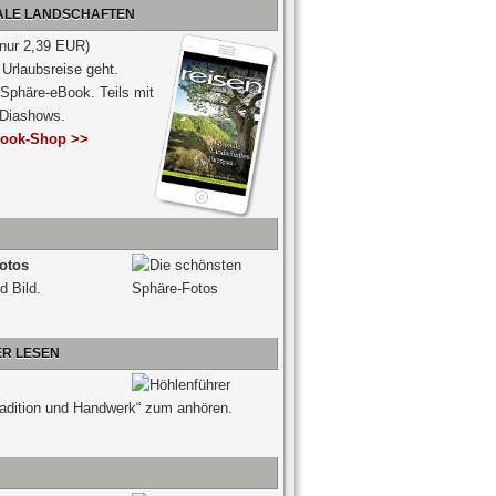
NALE LANDSCHAFTEN
 nur 2,39 EUR)
Urlaubsreise geht.
 Sphäre-eBook. Teils mit
-Diashows.
ook-Shop >>
otos
d Bild.
ER LESEN
radition und Handwerk“ zum anhören.