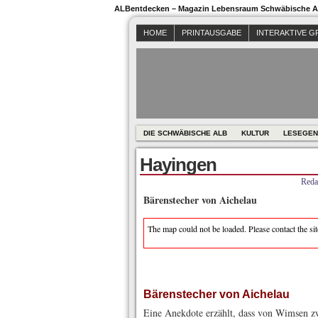
ALBentdecken – Magazin Lebensraum Schwäbische Al
HOME
PRINTAUSGABE
INTERAKTIVE G
DIE SCHWÄBISCHE ALB
KULTUR
LESEGEN
Hayingen
Reda
Bärenstecher von Aichelau
The map could not be loaded. Please contact the si
Bärenstecher von Aichelau
Eine Anekdote erzählt, dass von Wimsen zw