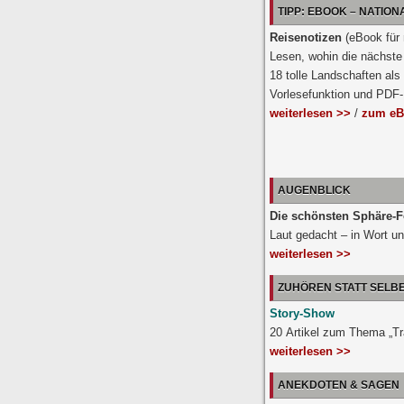
TIPP: EBOOK – NATIO
Reisenotizen
(eBook für
Lesen, wohin die nächste 
18 tolle Landschaften als
Vorlesefunktion und PDF
weiterlesen >>
/
zum eB
AUGENBLICK
Die schönsten Sphäre-F
Laut gedacht – in Wort un
weiterlesen >>
ZUHÖREN STATT SELB
Story-Show
20 Artikel zum Thema „T
weiterlesen >>
ANEKDOTEN & SAGEN