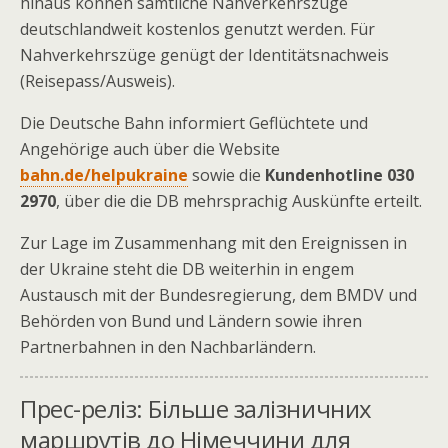
hinaus können sämtliche Nahverkehrszüge
deutschlandweit kostenlos genutzt werden. Für
Nahverkehrszüge genügt der Identitätsnachweis
(Reisepass/Ausweis).
Die Deutsche Bahn informiert Geflüchtete und
Angehörige auch über die Website
bahn.de/helpukraine
sowie die
Kundenhotline 030
2970
, über die die DB mehrsprachig Auskünfte erteilt.
Zur Lage im Zusammenhang mit den Ereignissen in
der Ukraine steht die DB weiterhin in engem
Austausch mit der Bundesregierung, dem BMDV und
Behörden von Bund und Ländern sowie ihren
Partnerbahnen in den Nachbarländern.
Прес-реліз: Більше залізничних
маршрутів до Німеччини для