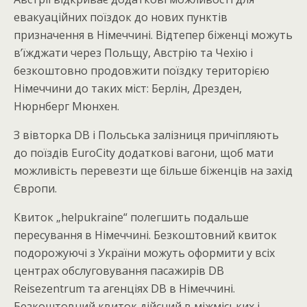
евакуаційних поїздок до нових пунктів
призначення в Німеччині. Відтепер біженці можуть
в’їжджати через Польщу, Австрію та Чехію і
безкоштовно продовжити поїздку територією
Німеччини до таких міст: Берлін, Дрезден,
Нюрнберг Мюнхен.
З вівторка DB і Польська залізниця причіпляють
до поїздів EuroCity додаткові вагони, щоб мати
можливість перевезти ще більше біженців на захід
Європи.
Квиток „helpukraine“ полегшить подальше
пересування в Німеччині. Безкоштовний квиток
подорожуючі з України можуть оформити у всіх
центрах обслуговування пасажирів DB
Reisezentrum та агенціях DB в Німеччині.
Безкоштовний квиток дійсний в міжміських і