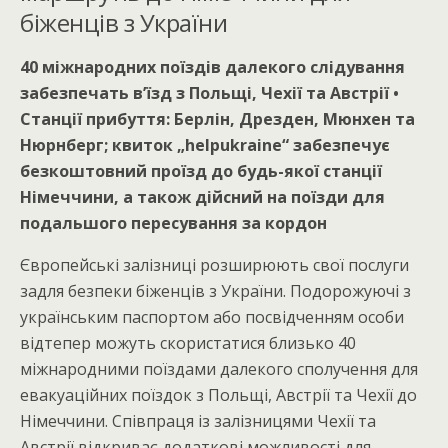
біженців з України
40 міжнародних поїздів далекого слідування
забезпечать в’їзд з Польщі, Чехії та Австрії •
Станції прибуття: Берлін, Дрезден, Мюнхен та
Нюрнберг; квиток „helpukraine“ забезпечує
безкоштовний проїзд до будь-якої станції
Німеччини, а також дійсний на поїзди для
подальшого пересування за кордон
Європейські залізниці розширюють свої послуги
задля безпеки біженців з України. Подорожуючі з
українським паспортом або посвідченням особи
відтепер можуть скористатися близько 40
міжнародними поїздами далекого сполучення для
евакуаційних поїздок з Польщі, Австрії та Чехії до
Німеччини. Співпраця із залізницями Чехії та
Австрії відкриває додаткові можливості для