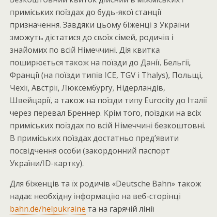
приміських поїздах до будь-якої станції
призначення. Завдяки цьому біженці з України
зможуть дістатися до своїх сімей, родичів і
знайомих по всій Німеччині. Дія квитка
поширюється також на поїзди до Данії, Бельгії,
Франції (на поїзди типів ICE, TGV і Thalys), Польщі,
Чехії, Австрії, Люксембургу, Нідерландів,
Швейцарії, а також на поїзди типу Eurocity до Італії
через перевал Бреннер. Крім того, поїздки на всіх
приміських поїздах по всій Німеччині безкоштовні.
В приміських поїздах достатньо пред’явити
посвідчення особи (закордонний паспорт
України/ID-картку).
Для біженців та їх родичів «Deutsche Bahn» також
надає необхідну інформацію на веб-сторінці
bahn.de/helpukraine
та на гарячій лінії