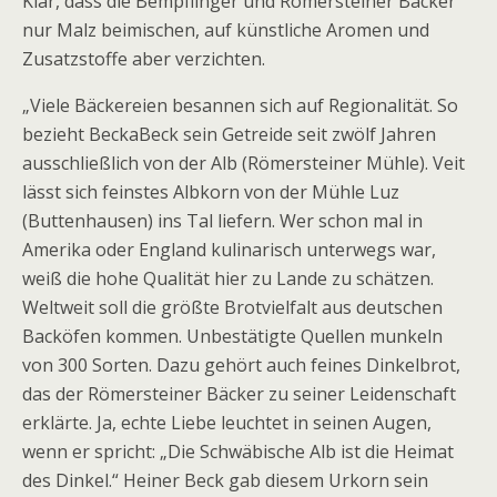
Klar, dass die Bempflinger und Römersteiner Bäcker
nur Malz beimischen, auf künstliche Aromen und
Zusatzstoffe aber verzichten.
„Viele Bäckereien besannen sich auf Regionalität. So
bezieht BeckaBeck sein Getreide seit zwölf Jahren
ausschließlich von der Alb (Römersteiner Mühle). Veit
lässt sich feinstes Albkorn von der Mühle Luz
(Buttenhausen) ins Tal liefern. Wer schon mal in
Amerika oder England kulinarisch unterwegs war,
weiß die hohe Qualität hier zu Lande zu schätzen.
Weltweit soll die größte Brotvielfalt aus deutschen
Back­öfen kommen. Unbestätigte Quellen munkeln
von 300 Sorten. Dazu gehört auch feines Dinkelbrot,
das der Römersteiner Bäcker zu seiner Leidenschaft
erklärte. Ja, echte Liebe leuchtet in seinen Augen,
wenn er spricht: „Die Schwäbische Alb ist die Heimat
des Dinkel.“ Heiner Beck gab diesem Urkorn sein