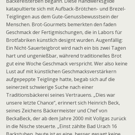
Bäckereisterben begann. Diese Handwerksgilde
katapultierte sich mit Aufback-Brötchen- und Brezel-
Teiglingen aus dem Gute-Genussbewusstsein der
Menschen. Brot-Gourmets bemerkten den faden
Geschmack der Fertigmischungen, die in Labors für
Brotfabriken künstlich designt wurden. Augenfällig:
Ein Nicht-Sauerteigbrot wird nach ein bis zwei Tagen
hart und ungenießbar, während traditionelles Brot
gut eine Woche Geschmack verspricht. Wer also keine
Lust auf mit künstlichen Geschmacksverstärkern
aufgepeppte Teiglinge hatte, begab sich auf die
seinerzeit schwierige Suche nach einer
Traditionsbäckerei seines Vertrauens. „Dies war
unsere letzte Chance“, erinnert sich Heinrich Beck,
seines Zeichens Bäckermeister und Chef von
BeckaBeck, der ab dem Jahre 2000 mit Vollgas zurück
in die Nische steuerte. „Einst zählte Bad Urach 16
Backstuben, heute ist es eine, besser gesagt keine,