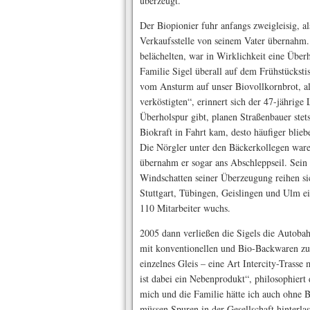
überzeugt.
Der Biopionier fuhr anfangs zweigleisig, al
Verkaufsstelle von seinem Vater übernahm.
belächelten, war in Wirklichkeit eine Über
Familie Sigel überall auf dem Frühstücksti
vom Ansturm auf unser Biovollkornbrot, al
verköstigten“, erinnert sich der 47-jährig
Überholspur gibt, planen Straßenbauer stet
Biokraft in Fahrt kam, desto häufiger blieb
Die Nörgler unter den Bäckerkollegen war
übernahm er sogar ans Abschleppseil. Sein
Windschatten seiner Überzeugung reihen si
Stuttgart, Tübingen, Geislingen und Ulm ei
110 Mitarbeiter wuchs.
2005 dann verließen die Sigels die Autobahn
mit konventionellen und Bio-Backwaren zu s
einzelnes Gleis – eine Art Intercity-Trasse
ist dabei ein Nebenprodukt“, philosophiert 
mich und die Familie hätte ich auch ohne B
müssen Spuren in der Gesellschaft hinterl