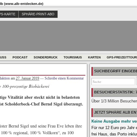
b (www.alb-entdecken.de)
PS-KARTE
SPHÄRE-PRINT-ABO
USS
PODCAST
SONDERDRUCK
TOURISMUS
KARTEN
GPS-FREIZEITTOU
SUCHBEGRIFF EINGE
aktion
am
27. Januar 2019
—
Schreibe einen Kommentar
 100-prozentige Biobäckerei
BESUCHERSTATISTIK: 
ge Vitalität aber steckt nicht in belasteten
Über 1/3 Million Besuche
ist Scholderbeck-Chef Bernd Sigel überzeugt.
JETZT SPHÄRE ALB E
Keine Ausgabe mehr ve
ter Bernd Sigel und seine Frau Eve leben ihre
Für nur 12 Euro pro Jahr
, 100 % regional, 100 % Vollkorn“, zu 100
frei Haus, das Porto inklu