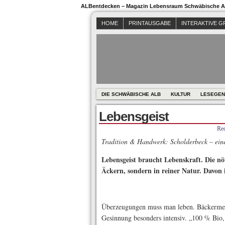
ALBentdecken – Magazin Lebensraum Schwäbische Al
HOME
PRINTAUSGABE
INTERAKTIVE G
DIE SCHWÄBISCHE ALB
KULTUR
LESEGEN
Lebensgeist
Red
Tradition & Handwerk: Scholderbeck – eine
Lebensgeist braucht Lebenskraft. Die nöti
Äckern, sondern in reiner Natur. Davon 
Überzeugungen muss man leben. Bäckermeis
Gesinnung besonders intensiv. „100 % Bio