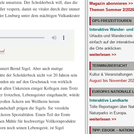
ele umsetzen. Der Scholderbeck will, dass die
Magazin abonnieren >>
ler vespern, damit sie vitaler durch ihre immer
Themen Sommer 2/2026
er Limburg unter dem mächtigen Vulkankrater
GPS-FREIZEITTOUREN
Interaktive Wander- und
Urlaubs-und Wanderziele
einfach auf der interakti
die Orte anklicken.
oad
weiterlesen >>
TERMINÜBERSICHT
inniert Bernd Sigel. Aber auch mutige
tte der Scholderbeck nicht vor 20 Jahren sein
Kultur & Veranstaltunge
August bis November 20
unden nie auf den Geschmack von wirklich
ht allen Unkereien einiger Kollegen zum Trotz
EUROPAS NATIONALE
er frotzelten, Lebensgeister eingehaucht, würde
Interaktive Landkarte
r großen Äckern um Weilheim herum
Tolle Reportagen über Na
andschaft prägen die Sigels. Sie veredeln
Naturparks in Europa.
ckeren Spezialitäten. Einen Teil der Ernte
weiterlesen >>
genen Mühle für hochwertige Vollkornprodukte
orn noch seinen Lebensgeist, ist Sigel
TIPP: EBOOK – NATIO