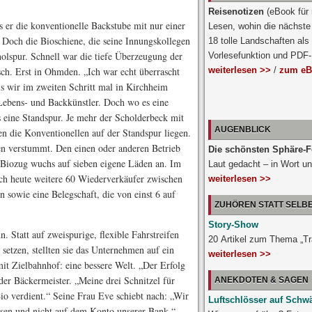
Reisenotizen
(eBook für
s er die konventionelle Backstube mit nur einer
Lesen, wohin die nächste 
 Doch die Bioschiene, die seine Innungskollegen
18 tolle Landschaften als
holspur. Schnell war die tiefe Überzeugung der
Vorlesefunktion und PDF
sch. Erst in Ohmden. „Ich war echt überrascht
weiterlesen >>
/
zum eB
s wir im zweiten Schritt mal in Kirchheim
e Lebens- und Backkünstler. Doch wo es eine
s eine Standspur. Je mehr der Scholderbeck mit
AUGENBLICK
en die Konventionellen auf der Standspur liegen.
en verstummt. Den einen oder anderen Betrieb
Die schönsten Sphäre-F
 Biozug wuchs auf sieben eigene Läden an. Im
Laut gedacht – in Wort un
ch heute weitere 60 Wiederverkäufer zwischen
weiterlesen >>
n sowie eine Belegschaft, die von einst 6 auf
ZUHÖREN STATT SELB
Story-Show
. Statt auf zweispurige, flexible Fahrstreifen
20 Artikel zum Thema „T
etzen, stellten sie das Unternehmen auf ein
weiterlesen >>
 mit Zielbahnhof: eine bessere Welt. „Der Erfolg
der Bäckermeister. „Meine drei Schnitzel für
ANEKDOTEN & SAGEN
io verdient.“ Seine Frau Eve schiebt nach: „Wir
Luftschlösser auf Schw
assen und nicht auf dem Konto unserer Bank.“