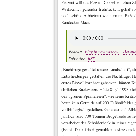
Prozent will das Power-Duo seine hohen Zi
Weilheimer gesünder frühstücken, gehaltvol
noch schöne Albheimat wandern am Fuße d
Randecker Maar.
Podcast:
Play in new window
|
Downl
Subscribe:
RSS
„Nachfrage gestaltet unsere Landschaft“, s
Entscheidungen gestalten die Nachfrage. Hä
erstes Biovollkornbrot gebacken, kämen K
ehrlichen Backwaren. Hätte Sigel 1993 nic
den „grünen Spinnereien“, wie seine Kritik
heute kein Getreide auf 900 Fußballfelde
vollbiologisch gedeihen. Genauso viel Albl
jährlich rund 700 Tonnen Biogetreide zu le
verarbeitet der Scholderbeck in seiner ei
(Foto). Denn frisch gemahlen besitze das K