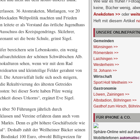
Wie war es früher? Fotoa
keine, Bücher wenig, abe
erlassen. 36 Atomraketen, Mutlangen, vor 20
Anekdoten >>
oder
weit
zblockaden Weltpolitik machten und Frieden
Heft mit diesem Artikel
n
 leitete er als Vorstand das örtliche Jugendhaus
Ausschuss des Kreisjugendrings. Skilehrer,
UNSERE ONLINEPART
namt sei die beste Schule, grinst Sigel.
Gemeinden
Münsingen >>
ifer bereichern sein Lebenskonto, ein wenig
Römerstein >>
aftsarchitekten der schönen Schwäbischen Alb.
Laichingen >>
nokulturen sehen, wenn wir mit dem Rad
Westerheim >>
reidearten und kleinteilige Felder gerahmt von
St. Johann >>
. Die Artenvielfalt ließe sich noch steigern,
Wirtschaft
Sport Holl Weilheim >>
 die Rekultivierung des ältesten Getreides
Gastronomie
ten: bei dieser Sorte haben Pilze wenig
Löwen, Zainingen >>
chkeit dieses Urkorns“, ergänzt Eve Sigel.
Albstadion, Böhringen >>
Gasthof zum Hirsch, Böhri
en über 50 Führungen jährlich durch
lklassen und Vereine erfahren dann auch vom
FÜR IPHONE & CO.
n Markts. Denn es gibt höhere Geschäftsziele wie
al“. Deshalb zahlt der Weilheimer Bäcker seinen
Sphäre-Online wird auf div
 Biodinkel 100 Euro, obwohl Billigweizen für
Mobiltelefonen
automatisc