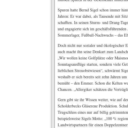
Spuren hatte Bernd Sigel schon immer hint
Jahren: Er war dabei, als Tausende mit Sit
schafften. In seinen Sturm- und Drang-Tagen
und engagierte sich im geschäftsführenden 
Sommerlager, Fußball-Nachwuchs – das Ehre
Doch nicht nur sozialer und ökologischer E
auch macht ihn seine Denkart zum Landsch
„Wir wollen keine Golfplätze oder Maismo
Sonntagsausflüge starten, sondern viele Get
lieblichen Streuobstwiesen“, schwärmt Sigel
weshalb er sich bereits seit zehn Jahren um
bemüht – den Emmer. Schon die Kelten wuss
Chancen. „Allergiker schätzen die Verträgli
Gern gibt sie ihr Wissen weiter, wie auf d
Scholderbecks Gläserene Produktion. Schu
Trugschluss eines nur auf billig getrimmte
beispielsweise Sigels Motto: „100 % region
Landwirtspartnern für einen Doppelzentner