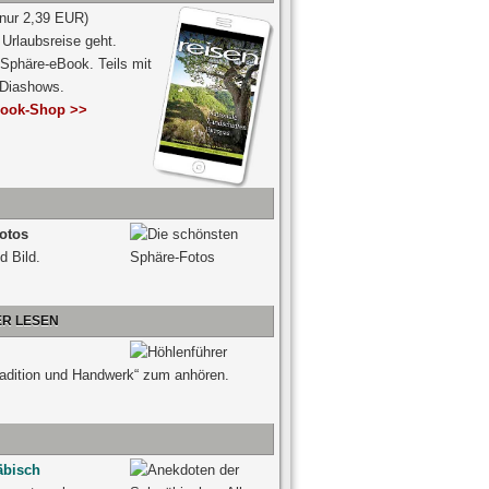
 nur 2,39 EUR)
Urlaubsreise geht.
 Sphäre-eBook. Teils mit
-Diashows.
ook-Shop >>
otos
d Bild.
ER LESEN
radition und Handwerk“ zum anhören.
äbisch