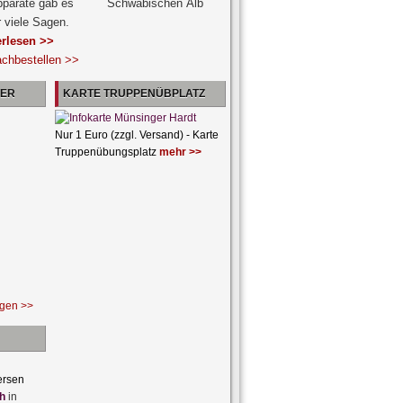
pparate gab es
r viele Sagen.
erlesen >>
achbestellen >>
NER
KARTE TRUPPENÜBPLATZ
Nur 1 Euro (zzgl. Versand) - Karte
Truppenübungsplatz
mehr >>
ngen >>
ersen
h
in