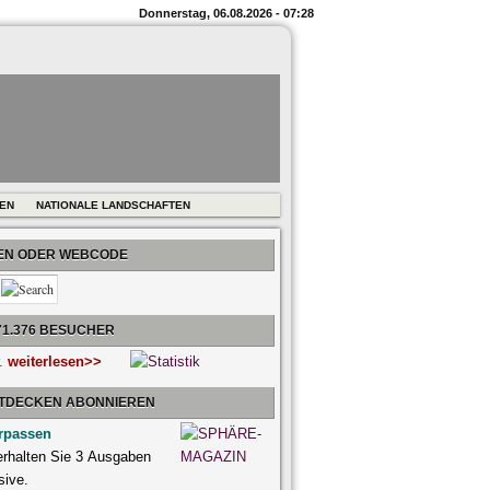
Donnerstag, 06.08.2026 - 07:28
REN
NATIONALE LANDSCHAFTEN
BEN ODER WEBCODE
71.376 BESUCHER
r.
weiterlesen>>
NTDECKEN ABONNIEREN
rpassen
 erhalten Sie 3 Ausgaben
sive.