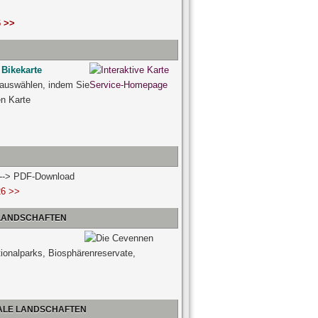
 >>
 Bikekarte
 auswählen, indem Sie
ven Karte
n --> PDF-Download
26 >>
 LANDSCHAFTEN
tionalparks, Biosphärenreservate,
NALE LANDSCHAFTEN