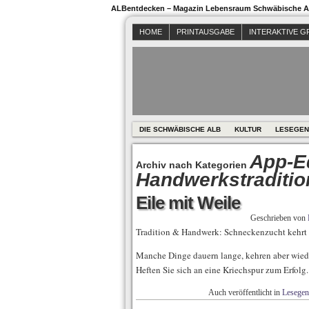
ALBentdecken – Magazin Lebensraum Schwäbische Al
HOME
PRINTAUSGABE
INTERAKTIVE G
DIE SCHWÄBISCHE ALB
KULTUR
LESEGEN
App-Ed
Archiv nach Kategorien
Handwerkstraditio
Eile mit Weile
Geschrieben von
Tradition & Handwerk: Schneckenzucht kehrt z
Manche Dinge dauern lange, kehren aber wiede
Heften Sie sich an eine Kriechspur zum Erfolg.
Auch veröffentlicht in
Lesegen