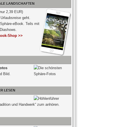
NALE LANDSCHAFTEN
 nur 2,39 EUR)
Urlaubsreise geht.
 Sphäre-eBook. Teils mit
-Diashows.
ook-Shop >>
otos
d Bild.
ER LESEN
radition und Handwerk“ zum anhören.