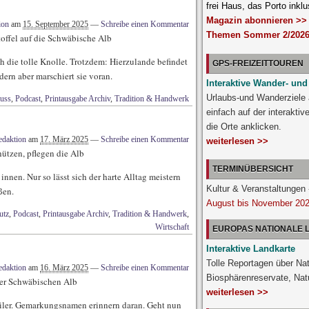
frei Haus, das Porto inklu
Magazin abonnieren >>
ion
am
15. September 2025
—
Schreibe einen Kommentar
Themen Sommer 2/2026
offel auf die Schwäbische Alb
ich die tolle Knolle. Trotzdem: Hierzulande befindet
GPS-FREIZEITTOUREN
ern aber marschiert sie voran.
Interaktive Wander- und
Urlaubs-und Wanderziele
uss
,
Podcast
,
Printausgabe Archiv
,
Tradition & Handwerk
einfach auf der interakti
die Orte anklicken.
edaktion
am
17. März 2025
—
Schreibe einen Kommentar
weiterlesen >>
ützen, pflegen die Alb
TERMINÜBERSICHT
nnen. Nur so lässt sich der harte Alltag meistern
Kultur & Veranstaltunge
ßen.
August bis November 20
utz
,
Podcast
,
Printausgabe Archiv
,
Tradition & Handwerk
,
Wirtschaft
EUROPAS NATIONALE
Interaktive Landkarte
Tolle Reportagen über Nat
edaktion
am
16. März 2025
—
Schreibe einen Kommentar
Biosphärenreservate, Nat
der Schwäbischen Alb
weiterlesen >>
eiler. Gemarkungsnamen erinnern daran. Geht nun