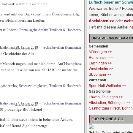
Luftschlösser auf Schw
 Handwerk schreibt Geschichte
Wie war es früher? Fotoa
te verdankt der Backkunst ihren Überlebenserfolg.
keine, Bücher wenig, abe
ser Biokraftwerk am Laufen.
Anekdoten >>
oder
weit
Heft mit diesem Artikel
n
ht in
Podcast
,
Printausgabe Archiv
,
Tradition & Handwerk
UNSERE ONLINEPART
Gemeinden
aktion
am
28. Januar 2019
—
Schreibe einen Kommentar
Münsingen >>
e Geschichte der Alb
Römerstein >>
 der Mensch nagen und mahlen daran. Auf Hochglanz
Laichingen >>
Westerheim >>
laubliche Faszination aus. SPHÄRE besuchte die
St. Johann >>
Wirtschaft
sgabe Archiv
,
Sehenswürdigkeiten
,
Tradition & Handwerk
Sport Holl Weilheim >>
Gastronomie
Löwen, Zainingen >>
Albstadion, Böhringen >>
aktion
am
27. Januar 2019
—
Schreibe einen Kommentar
Gasthof zum Hirsch, Böhri
00-prozentige Biobäckerei
alität aber steckt nicht in belasteten Äckern,
FÜR IPHONE & CO.
ck-Chef Bernd Sigel überzeugt.
Sphäre-Online wird auf div