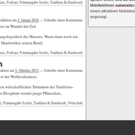
uss
,
Podcast
,
Printausgabe Archiv
,
Tradition & Handwerk
Mobiltelefonen
automatisc
einem attraktiven Mobildes
angezeigt.
edaktion
am
3. Januar 2018
—
Schreibe einen Kommentar
nen im Wandel der Zeit
 Angelegenheit des Herzens. Wenn dann noch ein
in Handwerker seinen Beruf.
uss
,
Podcast
,
Printausgabe Archiv
,
Tradition & Handwerk
n
aktion
am
5. Oktober 2013
—
Schreibe einen Kommentar
tzt der Weltkonkurrenz
en wirtschaftlichen Trümmern der Traditions­
er Biosphäre wieder junge Pflänzchen.
t
,
Printausgabe Archiv
,
Tradition & Handwerk
,
Wirtschaft