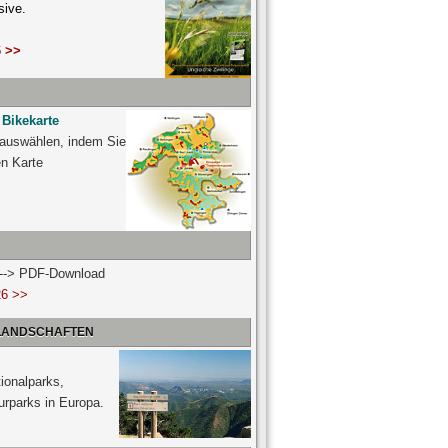
sive.
 >>
 Bikekarte
 auswählen, indem Sie
ven Karte
n --> PDF-Download
26 >>
 LANDSCHAFTEN
ionalparks,
urparks in Europa.