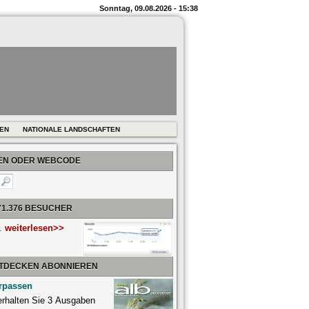
Sonntag, 09.08.2026 - 15:38
REN
NATIONALE LANDSCHAFTEN
BEN ODER WEBCODE
71.376 BESUCHER
r.
weiterlesen>>
NTDECKEN ABONNIEREN
rpassen
 erhalten Sie 3 Ausgaben