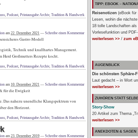
TIPP: EBOOK – NATIO
?
Reisenotizen
(eBook für
uss
,
Podcast
,
Printausgabe Archiv
,
Tradition & Handwerk
Lesen, wohin die nächste 
18 tolle Landschaften als
Vorlesefunktion und PDF
ion
am
22. Dezember 2021
—
Schreibe einen Kommentar
weiterlesen >>
/
zum eB
isensicheres Gastro-Modell
Logistik, Technik und knallhartes Management.
erm Herd Großmutters Rezepte kocht.
AUGENBLICK
uss
,
Podcast
,
Printausgabe Archiv
,
Tradition & Handwerk
Die schönsten Sphäre-F
Laut gedacht – in Wort un
ion
am
10. Dezember 2021
—
Schreibe einen Kommentar
weiterlesen >>
k für die Ewigkeit
ZUHÖREN STATT SELB
ite. Das nahezu unendliche Klangspektrum von
über den Horizont.
Story-Show
20 Artikel zum Thema „T
uss
,
Podcast
,
Printausgabe Archiv
,
Tradition & Handwerk
weiterlesen >>
k
ANEKDOTEN & SAGEN
ion
am
23. Dezember 2019
—
Schreibe einen Kommentar