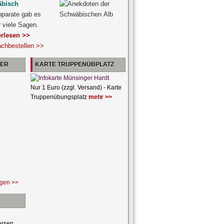
äbisch
pparate gab es
r viele Sagen.
erlesen >>
achbestellen >>
NER
KARTE TRUPPENÜBPLATZ
Nur 1 Euro (zzgl. Versand) - Karte
Truppenübungsplatz
mehr >>
ngen >>
ersen