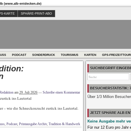
b (www.alb-entdecken.de)
PS-KARTE
SPHÄRE-PRINT-ABO
USS
PODCAST
SONDERDRUCK
TOURISMUS
KARTEN
GPS-FREIZEITTOU
ition:
SUCHBEGRIFF EINGE
n
BESUCHERSTATISTIK: 
Redaktion
am
29. Juli 2026
—
Schreibe einen Kommentar
Über 1/3 Million Besuche
urück ins Lautertal
r – wie die Schneckenzucht zurück ins Lautertal.
JETZT SPHÄRE ALB E
Keine Ausgabe mehr ve
uss
,
Podcast
,
Printausgabe Archiv
,
Tradition & Handwerk
Für nur 12 Euro pro Jahr