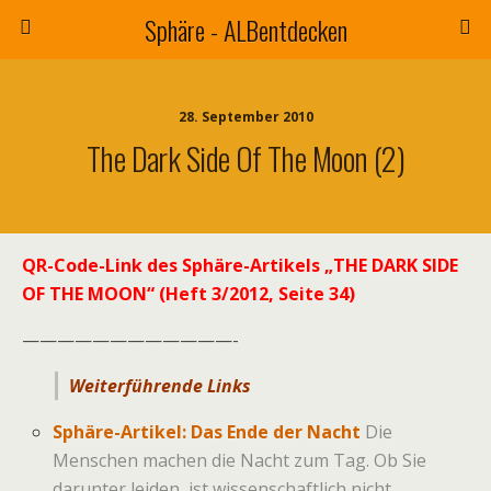
Sphäre - ALBentdecken
28. September 2010
The Dark Side Of The Moon (2)
QR-Code-Link des Sphäre-Artikels „THE DARK SIDE
OF THE MOON“ (Heft 3/2012, Seite 34)
————————————-
Weiterführende Links
Sphäre-Artikel: Das Ende der Nacht
Die
Menschen machen die Nacht zum Tag. Ob Sie
darunter leiden, ist wissenschaftlich nicht